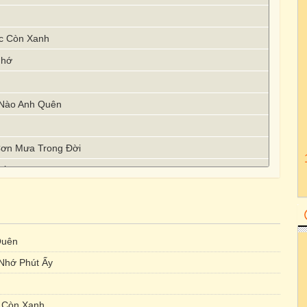
óc Còn Xanh
Nhớ
 Nào Anh Quên
 Cơn Mưa Trong Đời
Số 07
Quên
Nhớ Phút Ấy
c Còn Xanh