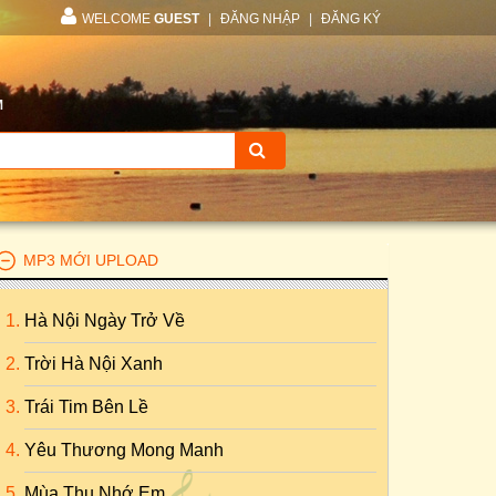
WELCOME
GUEST
|
ĐĂNG NHẬP
|
ĐĂNG KÝ
M
MP3 MỚI UPLOAD
Hà Nội Ngày Trở Về
Trời Hà Nội Xanh
Trái Tim Bên Lề
Yêu Thương Mong Manh
Mùa Thu Nhớ Em