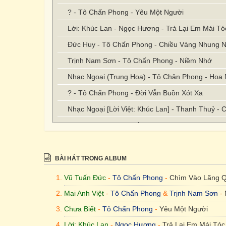
? - Tô Chấn Phong - Yêu Một Người
Lời: Khúc Lan - Ngọc Hương - Trả Lại Em Mái T
Đức Huy - Tô Chấn Phong - Chiều Vàng Nhung 
Trịnh Nam Sơn - Tô Chấn Phong - Niềm Nhớ
Nhạc Ngoại (Trung Hoa) - Tô Chân Phong - Hoa
? - Tô Chấn Phong - Đời Vẫn Buồn Xót Xa
Nhạc Ngoại [Lời Việt: Khúc Lan] - Thanh Thuỷ -
Vũ Thành An - Tô Chấn Phong - Bài Không Tên 
BÀI HÁT TRONG ALBUM
Vũ Tuấn Đức
-
Tô Chấn Phong
-
Chìm Vào Lãng 
Mai Anh Việt
-
Tô Chấn Phong
&
Trịnh Nam Sơn
-
Chưa Biết
-
Tô Chấn Phong
-
Yêu Một Người
Lời: Khúc Lan
-
Ngọc Hương
-
Trả Lại Em Mái Tó