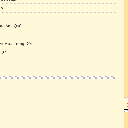
hớ
ào Anh Quên
a
n Mưa Trong Đời
ố 07