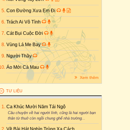
Con Đường Xưa Em Đi
Trách Ai Vô Tình
Cát Bụi Cuộc Đời
Vùng Lá Me Bay
Người Thầy
Áo Mới Cà Mau
Xem thêm
TƯ LIỆU
Ca Khúc Mười Năm Tái Ngộ
Câu chuyện về hai người lính, cũng là hai người bạn
thân từ thuở còn ngồi chung ghế nhà trường...
Về Bài Hát Nghìn Trùng Xa Cách