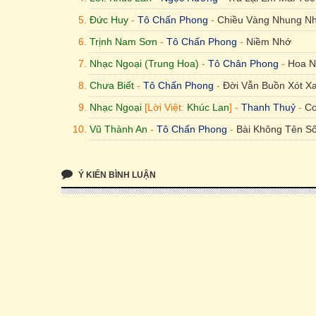
Đức Huy
-
Tô Chấn Phong
-
Chiều Vàng Nhung N
Trịnh Nam Sơn
-
Tô Chấn Phong
-
Niềm Nhớ
Nhạc Ngoại (Trung Hoa)
-
Tô Chân Phong
-
Hoa N
Chưa Biết
-
Tô Chấn Phong
-
Đời Vẫn Buồn Xót X
Nhạc Ngoại
[Lời Việt:
Khúc Lan
] -
Thanh Thuỷ
-
Cơ
Vũ Thành An
-
Tô Chấn Phong
-
Bài Không Tên S
Ý KIẾN BÌNH LUẬN