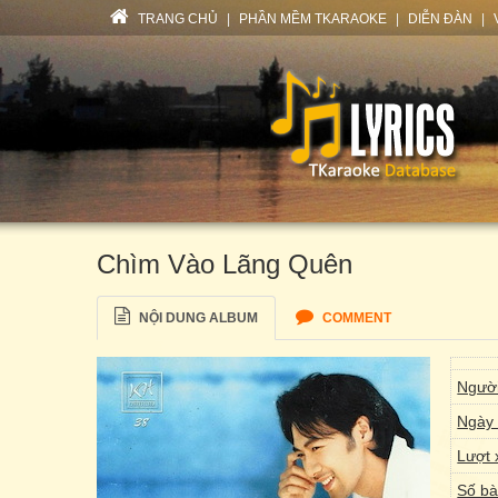
TRANG CHỦ
|
PHẦN MỀM TKARAOKE
|
DIỄN ĐÀN
|
Chìm Vào Lãng Quên
NỘI DUNG ALBUM
COMMENT
Người
Ngày 
Lượt 
Số bà