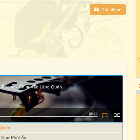
Tải album
n Phong - Chìm Vào Lãng Quên
06:04
 Quên
- Nhớ Phút Ấy