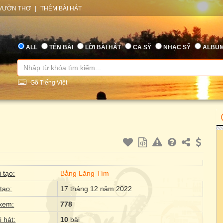
VƯỜN THƠ
|
THÊM BÀI HÁT
ALL
TÊN BÀI
LỜI BÀI HÁT
CA SỸ
NHẠC SỸ
ALBU
Gõ Tiếng Việt
 tạo:
Bằng Lăng Tím
tạo:
17 tháng 12 năm 2022
xem:
778
i hát:
10
bài