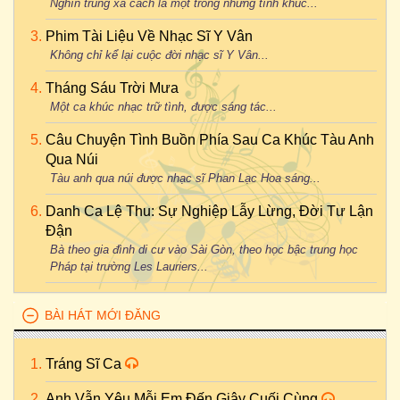
Nghìn trùng xa cách là một trong những tình khúc...
Phim Tài Liệu Về Nhạc Sĩ Y Vân
Không chỉ kể lại cuộc đời nhạc sĩ Y Vân...
Tháng Sáu Trời Mưa
Một ca khúc nhạc trữ tình, được sáng tác...
Câu Chuyện Tình Buồn Phía Sau Ca Khúc Tàu Anh
Qua Núi
Tàu anh qua núi được nhạc sĩ Phan Lạc Hoa sáng...
Danh Ca Lệ Thu: Sự Nghiệp Lẫy Lừng, Đời Tư Lận
Đận
Bà theo gia đình di cư vào Sài Gòn, theo học bậc trung học
Pháp tại trường Les Lauriers...
BÀI HÁT MỚI ĐĂNG
Tráng Sĩ Ca
Anh Vẫn Yêu Mỗi Em Đến Giây Cuối Cùng