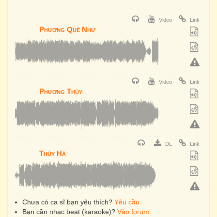
Video
Link
Phương Quế Như
Video
Link
Phương Thùy
DL
Link
Thúy Hà
Chưa có ca sĩ bạn yêu thích?
Yêu cầu
Bạn cần nhạc beat (karaoke)?
Vào forum