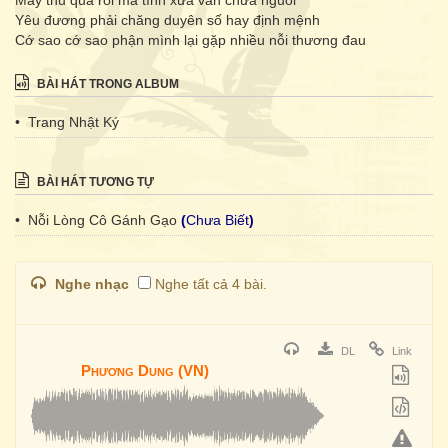
Mấy thu qua rồi mà tình xưa vẫn chưa nguôi
Yêu đương phải chăng duyên số hay định mệnh
Cớ sao cớ sao phận mình lại gặp nhiều nỗi thương đau
BÀI HÁT TRONG ALBUM
• Trang Nhật Ký
BÀI HÁT TƯƠNG TỰ
• Nỗi Lòng Cô Gánh Gạo
(
Chưa Biết
)
Nghe nhạc
Nghe tất cả 4 bài.
DL
Link
Phương Dung (VN)