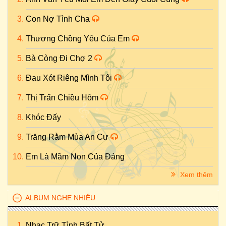
Con Nợ Tình Cha
Thương Chồng Yêu Của Em
Bà Còng Đi Chợ 2
Đau Xót Riêng Mình Tôi
Thị Trấn Chiều Hôm
Khóc Đấy
Trăng Rằm Mùa An Cư
Em Là Mầm Non Của Đảng
Xem thêm
ALBUM NGHE NHIỀU
Nhạc Trữ Tình Bất Tử