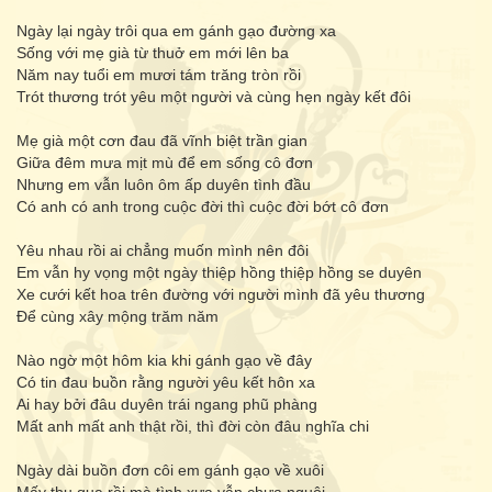
Ngày lại ngày trôi qua em gánh gạo đường xa
Sống với mẹ già từ thuở em mới lên ba
Năm nay tuổi em mươi tám trăng tròn rồi
Trót thương trót yêu một người và cùng hẹn ngày kết đôi
Mẹ già một cơn đau đã vĩnh biệt trần gian
Giữa đêm mưa mịt mù để em sống cô đơn
Nhưng em vẫn luôn ôm ấp duyên tình đầu
Có anh có anh trong cuộc đời thì cuộc đời bớt cô đơn
Yêu nhau rồi ai chẳng muốn mình nên đôi
Em vẫn hy vọng một ngày thiệp hồng thiệp hồng se duyên
Xe cưới kết hoa trên đường với người mình đã yêu thương
Để cùng xây mộng trăm năm
Nào ngờ một hôm kia khi gánh gạo về đây
Có tin đau buồn rằng người yêu kết hôn xa
Ai hay bởi đâu duyên trái ngang phũ phàng
Mất anh mất anh thật rồi, thì đời còn đâu nghĩa chi
Ngày dài buồn đơn côi em gánh gạo về xuôi