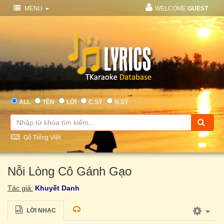
MENU
WELCOME
GUEST
ALL
TÊN
LỜI
C.SỸ
N.SỸ
Gõ Tiếng Việt
Nỗi Lòng Cô Gánh Gạo
Tác giả:
Khuyết Danh
LỜI NHẠC