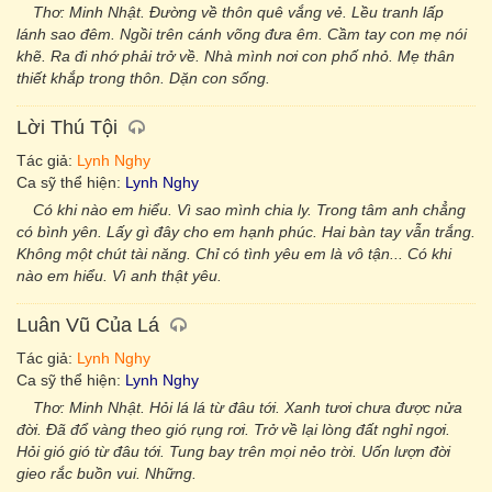
Thơ: Minh Nhật. Đường về thôn quê vắng vẻ. Lều tranh lấp
lánh sao đêm. Ngồi trên cánh võng đưa êm. Cầm tay con mẹ nói
khẽ. Ra đi nhớ phải trở về. Nhà mình nơi con phố nhỏ. Mẹ thân
thiết khắp trong thôn. Dặn con sống.
Lời Thú Tội
Tác giả:
Lynh Nghy
Ca sỹ thể hiện:
Lynh Nghy
Có khi nào em hiểu. Vì sao mình chia ly. Trong tâm anh chẳng
có bình yên. Lấy gì đây cho em hạnh phúc. Hai bàn tay vẫn trắng.
Không một chút tài năng. Chỉ có tình yêu em là vô tận... Có khi
nào em hiểu. Vì anh thật yêu.
Luân Vũ Của Lá
Tác giả:
Lynh Nghy
Ca sỹ thể hiện:
Lynh Nghy
Thơ: Minh Nhật. Hỏi lá lá từ đâu tới. Xanh tươi chưa được nửa
đời. Đã đổ vàng theo gió rụng rơi. Trở về lại lòng đất nghỉ ngơi.
Hỏi gió gió từ đâu tới. Tung bay trên mọi nẻo trời. Uốn lượn đời
gieo rắc buồn vui. Những.