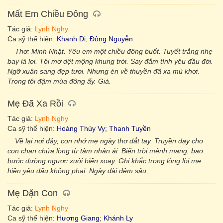
Mất Em Chiều Đông
Tác giả:
Lynh Nghy
Ca sỹ thể hiện:
Khanh Di
;
Đông Nguyễn
Thơ: Minh Nhật. Yêu em một chiều đông buốt. Tuyết trắng nhẹ
bay lả lơi. Tôi mơ dệt mộng khung trời. Say đắm tình yêu đầu đời.
Ngỡ xuân sang đẹp tươi. Nhưng én về thuyền đã xa mù khơi.
Trong tôi đậm mùa đông ấy. Giá.
Mẹ Đã Xa Rồi
Tác giả:
Lynh Nghy
Ca sỹ thể hiện:
Hoàng Thúy Vy
;
Thanh Tuyền
Về lại nơi đây, con nhớ mẹ ngày thơ dắt tay. Truyền dạy cho
con chan chứa lòng từ tâm nhân ái. Biển trời mênh mang, bao
bước đường ngược xuôi biến xoay. Ghi khắc trong lòng lời mẹ
hiền yêu dấu không phai. Ngày dài đêm sâu,
Mẹ Dặn Con
Tác giả:
Lynh Nghy
Ca sỹ thể hiện:
Hương Giang
;
Khánh Ly