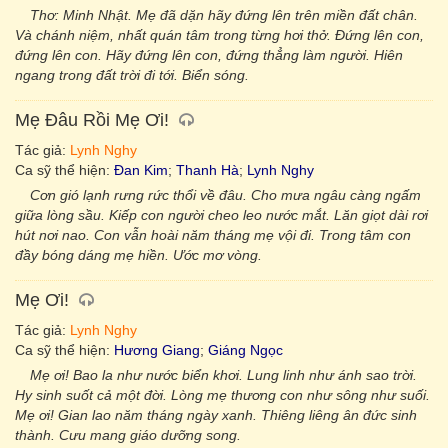
Thơ: Minh Nhật. Mẹ đã dặn hãy đứng lên trên miền đất chân.
Và chánh niệm, nhất quán tâm trong từng hơi thở. Đứng lên con,
đứng lên con. Hãy đứng lên con, đứng thẳng làm người. Hiên
ngang trong đất trời đi tới. Biển sóng.
Mẹ Đâu Rồi Mẹ Ơi!
Tác giả:
Lynh Nghy
Ca sỹ thể hiện:
Đan Kim
;
Thanh Hà
;
Lynh Nghy
Cơn gió lạnh rưng rức thổi về đâu. Cho mưa ngâu càng ngấm
giữa lòng sầu. Kiếp con người cheo leo nước mắt. Lăn giọt dài rơi
hút nơi nao. Con vẫn hoài năm tháng mẹ vội đi. Trong tâm con
đầy bóng dáng mẹ hiền. Ước mơ vòng.
Mẹ Ơi!
Tác giả:
Lynh Nghy
Ca sỹ thể hiện:
Hương Giang
;
Giáng Ngọc
Mẹ ơi! Bao la như nước biển khơi. Lung linh như ánh sao trời.
Hy sinh suốt cả một đời. Lòng mẹ thương con như sông như suối.
Mẹ ơi! Gian lao năm tháng ngày xanh. Thiêng liêng ân đức sinh
thành. Cưu mang giáo dưỡng song.