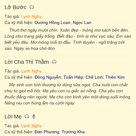
Lỡ Bước
Tác giả:
Lynh Nghy
Ca sỹ thể hiện:
Dương Hồng Loan
;
Ngọc Lan
Thuở thơ ngây mười chín. Xuân đẹp - mộng mơ sách bên đèn.
Lòng như trang giấy trắng. Biết đâu - tình ái như vực sâu. Em nào
biết yêu đâu. Mơ mộng mối tơ đầu. Tình duyên - ngỡ trăng trời
sao. Ngày xe hoa chờ đón.
Lời Cha Thì Thầm
Tác giả:
Lynh Nghy
Ca sỹ thể hiện:
Đông Nguyễn
;
Tuấn Hiệp
;
Chế Linh
;
Thiên Kim
Mẹ sinh con tình thương từ dòng sữa ngọt. Cha nuôi con chắt
chiu từ giọt mồ hôi. Mẹ yêu con ru giấc an nồng. Cha yêu con
thuốc đắng nên người. Mẹ cho con bình yên một dòng suối mộng.
Nâng niu con hong ấm nụ cười ngày.
Lời Mẹ
Tác giả:
Lynh Nghy
Ca sỹ thể hiện:
Đan Phương
;
Trường Kha