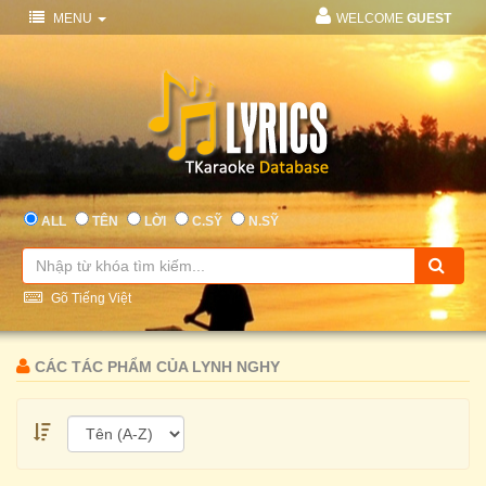
MENU
WELCOME
GUEST
ALL
TÊN
LỜI
C.SỸ
N.SỸ
Gõ Tiếng Việt
CÁC TÁC PHẨM CỦA LYNH NGHY