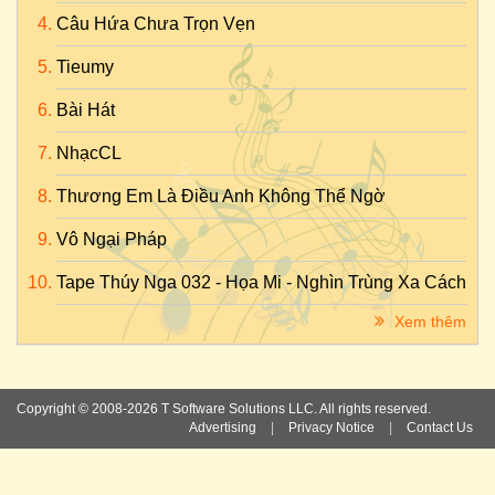
Câu Hứa Chưa Trọn Vẹn
Tieumy
Bài Hát
NhạcCL
Thương Em Là Điều Anh Không Thể Ngờ
Vô Ngại Pháp
Tape Thúy Nga 032 - Họa Mi - Nghìn Trùng Xa Cách
Xem thêm
Copyright © 2008-2026 T Software Solutions LLC. All rights reserved.
Advertising
|
Privacy Notice
|
Contact Us