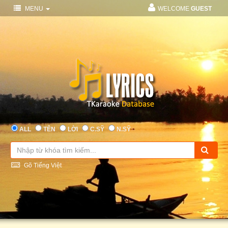
MENU
WELCOME
GUEST
ALL
TÊN
LỜI
C.SỸ
N.SỸ
Gõ Tiếng Việt