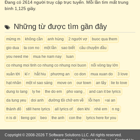
Đang có
2614
người truy cập trực tuyến. Mỗi lần tìm mất trung
bình 1,125 giây.
Những từ được tìm gần đây
mừng m
không cần
anh hùng
2 người vợ
buoc qua them
gio dua
ta con no
một lần
sao biết
câu chuyện đầu
you need me
mua he nam nay
luan
co nhung moi tinh co nhung co nhung noi buon
nối vòng tay lớn
xuân tới
kỉ r
hắt hiu
phương an
co don
mua xuan do
3 love
hạt nhân
một vì sao sáng
move on
our town
an tây
lie to love
dung lo lang
ly he
the do em
pho vang ,
and can it be lyrics
da tung yeu
doi anh
đường tôi chở em về
lỗi hẹn
=ai an
thành đô
still here lyrics
all lyrics of
den khi
nhé em
n ng
n is di
tieng goi
beo
the anh
con the
lyrics here for you
Copyright © 2008-2026 T Software Solutions LLC. All rights reserved.