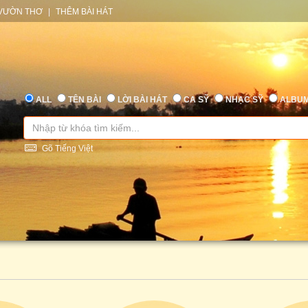
VƯỜN THƠ
|
THÊM BÀI HÁT
ALL
TÊN BÀI
LỜI BÀI HÁT
CA SỸ
NHẠC SỸ
ALBU
Gõ Tiếng Việt