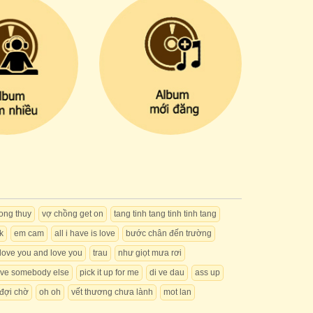
ong thuy
vợ chồng get on
tang tinh tang tinh tinh tang
k
em cam
all i have is love
bước chân đến trường
 love you and love you
trau
như giọt mưa rơi
ave somebody else
pick it up for me
di ve dau
ass up
đợi chờ
oh oh
vết thương chưa lành
mot lan