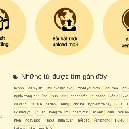
Những từ được tìm gần đây
la anh
all my life
my love my love
i want your love
dau vao
phu
nghĩa trang lạnh lùng
bun it out
phong trần
el chapo
vần e
2=o
da vàng
2018 h
ví dặm
hung
cho tôi
kỷ niệm xa bay
20 a
i
i kissed you
r 10 t
trong trai tim
nham mat
so anh
cam
you h
mất
hien
ngày một
7 mp3
mùa xuân
hối tiếc
tiền phong
1 điếu
baby you like
em đi đâu