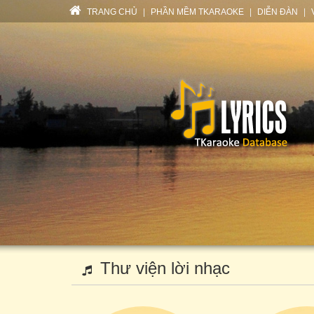
TRANG CHỦ
|
PHẦN MỀM TKARAOKE
|
DIỄN ĐÀN
|
Thư viện lời nhạc