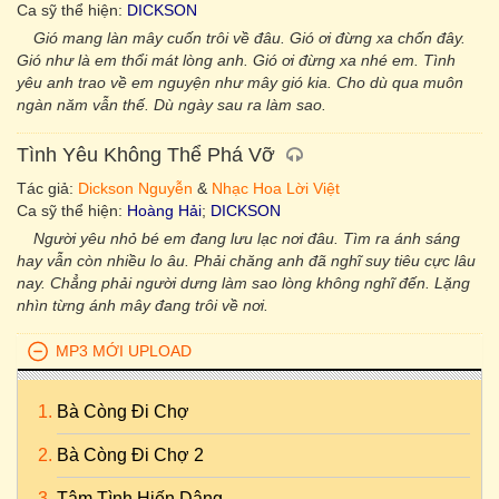
Ca sỹ thể hiện:
DICKSON
Gió mang làn mây cuốn trôi về đâu. Gió ơi đừng xa chốn đây.
Gió như là em thổi mát lòng anh. Gió ơi đừng xa nhé em. Tình
yêu anh trao về em nguyện như mây gió kia. Cho dù qua muôn
ngàn năm vẫn thế. Dù ngày sau ra làm sao.
Tình Yêu Không Thể Phá Vỡ
Tác giả:
Dickson Nguyễn
&
Nhạc Hoa Lời Việt
Ca sỹ thể hiện:
Hoàng Hải
;
DICKSON
Người yêu nhỏ bé em đang lưu lạc nơi đâu. Tìm ra ánh sáng
hay vẫn còn nhiều lo âu. Phải chăng anh đã nghĩ suy tiêu cực lâu
nay. Chẳng phải người dưng làm sao lòng không nghĩ đến. Lặng
nhìn từng ánh mây đang trôi về nơi.
MP3 MỚI UPLOAD
Bà Còng Đi Chợ
Bà Còng Đi Chợ 2
Tâm Tình Hiến Dâng