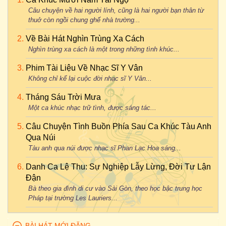
Câu chuyện về hai người lính, cũng là hai người bạn thân từ
thuở còn ngồi chung ghế nhà trường...
Về Bài Hát Nghìn Trùng Xa Cách
Nghìn trùng xa cách là một trong những tình khúc...
Phim Tài Liệu Về Nhạc Sĩ Y Vân
Không chỉ kể lại cuộc đời nhạc sĩ Y Vân...
Tháng Sáu Trời Mưa
Một ca khúc nhạc trữ tình, được sáng tác...
Câu Chuyện Tình Buồn Phía Sau Ca Khúc Tàu Anh
Qua Núi
Tàu anh qua núi được nhạc sĩ Phan Lạc Hoa sáng...
Danh Ca Lệ Thu: Sự Nghiệp Lẫy Lừng, Đời Tư Lận
Đận
Bà theo gia đình di cư vào Sài Gòn, theo học bậc trung học
Pháp tại trường Les Lauriers...
BÀI HÁT MỚI ĐĂNG