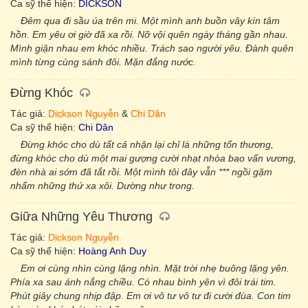
Ca sỹ thể hiện:
DICKSON
Đêm qua đi sầu úa trên mi. Một mình anh buồn vây kín tâm
hồn. Em yêu ơi giờ đã xa rồi. Nỡ vội quên ngày tháng gần nhau.
Mình giận nhau em khóc nhiều. Trách sao người yêu. Đành quên
mình từng cùng sánh đôi. Mặn đắng nước.
Đừng Khóc
Tác giả:
Dickson Nguyễn
&
Chi Dân
Ca sỹ thể hiện:
Chi Dân
Đừng khóc cho dù tất cả nhận lại chỉ là những tổn thương,
đừng khóc cho dù một mai gượng cười nhạt nhòa bao vấn vương,
đèn nhà ai sớm đã tắt rồi. Một mình tôi đây vẫn *** ngồi gặm
nhấm những thứ xa xôi. Dường như trong.
Giữa Những Yêu Thương
Tác giả:
Dickson Nguyễn
Ca sỹ thể hiện:
Hoàng Anh Duy
Em ơi cùng nhìn cùng lặng nhìn. Mặt trời nhẹ buông lặng yên.
Phía xa sau ánh nắng chiều. Có nhau bình yên vì đôi trái tim.
Phút giây chung nhịp đập. Em ơi vô tư vô tư đi cười đùa. Con tim