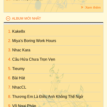
Xem thêm
ALBUM MỚI NHẤT
Kake8x
Miya's Boring Work Hours
Nhac Kara
Câu Hứa Chưa Trọn Vẹn
Tieumy
Bài Hát
NhạcCL
Thương Em Là Điều Anh Không Thể Ngờ
Vô Ngại Pháp