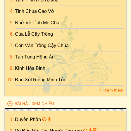
Tình Chúa Cao Vời
Nhớ Về Tình Mẹ Cha
Của Lễ Cậy Trông
Con Vẫn Trông Cậy Chúa
Tán Tụng Hồng Ân
Kinh Hòa Bình
Đau Xót Riêng Mình Tôi
Xem thêm
BÀI HÁT XEM NHIỀU
Duyên Phận
Về Đâu Mái Tóc Người Thương