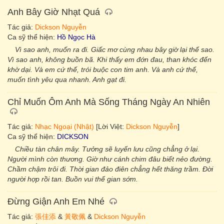
Anh Bây Giờ Nhạt Quá
Tác giả:
Dickson Nguyễn
Ca sỹ thể hiện:
Hồ Ngọc Hà
Vì sao anh, muốn ra đi. Giấc mơ cùng nhau bây giờ lại thế sao.
Vì sao anh, không buồn bã. Khi thấy em đớn đau, than khóc đến
khờ dại. Và em cứ thế, trói buộc con tim anh. Và anh cứ thế,
muốn tình yêu qua nhanh. Anh gạt đi.
Chỉ Muốn Ôm Anh Mà Sống Tháng Ngày An Nhiên
Tác giả:
Nhạc Ngoại (Nhật)
[Lời Việt:
Dickson Nguyễn
]
Ca sỹ thể hiện:
DICKSON
Chiều tàn chân mây. Tưởng sẽ luyến lưu cũng chẳng ở lại.
Người mình còn thương. Giờ như cánh chim đâu biết nẻo đường.
Chầm chậm trôi đi. Thời gian đảo điên chẳng hết thăng trầm. Đời
người hợp rồi tan. Buồn vui thế gian sớm.
Đừng Giận Anh Em Nhé
Tác giả:
張佳添
&
黃敬佩
&
Dickson Nguyễn