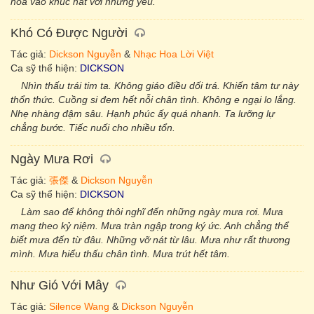
hòa vào khúc hát với những yêu.
Khó Có Được Người
Tác giả:
Dickson Nguyễn
&
Nhạc Hoa Lời Việt
Ca sỹ thể hiện:
DICKSON
Nhìn thấu trái tim ta. Không giáo điều dối trá. Khiến tâm tư này
thổn thức. Cuồng si đem hết nỗi chân tình. Không e ngại lo lắng.
Nhẹ nhàng đậm sâu. Hạnh phúc ấy quá nhanh. Ta lưỡng lự
chẳng bước. Tiếc nuối cho nhiều tổn.
Ngày Mưa Rơi
Tác giả:
張傑
&
Dickson Nguyễn
Ca sỹ thể hiện:
DICKSON
Làm sao để không thôi nghĩ đến những ngày mưa rơi. Mưa
mang theo kỷ niệm. Mưa tràn ngập trong ký ức. Anh chẳng thể
biết mưa đến từ đâu. Những vỡ nát từ lâu. Mưa như rất thương
mình. Mưa hiểu thấu chân tình. Mưa trút hết tâm.
Như Gió Với Mây
Tác giả:
Silence Wang
&
Dickson Nguyễn