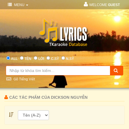
MENU
WELCOME
GUEST
ALL
TÊN
LỜI
C.SỸ
N.SỸ
Gõ Tiếng Việt
CÁC TÁC PHẨM CỦA DICKSON NGUYỄN