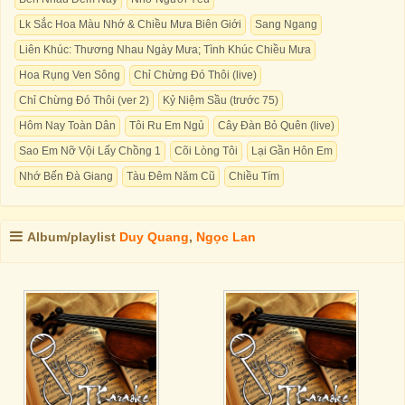
Lk Sắc Hoa Màu Nhớ & Chiều Mưa Biên Giới
Sang Ngang
Liên Khúc: Thương Nhau Ngày Mưa; Tình Khúc Chiều Mưa
Hoa Rụng Ven Sông
Chỉ Chừng Đó Thôi (live)
Chỉ Chừng Đó Thôi (ver 2)
Kỷ Niệm Sầu (trước 75)
Hôm Nay Toàn Dân
Tôi Ru Em Ngủ
Cây Đàn Bỏ Quên (live)
Sao Em Nỡ Vội Lấy Chồng 1
Cõi Lòng Tôi
Lại Gần Hôn Em
Nhớ Bến Đà Giang
Tàu Đêm Năm Cũ
Chiều Tím
Album/playlist
Duy Quang
,
Ngọc Lan