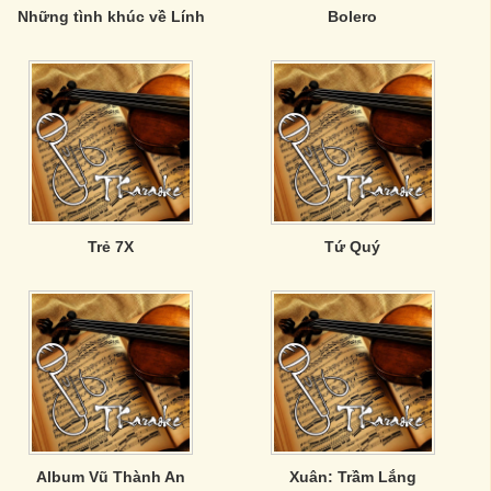
Những tình khúc về Lính
Bolero
Trẻ 7X
Tứ Quý
Album Vũ Thành An
Xuân: Trầm Lắng