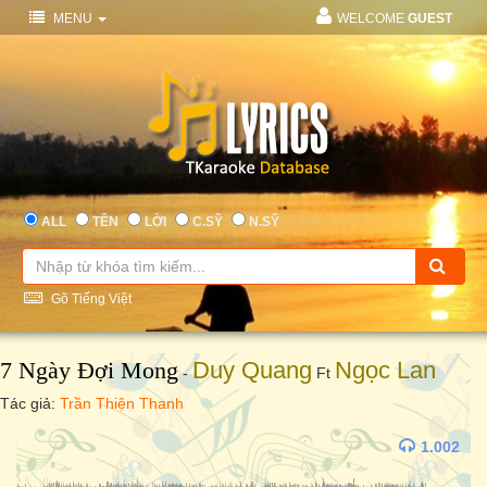
MENU
WELCOME
GUEST
ALL
TÊN
LỜI
C.SỸ
N.SỸ
Gõ Tiếng Việt
7 Ngày Đợi Mong
Duy Quang
Ngọc Lan
-
Ft
Tác giả:
Trần Thiện Thanh
1.002