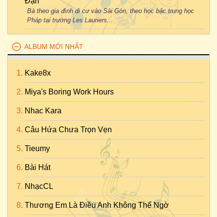
Đận
Bà theo gia đình di cư vào Sài Gòn, theo học bậc trung học
Pháp tại trường Les Lauriers...
ALBUM MỚI NHẤT
Kake8x
Miya's Boring Work Hours
Nhac Kara
Câu Hứa Chưa Trọn Vẹn
Tieumy
Bài Hát
NhạcCL
Thương Em Là Điều Anh Không Thể Ngờ