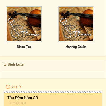
Nhac Tet
Hương Xuân
Bình Luận
GỢI Ý
Tàu Đêm Năm Cũ
Duy Quang