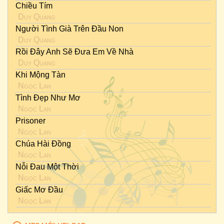
Chiều Tím
Duy Quang
Người Tình Già Trên Đầu Non
Duy Quang
Rồi Đây Anh Sẽ Đưa Em Về Nhà
Duy Quang
Khi Mộng Tàn
Ngọc Lan
Tình Đẹp Như Mơ
Ngọc Lan
Prisoner
Ngọc Lan
Chúa Hài Đồng
Ngọc Lan
Nỗi Đau Một Thời
Ngọc Lan
Giấc Mơ Đầu
Ngọc Lan