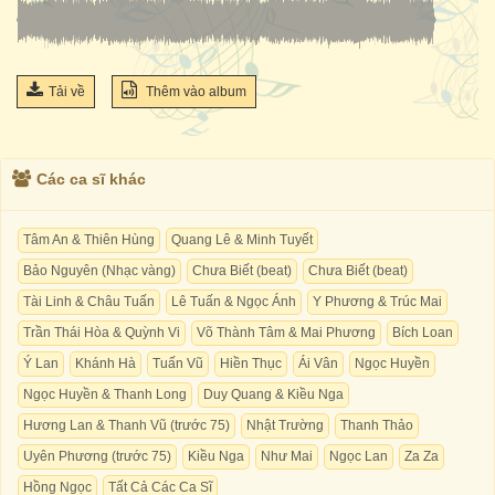
Tải về
Thêm vào album
Các ca sĩ khác
Tâm An & Thiên Hùng
Quang Lê & Minh Tuyết
Bảo Nguyên (Nhạc vàng)
Chưa Biết (beat)
Chưa Biết (beat)
Tài Linh & Châu Tuấn
Lê Tuấn & Ngọc Ánh
Y Phương & Trúc Mai
Trần Thái Hòa & Quỳnh Vi
Võ Thành Tâm & Mai Phương
Bích Loan
Ý Lan
Khánh Hà
Tuấn Vũ
Hiền Thục
Ái Vân
Ngọc Huyền
Ngọc Huyền & Thanh Long
Duy Quang & Kiều Nga
Hương Lan & Thanh Vũ (trước 75)
Nhật Trường
Thanh Thảo
Uyên Phương (trước 75)
Kiều Nga
Như Mai
Ngọc Lan
Za Za
Hồng Ngọc
Tất Cả Các Ca Sĩ