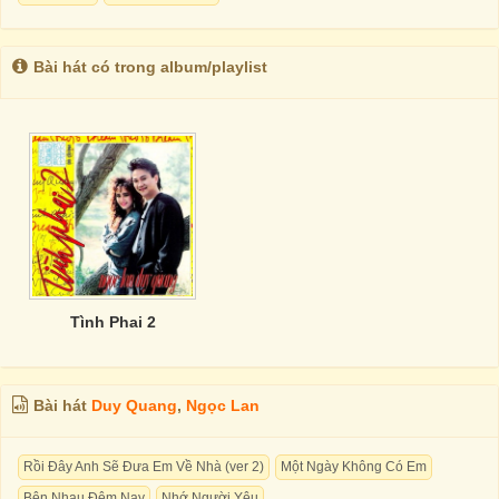
Bài hát có trong album/playlist
Tình Phai 2
Bài hát
Duy Quang
,
Ngọc Lan
Rồi Đây Anh Sẽ Đưa Em Về Nhà (ver 2)
Một Ngày Không Có Em
Bên Nhau Đêm Nay
Nhớ Người Yêu