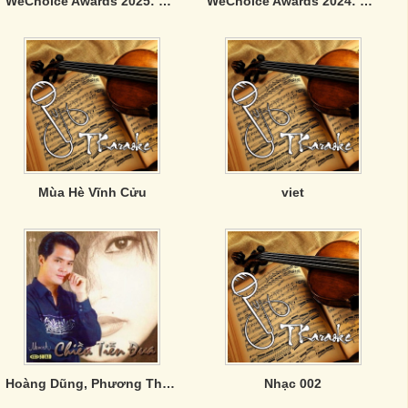
WeChoice Awards 2025: Viết Tiếp Câu Chuyện Việt Nam
WeChoice Awards 2024: Việt Nam Tôi Đó
Mùa Hè Vĩnh Cửu
viet
Hoàng Dũng, Phương Thanh, Chế Thanh - Chiều Tiễn Đưa
Nhạc 002