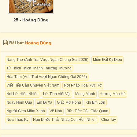
25 - Hoàng Dũng
Bài hát
Hoàng Dũng
Nàng Thơ (Anh Trai Vượt Ngàn Chông Gai 2026)
Miền Đất Kỳ Diệu
Từ Thích Thích Thành Thương Thương
Hỏa Tâm (Anh Trai Vượt Ngàn Chông Gai 2026)
Viết Tiếp Câu Chuyện Việt Nam
Nơi Pháo Hoa Rực Rỡ
Nói Lời Hiển Nhiên
Lời Tình Viết Vội
Mong Manh
Hương Mùa Hè
Ngày Hôm Qua
Em Đi Xa
Giấc Mơ Hồng
Khi Em Lớn
Người Gieo Mầm Xanh
Về Nhà
Bữa Tiệc Của Giác Quan
Nửa Thập Kỷ
Ngủ Đi Để Thấy Nhau Còn Hồn Nhiên
Chia Tay