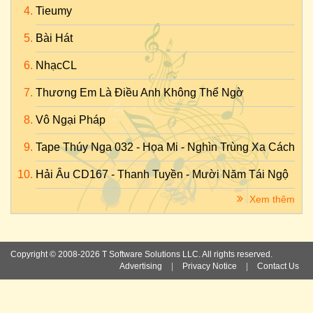
Tieumy
Bài Hát
NhạcCL
Thương Em Là Điều Anh Không Thể Ngờ
Vô Ngại Pháp
Tape Thúy Nga 032 - Họa Mi - Nghìn Trùng Xa Cách
Hải Âu CD167 - Thanh Tuyền - Mười Năm Tái Ngộ
Xem thêm
Copyright © 2008-2026 T Software Solutions LLC. All rights reserved.
Advertising
|
Privacy Notice
|
Contact Us