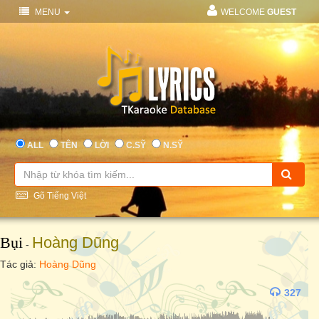
MENU
WELCOME
GUEST
ALL
TÊN
LỜI
C.SỸ
N.SỸ
Gõ Tiếng Việt
Bụi
Hoàng Dũng
-
Tác giả:
Hoàng Dũng
327