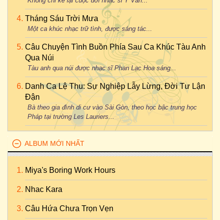
Không chỉ kể lại cuộc đời nhạc sĩ Y Vân...
Tháng Sáu Trời Mưa
Một ca khúc nhạc trữ tình, được sáng tác...
Câu Chuyện Tình Buồn Phía Sau Ca Khúc Tàu Anh
Qua Núi
Tàu anh qua núi được nhạc sĩ Phan Lạc Hoa sáng...
Danh Ca Lệ Thu: Sự Nghiệp Lẫy Lừng, Đời Tư Lận
Đận
Bà theo gia đình di cư vào Sài Gòn, theo học bậc trung học
Pháp tại trường Les Lauriers...
ALBUM MỚI NHẤT
Miya's Boring Work Hours
Nhac Kara
Câu Hứa Chưa Trọn Vẹn