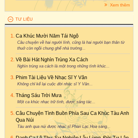
Xem thêm
TƯ LIỆU
Ca Khúc Mười Năm Tái Ngộ
Câu chuyện về hai người lính, cũng là hai người bạn thân từ
thuở còn ngồi chung ghế nhà trường...
Về Bài Hát Nghìn Trùng Xa Cách
Nghìn trùng xa cách là một trong những tình khúc...
Phim Tài Liệu Về Nhạc Sĩ Y Vân
Không chỉ kể lại cuộc đời nhạc sĩ Y Vân...
Tháng Sáu Trời Mưa
Một ca khúc nhạc trữ tình, được sáng tác...
Câu Chuyện Tình Buồn Phía Sau Ca Khúc Tàu Anh
Qua Núi
Tàu anh qua núi được nhạc sĩ Phan Lạc Hoa sáng...
Danh Ca Lệ Thu: Sự Nghiệp Lẫy Lừng, Đời Tư Lận