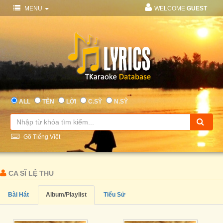
MENU
WELCOME
GUEST
ALL
TÊN
LỜI
C.SỸ
N.SỸ
Gõ Tiếng Việt
CA SĨ LỆ THU
Bài Hát
Album/Playlist
Tiểu Sử