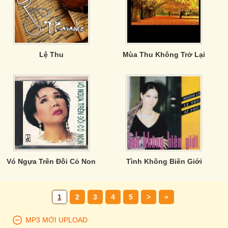
Lệ Thu
Mùa Thu Không Trở Lại
Vó Ngựa Trên Đồi Cỏ Non
Tình Không Biên Giới
1
2
3
4
5
>
»
MP3 MỚI UPLOAD