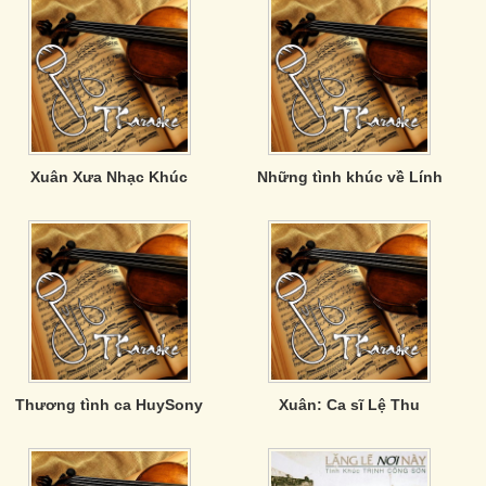
Xuân Xưa Nhạc Khúc
Những tình khúc về Lính
Thương tình ca HuySony
Xuân: Ca sĩ Lệ Thu