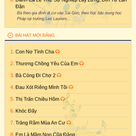
Đận
Bà theo gia đình di cư vào Sài Gòn, theo học bậc trung học
Pháp tại trường Les Lauriers...
BÀI HÁT MỚI ĐĂNG
Con Nợ Tình Cha
Thương Chồng Yêu Của Em
Bà Còng Đi Chợ 2
Đau Xót Riêng Mình Tôi
Thị Trấn Chiều Hôm
Khóc Đấy
Trăng Rằm Mùa An Cư
Em Là Mầm Non Của Đảng