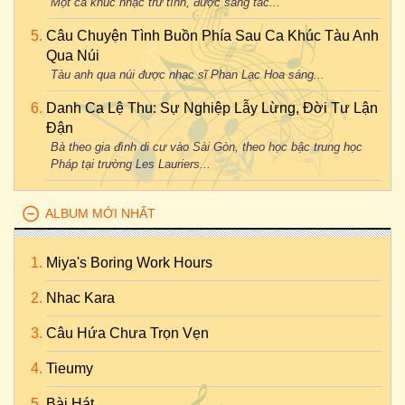
Một ca khúc nhạc trữ tình, được sáng tác...
Câu Chuyện Tình Buồn Phía Sau Ca Khúc Tàu Anh
Qua Núi
Tàu anh qua núi được nhạc sĩ Phan Lạc Hoa sáng...
Danh Ca Lệ Thu: Sự Nghiệp Lẫy Lừng, Đời Tư Lận
Đận
Bà theo gia đình di cư vào Sài Gòn, theo học bậc trung học
Pháp tại trường Les Lauriers...
ALBUM MỚI NHẤT
Miya's Boring Work Hours
Nhac Kara
Câu Hứa Chưa Trọn Vẹn
Tieumy
Bài Hát