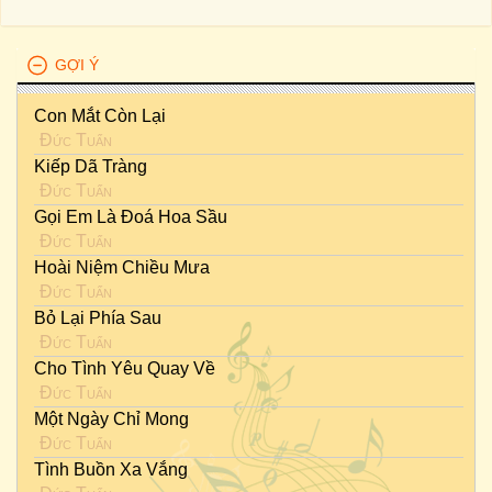
GỢI Ý
Con Mắt Còn Lại
Đức Tuấn
Kiếp Dã Tràng
Đức Tuấn
Gọi Em Là Đoá Hoa Sầu
Đức Tuấn
Hoài Niệm Chiều Mưa
Đức Tuấn
Bỏ Lại Phía Sau
Đức Tuấn
Cho Tình Yêu Quay Về
Đức Tuấn
Một Ngày Chỉ Mong
Đức Tuấn
Tình Buồn Xa Vắng