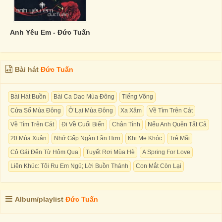
Anh Yêu Em - Đức Tuấn
Bài hát
Đức Tuấn
Bài Hát Buồn
Bài Ca Dao Mùa Đông
Tiếng Võng
Cửa Sổ Mùa Đông
Ở Lại Mùa Đông
Xa Xăm
Về Tìm Trên Cát
Về Tìm Trên Cát
Đi Về Cuối Biển
Chân Tình
Nếu Anh Quên Tất Cả
20 Mùa Xuân
Nhớ Gấp Ngàn Lần Hơn
Khi Mẹ Khóc
Trẻ Mãi
Cô Gái Đến Từ Hôm Qua
Tuyết Rơi Mùa Hè
A Spring For Love
Liên Khúc: Tôi Ru Em Ngủ; Lời Buồn Thánh
Con Mắt Còn Lại
Album/playlist
Đức Tuấn