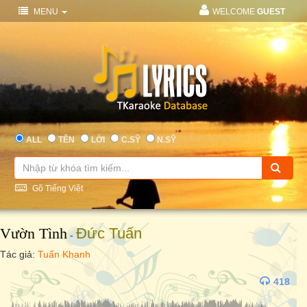
MENU
WELCOME
GUEST
ALL
TÊN
LỜI
C.SỸ
N.SỸ
Gõ Tiếng Việt
Vườn Tình
Đức Tuấn
-
Tác giả:
Tuấn Khanh
418