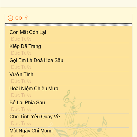
GỢI Ý
Con Mắt Còn Lại
Đức Tuấn
Kiếp Dã Tràng
Đức Tuấn
Gọi Em Là Đoá Hoa Sầu
Đức Tuấn
Vườn Tình
Đức Tuấn
Hoài Niệm Chiều Mưa
Đức Tuấn
Bỏ Lại Phía Sau
Đức Tuấn
Cho Tình Yêu Quay Về
Đức Tuấn
Một Ngày Chỉ Mong