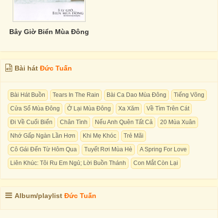
Bây Giờ Biển Mùa Đông
Bài hát
Đức Tuấn
Bài Hát Buồn
Tears In The Rain
Bài Ca Dao Mùa Đông
Tiếng Võng
Cửa Sổ Mùa Đông
Ở Lại Mùa Đông
Xa Xăm
Về Tìm Trên Cát
Đi Về Cuối Biển
Chân Tình
Nếu Anh Quên Tất Cả
20 Mùa Xuân
Nhớ Gấp Ngàn Lần Hơn
Khi Mẹ Khóc
Trẻ Mãi
Cô Gái Đến Từ Hôm Qua
Tuyết Rơi Mùa Hè
A Spring For Love
Liên Khúc: Tôi Ru Em Ngủ; Lời Buồn Thánh
Con Mắt Còn Lại
Album/playlist
Đức Tuấn