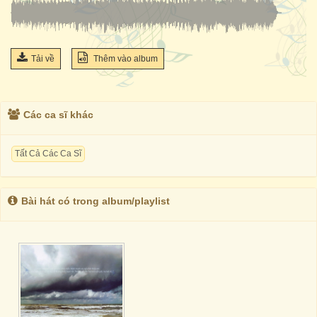
Tải về
Thêm vào album
Các ca sĩ khác
Tất Cả Các Ca Sĩ
Bài hát có trong album/playlist