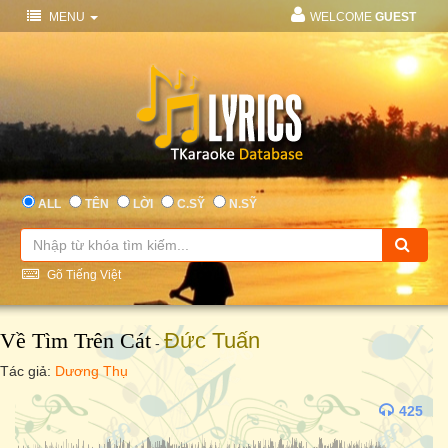
MENU
WELCOME
GUEST
ALL
TÊN
LỜI
C.SỸ
N.SỸ
Gõ Tiếng Việt
Về Tìm Trên Cát
Đức Tuấn
-
Tác giả:
Dương Thụ
425