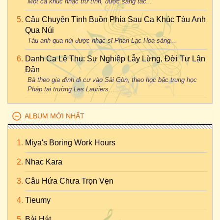
Một ca khúc nhạc trữ tình, được sáng tác...
Câu Chuyện Tình Buồn Phía Sau Ca Khúc Tàu Anh
Qua Núi
Tàu anh qua núi được nhạc sĩ Phan Lạc Hoa sáng...
Danh Ca Lệ Thu: Sự Nghiệp Lẫy Lừng, Đời Tư Lận
Đận
Bà theo gia đình di cư vào Sài Gòn, theo học bậc trung học
Pháp tại trường Les Lauriers...
ALBUM MỚI NHẤT
Miya's Boring Work Hours
Nhac Kara
Câu Hứa Chưa Trọn Vẹn
Tieumy
Bài Hát