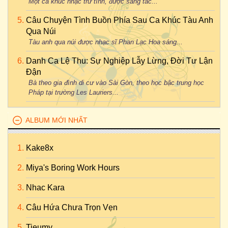
Một ca khúc nhạc trữ tình, được sáng tác...
Câu Chuyện Tình Buồn Phía Sau Ca Khúc Tàu Anh
Qua Núi
Tàu anh qua núi được nhạc sĩ Phan Lạc Hoa sáng...
Danh Ca Lệ Thu: Sự Nghiệp Lẫy Lừng, Đời Tư Lận
Đận
Bà theo gia đình di cư vào Sài Gòn, theo học bậc trung học
Pháp tại trường Les Lauriers...
ALBUM MỚI NHẤT
Kake8x
Miya's Boring Work Hours
Nhac Kara
Câu Hứa Chưa Trọn Vẹn
Tieumy