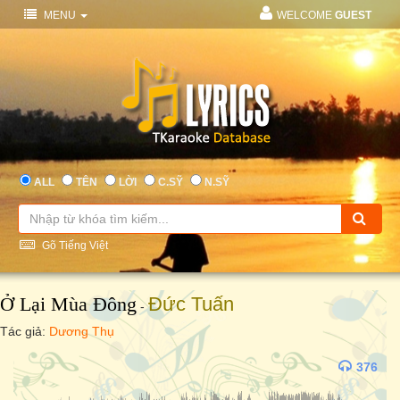
MENU
WELCOME
GUEST
ALL
TÊN
LỜI
C.SỸ
N.SỸ
Gõ Tiếng Việt
Ở Lại Mùa Đông
Đức Tuấn
-
Tác giả:
Dương Thụ
376