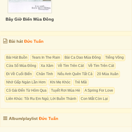
Bây Giờ Biển Mùa Đông
Bài hát
Đức Tuấn
Bài Hát Buồn
Tears In The Rain
Bài Ca Dao Mùa Đông
Tiếng Võng
Cửa Sổ Mùa Đông
Xa Xăm
Về Tìm Trên Cát
Về Tìm Trên Cát
Đi Về Cuối Biển
Chân Tình
Nếu Anh Quên Tất Cả
20 Mùa Xuân
Nhớ Gấp Ngàn Lần Hơn
Khi Mẹ Khóc
Trẻ Mãi
Cô Gái Đến Từ Hôm Qua
Tuyết Rơi Mùa Hè
A Spring For Love
Liên Khúc: Tôi Ru Em Ngủ; Lời Buồn Thánh
Con Mắt Còn Lại
Album/playlist
Đức Tuấn