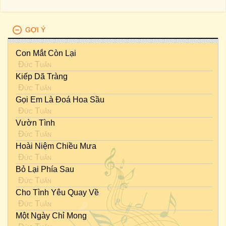
GỢI Ý
Con Mắt Còn Lại
Đức Tuấn
Kiếp Dã Tràng
Đức Tuấn
Gọi Em Là Đoá Hoa Sầu
Đức Tuấn
Vườn Tình
Đức Tuấn
Hoài Niệm Chiều Mưa
Đức Tuấn
Bỏ Lại Phía Sau
Đức Tuấn
Cho Tình Yêu Quay Về
Đức Tuấn
Một Ngày Chỉ Mong