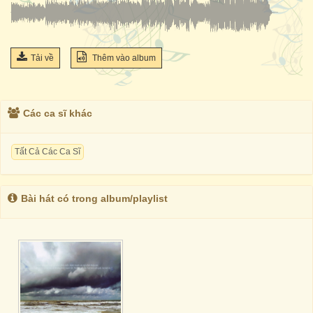
Tải về
Thêm vào album
Các ca sĩ khác
Tất Cả Các Ca Sĩ
Bài hát có trong album/playlist