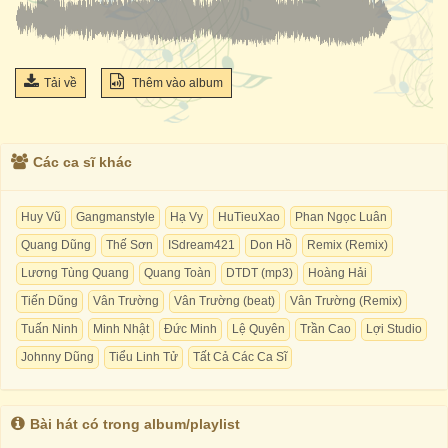
Tải về
Thêm vào album
Các ca sĩ khác
Huy Vũ
Gangmanstyle
Hạ Vy
HuTieuXao
Phan Ngọc Luân
Quang Dũng
Thế Sơn
ISdream421
Don Hồ
Remix (Remix)
Lương Tùng Quang
Quang Toàn
DTDT (mp3)
Hoàng Hải
Tiến Dũng
Vân Trường
Vân Trường (beat)
Vân Trường (Remix)
Tuấn Ninh
Minh Nhật
Đức Minh
Lệ Quyên
Trần Cao
Lợi Studio
Johnny Dũng
Tiểu Linh Tử
Tất Cả Các Ca Sĩ
Bài hát có trong album/playlist