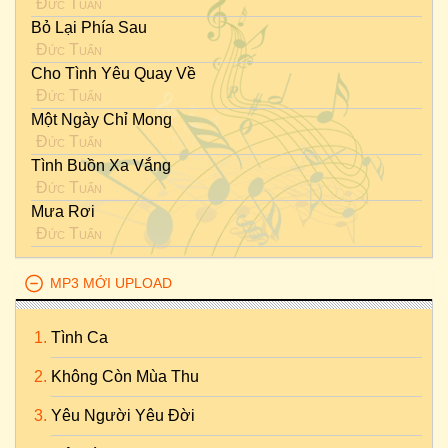
Đức Tuấn
Bỏ Lại Phía Sau
Đức Tuấn
Cho Tình Yêu Quay Về
Đức Tuấn
Một Ngày Chỉ Mong
Đức Tuấn
Tình Buồn Xa Vắng
Đức Tuấn
Mưa Rơi
Đức Tuấn
MP3 MỚI UPLOAD
Tình Ca
Không Còn Mùa Thu
Yêu Người Yêu Đời