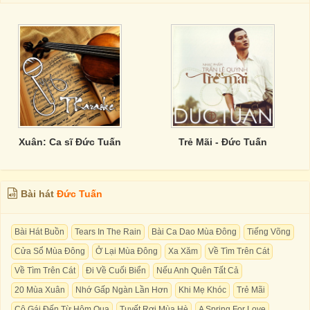
Xuân: Ca sĩ Đức Tuấn
Trẻ Mãi - Đức Tuấn
Bài hát
Đức Tuấn
Bài Hát Buồn
Tears In The Rain
Bài Ca Dao Mùa Đông
Tiếng Võng
Cửa Sổ Mùa Đông
Ở Lại Mùa Đông
Xa Xăm
Về Tìm Trên Cát
Về Tìm Trên Cát
Đi Về Cuối Biển
Nếu Anh Quên Tất Cả
20 Mùa Xuân
Nhớ Gấp Ngàn Lần Hơn
Khi Mẹ Khóc
Trẻ Mãi
Cô Gái Đến Từ Hôm Qua
Tuyết Rơi Mùa Hè
A Spring For Love