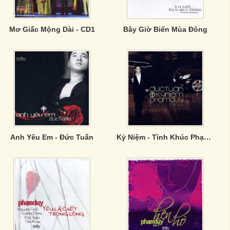
Mơ Giấc Mộng Dài - CD1
Bây Giờ Biển Mùa Đông
Anh Yêu Em - Đức Tuấn
Kỷ Niệm - Tình Khúc Phạm Duy - CD1