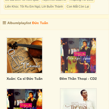
Liên Khúc: Tôi Ru Em Ngủ; Lời Buồn Thánh
Con Mắt Còn Lại
Album/playlist
Đức Tuấn
Xuân: Ca sĩ Đức Tuấn
Đêm Thần Thoại - CD2