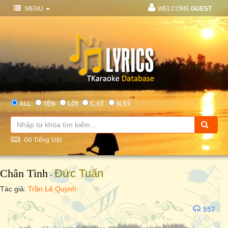
MENU
WELCOME
GUEST
ALL
TÊN
LỜI
C.SỸ
N.SỸ
Gõ Tiếng Việt
Chân Tình
Đức Tuấn
-
Tác giả:
Trần Lê Quỳnh
557