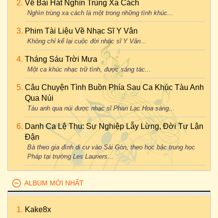
Về Bài Hát Nghìn Trùng Xa Cách
Nghìn trùng xa cách là một trong những tình khúc...
Phim Tài Liệu Về Nhạc Sĩ Y Vân
Không chỉ kể lại cuộc đời nhạc sĩ Y Vân...
Tháng Sáu Trời Mưa
Một ca khúc nhạc trữ tình, được sáng tác...
Câu Chuyện Tình Buồn Phía Sau Ca Khúc Tàu Anh
Qua Núi
Tàu anh qua núi được nhạc sĩ Phan Lạc Hoa sáng...
Danh Ca Lệ Thu: Sự Nghiệp Lẫy Lừng, Đời Tư Lận
Đận
Bà theo gia đình di cư vào Sài Gòn, theo học bậc trung học
Pháp tại trường Les Lauriers...
ALBUM MỚI NHẤT
Kake8x