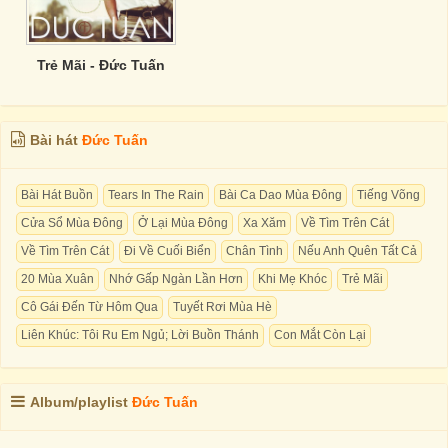
Trẻ Mãi - Đức Tuấn
Bài hát
Đức Tuấn
Bài Hát Buồn
Tears In The Rain
Bài Ca Dao Mùa Đông
Tiếng Võng
Cửa Sổ Mùa Đông
Ở Lại Mùa Đông
Xa Xăm
Về Tìm Trên Cát
Về Tìm Trên Cát
Đi Về Cuối Biển
Chân Tình
Nếu Anh Quên Tất Cả
20 Mùa Xuân
Nhớ Gấp Ngàn Lần Hơn
Khi Mẹ Khóc
Trẻ Mãi
Cô Gái Đến Từ Hôm Qua
Tuyết Rơi Mùa Hè
Liên Khúc: Tôi Ru Em Ngủ; Lời Buồn Thánh
Con Mắt Còn Lại
Album/playlist
Đức Tuấn