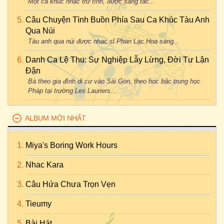
Một ca khúc nhạc trữ tình, được sáng tác...
Câu Chuyện Tình Buồn Phía Sau Ca Khúc Tàu Anh
Qua Núi
Tàu anh qua núi được nhạc sĩ Phan Lạc Hoa sáng...
Danh Ca Lệ Thu: Sự Nghiệp Lẫy Lừng, Đời Tư Lận
Đận
Bà theo gia đình di cư vào Sài Gòn, theo học bậc trung học
Pháp tại trường Les Lauriers...
ALBUM MỚI NHẤT
Miya's Boring Work Hours
Nhac Kara
Câu Hứa Chưa Trọn Vẹn
Tieumy
Bài Hát