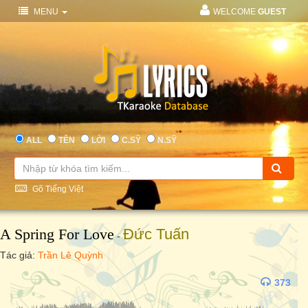
MENU
WELCOME
GUEST
ALL
TÊN
LỜI
C.SỸ
N.SỸ
Gõ Tiếng Việt
A Spring For Love
Đức Tuấn
-
Tác giả:
Trần Lê Quỳnh
373