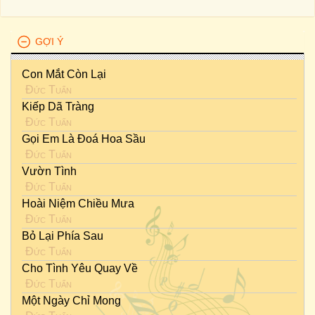
GỢI Ý
Con Mắt Còn Lại
Đức Tuấn
Kiếp Dã Tràng
Đức Tuấn
Gọi Em Là Đoá Hoa Sầu
Đức Tuấn
Vườn Tình
Đức Tuấn
Hoài Niệm Chiều Mưa
Đức Tuấn
Bỏ Lại Phía Sau
Đức Tuấn
Cho Tình Yêu Quay Về
Đức Tuấn
Một Ngày Chỉ Mong