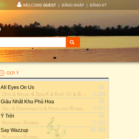
WELCOME
GUEST
|
ĐĂNG NHẬP
|
ĐĂNG KÝ
M
GỢI Ý
All Eyes On Us
Otis
&
Negav
&
Sơn.K
&
Khôi Vũ
&
B Ray
&
4.259
CongB
&
Dillan Ho
Giàu Nhất Khu Phù Hoa
Gill
&
Dangrangto
&
Hustlang Robber
&
Wrxdie
3.037
&
JustAtee
Ý Trời
Hustlang Robber
1.281
Say Wazzup
309
Hustlang Robber