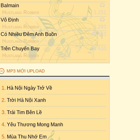
Balmain
Hustlang Robber
1.151
Vô Định
Hustlang Robber
1.293
Có Nhiều Đêm Anh Buồn
863
Hustlang Robber
Trên Chuyến Bay
610
Hustlang Robber
MP3 MỚI UPLOAD
Hà Nội Ngày Trở Về
Trời Hà Nội Xanh
Trái Tim Bên Lề
Yêu Thương Mong Manh
Mùa Thu Nhớ Em