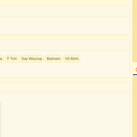
oa
Ý Trời
Say Wazzup
Balmain
Vô Định