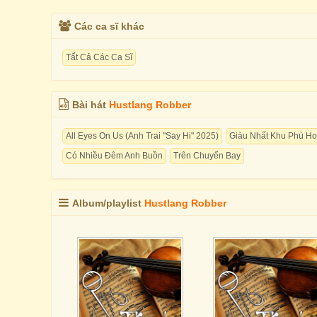
Các ca sĩ khác
Tất Cả Các Ca Sĩ
Bài hát
Hustlang Robber
All Eyes On Us (Anh Trai "Say Hi" 2025)
Giàu Nhất Khu Phù H
Có Nhiều Đêm Anh Buồn
Trên Chuyến Bay
Album/playlist
Hustlang Robber