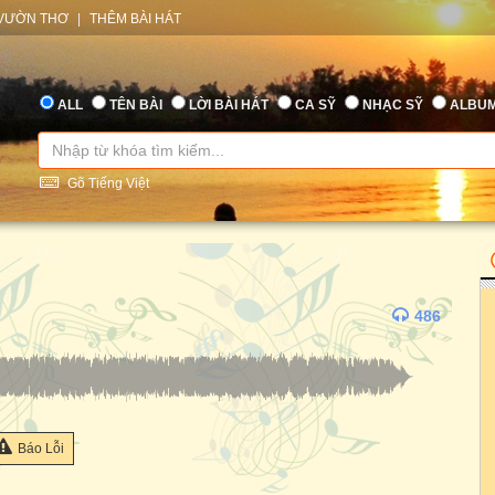
VƯỜN THƠ
|
THÊM BÀI HÁT
ALL
TÊN BÀI
LỜI BÀI HÁT
CA SỸ
NHẠC SỸ
ALBU
Gõ Tiếng Việt
486
Báo Lỗi