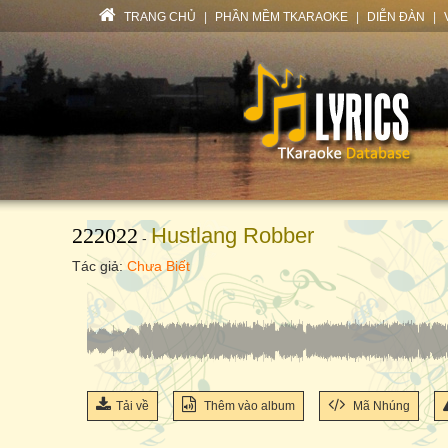
TRANG CHỦ
|
PHẦN MỀM TKARAOKE
|
DIỄN ĐÀN
|
222022
Hustlang Robber
-
Tác giả:
Chưa Biết
Tải về
Thêm vào album
Mã Nhúng