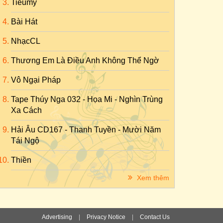
Tieumy
Bài Hát
NhạcCL
Thương Em Là Điều Anh Không Thể Ngờ
Vô Ngại Pháp
Tape Thúy Nga 032 - Họa Mi - Nghìn Trùng
Xa Cách
Hải Âu CD167 - Thanh Tuyền - Mười Năm
Tái Ngộ
Thiền
Xem thêm
Advertising
|
Privacy Notice
|
Contact Us