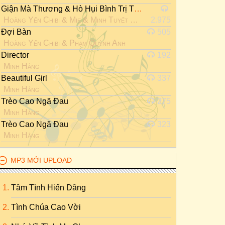
Giận Mà Thương & Hò Hụi Bình Trị Thiên
Hoàng Yến Chibi
&
Mie
&
Minh Tuyết
&
Ngọc Phước
2.975
&
Thảo Tra
Đợi Bàn
505
Hoàng Yến Chibi
&
Phạm Quỳnh Anh
Director
192
Minh Hằng
Beautiful Girl
337
Minh Hằng
Trèo Cao Ngã Đau
275
Minh Hằng
Trèo Cao Ngã Đau
323
Minh Hằng
MP3 MỚI UPLOAD
Tâm Tình Hiến Dâng
Tình Chúa Cao Vời