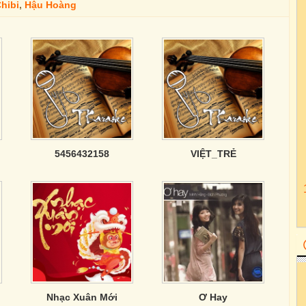
hibi
,
Hậu Hoàng
5456432158
VIỆT_TRẺ
Nhạc Xuân Mới
Ơ Hay