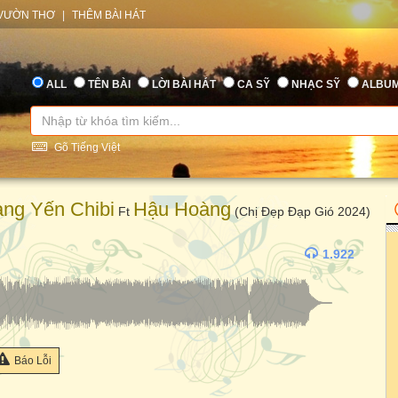
VƯỜN THƠ
|
THÊM BÀI HÁT
ALL
TÊN BÀI
LỜI BÀI HÁT
CA SỸ
NHẠC SỸ
ALBU
Gõ Tiếng Việt
ng Yến Chibi
Hậu Hoàng
Ft
(Chị Đẹp Đạp Gió 2024)
1.922
Báo Lỗi