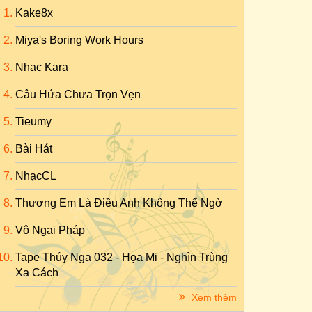
Kake8x
Miya's Boring Work Hours
Nhac Kara
Câu Hứa Chưa Trọn Vẹn
Tieumy
Bài Hát
NhạcCL
Thương Em Là Điều Anh Không Thể Ngờ
Vô Ngại Pháp
Tape Thúy Nga 032 - Họa Mi - Nghìn Trùng
Xa Cách
Xem thêm