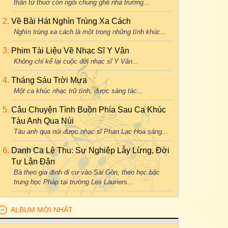
thân từ thuở còn ngồi chung ghế nhà trường...
Về Bài Hát Nghìn Trùng Xa Cách
Nghìn trùng xa cách là một trong những tình khúc...
Phim Tài Liệu Về Nhạc Sĩ Y Vân
Không chỉ kể lại cuộc đời nhạc sĩ Y Vân...
Tháng Sáu Trời Mưa
Một ca khúc nhạc trữ tình, được sáng tác...
Câu Chuyện Tình Buồn Phía Sau Ca Khúc
Tàu Anh Qua Núi
Tàu anh qua núi được nhạc sĩ Phan Lạc Hoa sáng...
Danh Ca Lệ Thu: Sự Nghiệp Lẫy Lừng, Đời
Tư Lận Đận
Bà theo gia đình di cư vào Sài Gòn, theo học bậc
trung học Pháp tại trường Les Lauriers...
ALBUM MỚI NHẤT