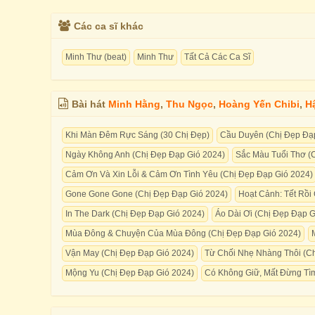
Các ca sĩ khác
Minh Thư (beat)
Minh Thư
Tất Cả Các Ca Sĩ
Bài hát
Minh Hằng
,
Thu Ngọc
,
Hoàng Yến Chibi
,
H
Khi Màn Đêm Rực Sáng (30 Chị Đẹp)
Cầu Duyên (Chị Đẹp Đạ
Ngày Không Anh (Chị Đẹp Đạp Gió 2024)
Sắc Màu Tuổi Thơ (
Cảm Ơn Và Xin Lỗi & Cảm Ơn Tình Yêu (Chị Đẹp Đạp Gió 2024)
Gone Gone Gone (Chị Đẹp Đạp Gió 2024)
Hoạt Cảnh: Tết Rồi
In The Dark (Chị Đẹp Đạp Gió 2024)
Áo Dài Ơi (Chị Đẹp Đạp G
Mùa Đông & Chuyện Của Mùa Đông (Chị Đẹp Đạp Gió 2024)
Vận May (Chị Đẹp Đạp Gió 2024)
Từ Chối Nhẹ Nhàng Thôi (C
Mộng Yu (Chị Đẹp Đạp Gió 2024)
Có Không Giữ, Mất Đừng Tì