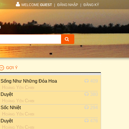
WELCOME
GUEST
|
ĐĂNG NHẬP
|
ĐĂNG KÝ
M
GỢI Ý
Sống Như Những Đóa Hoa
409
Hoàng Yến Chibi
Duyệt
380
Hoàng Yến Chibi
Sốc Nhiệt
294
Hoàng Yến Chibi
Duyệt
476
Hoàng Yến Chibi