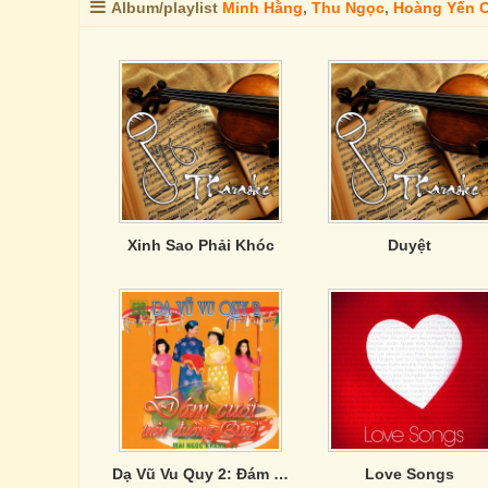
Album/playlist
Minh Hằng
,
Thu Ngọc
,
Hoàng Yến C
Xinh Sao Phải Khóc
Duyệt
Dạ Vũ Vu Quy 2: Đám Cưới Trên Đường Quê
Love Songs