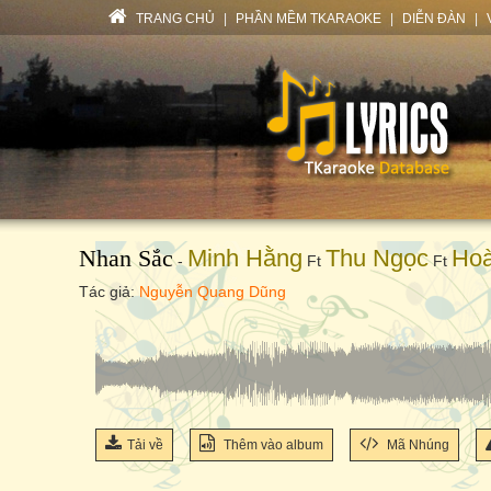
TRANG CHỦ
|
PHẦN MỀM TKARAOKE
|
DIỄN ĐÀN
|
Nhan Sắc
Minh Hằng
Thu Ngọc
Hoà
-
Ft
Ft
Tác giả:
Nguyễn Quang Dũng
Tải về
Thêm vào album
Mã Nhúng