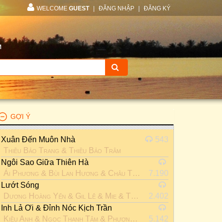
WELCOME
GUEST
|
ĐĂNG NHẬP
|
ĐĂNG KÝ
M
GỢI Ý
Xuân Đến Muôn Nhà
543
Thiều Bảo Trang
&
Thiều Bảo Trâm
Ngôi Sao Giữa Thiên Hà
Ái Phương
&
Bùi Lan Hương
&
Châu Tuyết Vân
7.190
&
Đồng Ánh Quỳ
Lướt Sóng
Dương Hoàng Yến
&
Gil Lê
&
Mie
&
Thiều Bảo Trâm
2.402
&
Vũ Ngọc 
Inh Lả Ơi & Đỉnh Nóc Kịch Trần
Kiều Anh
&
Ngọc Thanh Tâm
&
Phương Thanh
5.142
&
Thiều Bảo Trâm