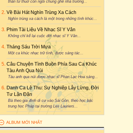
thân từ thuở còn ngồi chung ghế nhà trường...
Về Bài Hát Nghìn Trùng Xa Cách
Nghìn trùng xa cách là một trong những tình khúc...
Phim Tài Liệu Về Nhạc Sĩ Y Vân
Không chỉ kể lại cuộc đời nhạc sĩ Y Vân...
Tháng Sáu Trời Mưa
Một ca khúc nhạc trữ tình, được sáng tác...
Câu Chuyện Tình Buồn Phía Sau Ca Khúc
Tàu Anh Qua Núi
Tàu anh qua núi được nhạc sĩ Phan Lạc Hoa sáng...
Danh Ca Lệ Thu: Sự Nghiệp Lẫy Lừng, Đời
Tư Lận Đận
Bà theo gia đình di cư vào Sài Gòn, theo học bậc
trung học Pháp tại trường Les Lauriers...
ALBUM MỚI NHẤT