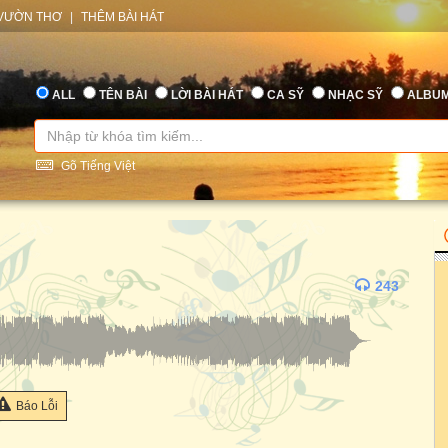
VƯỜN THƠ
|
THÊM BÀI HÁT
ALL
TÊN BÀI
LỜI BÀI HÁT
CA SỸ
NHẠC SỸ
ALBU
Gõ Tiếng Việt
243
Báo Lỗi