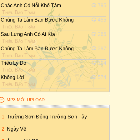
Chắc Anh Có Nỗi Khổ Tâm
795
Thiều Bảo Trâm
Chúng Ta Làm Bạn Được Không
455
Thiều Bảo Trâm
Sau Lưng Anh Có Ai Kìa
265
Thiều Bảo Trâm
Chúng Ta Làm Bạn Được Không
397
Thiều Bảo Trâm
Triệu Lý Do
304
Thiều Bảo Trâm
Không Lời
574
Thiều Bảo Trâm
MP3 MỚI UPLOAD
Trường Sơn Đông Trường Sơn Tây
Ngày Về