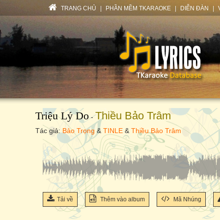
TRANG CHỦ
|
PHẦN MỀM TKARAOKE
|
DIỄN ĐÀN
|
Triệu Lý Do
Thiều Bảo Trâm
-
Tác giả:
Bảo Trọng
&
TINLE
&
Thiều Bảo Trâm
Tải về
Thêm vào album
Mã Nhúng