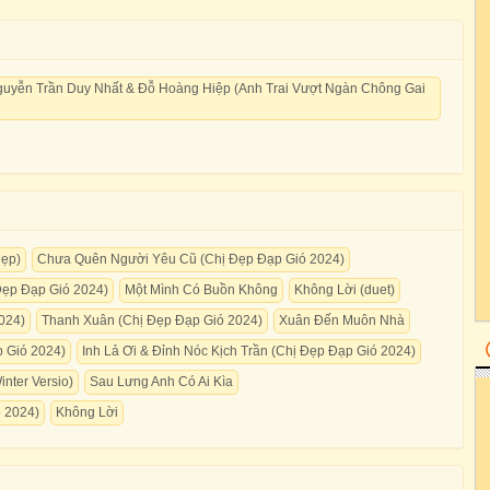
yễn Trần Duy Nhất & Đỗ Hoàng Hiệp (Anh Trai Vượt Ngàn Chông Gai
Đẹp)
Chưa Quên Người Yêu Cũ (Chị Đẹp Đạp Gió 2024)
Đẹp Đạp Gió 2024)
Một Mình Có Buồn Không
Không Lời (duet)
024)
Thanh Xuân (Chị Đẹp Đạp Gió 2024)
Xuân Đến Muôn Nhà
 Gió 2024)
Inh Lả Ơi & Đỉnh Nóc Kịch Trần (Chị Đẹp Đạp Gió 2024)
nter Versio)
Sau Lưng Anh Có Ai Kìa
ó 2024)
Không Lời