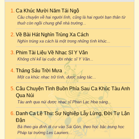
Ca Khúc Mười Năm Tái Ngộ
Câu chuyện về hai người lính, cũng là hai người bạn thân từ
thuở còn ngồi chung ghế nhà trường...
Về Bài Hát Nghìn Trùng Xa Cách
Nghìn trùng xa cách là một trong những tình khúc...
Phim Tài Liệu Về Nhạc Sĩ Y Vân
Không chỉ kể lại cuộc đời nhạc sĩ Y Vân...
Tháng Sáu Trời Mưa
Một ca khúc nhạc trữ tình, được sáng tác...
Câu Chuyện Tình Buồn Phía Sau Ca Khúc Tàu Anh
Qua Núi
Tàu anh qua núi được nhạc sĩ Phan Lạc Hoa sáng...
Danh Ca Lệ Thu: Sự Nghiệp Lẫy Lừng, Đời Tư Lận
Đận
Bà theo gia đình di cư vào Sài Gòn, theo học bậc trung học
Pháp tại trường Les Lauriers...