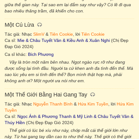
giữa thế gian này. Tại sao em lại đắm say như vậy? Có lẽ đi qua
bao nhiêu thăng trầm, đã khiến cho con.
Một Cú Lừa
Tác giả: Nhạc
SlimV
&
Tiên Cookie
, lời
Tiên Cookie
Ca sĩ:
Mie & Châu Tuyết Vân & Kiều Anh & Xuân Nghi
(Chị Đẹp
Đạp Gió 2024)
Ca sĩ khác:
Bích Phương
Vậy là tròn một năm bên nhau. Ngọt ngào rực rỡ như đang
được sống lại tình đầu. Người ta cứ khen anh đa tình đến thế. Mà
sao lúc yêu em si tình đến thế? Bọn mình thật hợp mà, phải
không anh ơi? Một người ưa nói như em.
Một Thế Giới Bằng Hai Gang Tay
Tác giả: Nhạc
Nguyễn Thanh Bình
&
Hứa Kim Tuyền
, lời
Hứa Kim
Tuyền
Ca sĩ:
Ngọc Ánh & Phương Thanh & Mỹ Linh & Châu Tuyết Vân &
Thúy Hiền
(Chị Đẹp Đạp Gió 2024)
Thế giới có lúc bé xíu như này, chớp mắt cái thế giới lớn như
này. Từ hai gang tay dần cao to như thế này. Thế giới có thế giới