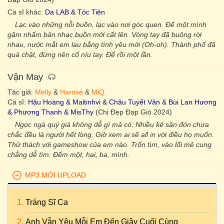
Ca sĩ khác:
Da LAB & Tóc Tiên
Lạc vào những nỗi buồn, lạc vào nơi góc quen. Để một mình
gặm nhấm bản nhạc buồn mới cất lên. Vòng tay đã buông rời
nhau, nước mắt em lau bằng tình yêu mới (Oh-oh). Thành phố đã
quá chật, đừng nên cố níu tay. Để rồi một lần.
Vận May
Tác giả:
Melly
&
Harosé
&
MiQ
Ca sĩ:
Hậu Hoàng & Maitinhvi & Châu Tuyết Vân & Bùi Lan Hương
& Phương Thanh & MisThy
(Chị Đẹp Đạp Gió 2024)
Ngọc ngà quý giá không dễ gì mà có. Nhiều kẻ săn đón chưa
chắc đều là người hết lòng. Giờ xem ai sẽ all in với điều họ muốn.
Thử thách với gameshow của em nào. Trốn tìm, vào lối mê cung
chẳng dễ tìm. Đếm một, hai, ba, mình.
MP3 MỚI UPLOAD
Tráng Sĩ Ca
Anh Vẫn Yêu Mỗi Em Đến Giây Cuối Cùng