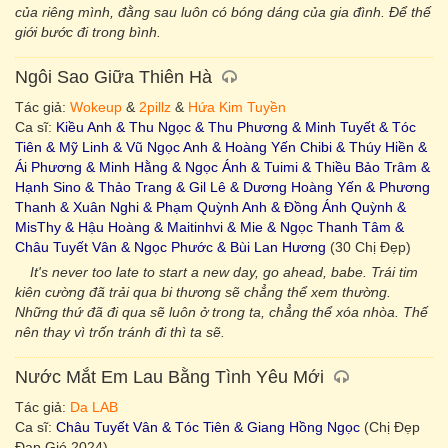
của riêng mình, đằng sau luôn có bóng dáng của gia đình. Để thế
giới bước đi trong bình.
Ngôi Sao Giữa Thiên Hà
Tác giả:
Wokeup
&
2pillz
&
Hứa Kim Tuyền
Ca sĩ:
Kiều Anh & Thu Ngọc & Thu Phương & Minh Tuyết & Tóc
Tiên & Mỹ Linh & Vũ Ngọc Anh & Hoàng Yến Chibi & Thúy Hiền &
Ái Phương & Minh Hằng & Ngọc Ánh & Tuimi & Thiều Bảo Trâm &
Hạnh Sino & Thảo Trang & Gil Lê & Dương Hoàng Yến & Phương
Thanh & Xuân Nghi & Phạm Quỳnh Anh & Đồng Ánh Quỳnh &
MisThy & Hậu Hoàng & Maitinhvi & Mie & Ngọc Thanh Tâm &
Châu Tuyết Vân & Ngọc Phước & Bùi Lan Hương
(30 Chị Đẹp)
It's never too late to start a new day, go ahead, babe. Trái tim
kiên cường đã trải qua bi thương sẽ chẳng thể xem thường.
Những thứ đã đi qua sẽ luôn ở trong ta, chẳng thể xóa nhòa. Thế
nên thay vì trốn tránh đi thì ta sẽ.
Nước Mắt Em Lau Bằng Tình Yêu Mới
Tác giả:
Da LAB
Ca sĩ:
Châu Tuyết Vân & Tóc Tiên & Giang Hồng Ngọc
(Chị Đẹp
Đạp Gió 2024)