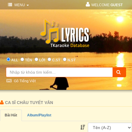
MENU
WELCOME
GUEST
ALL
TÊN
LỜI
C.SỸ
N.SỸ
Gõ Tiếng Việt
CA SĨ CHÂU TUYẾT VÂN
Bài Hát
Album/Playlist