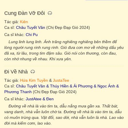
Cung Đàn Vỡ Đôi
Tác giả:
Kiên
Ca sĩ:
Châu Tuyết Vân
(Chị Đẹp Đạp Gió 2024)
Ca sĩ khác:
Chi Pu
Lung linh lung linh. Ánh trăng nghiêng nghiêng bên thềm để
lòng người rung rinh rung rinh. Gió đưa cơn mơ về những dấu yêu
đã xa, từ lâu, trong tim đậm sâu. Gió nói còn thương, còn đau,
còn nhớ nhung về nhau. Khi xưa yên.
Đi Về Nhà
Tác giả:
Hứa Kim Tuyền
&
JustaTee
Ca sĩ:
Châu Tuyết Vân & Thúy Hiền & Ái Phương & Ngọc Ánh &
Phương Thanh
(Chị Đẹp Đạp Gió 2024)
Ca sĩ khác:
JustAtee & Đen
Đường về nhà là vào tim ta, dẫu nắng mưa gần xa. Thất bát,
vang danh, nhà vẫn luôn chờ ta. Đường về nhà là vào tim ta, dẫu
có muôn trùng qua. Vật đổi, sao dời, nhà vẫn luôn là nhà. Lao vào
đời mà kiếm cơm, lao vào.