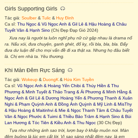
Girls Supporting Girls
Tác giả:
Soulber
&
Tulic
&
Huy Đinh
Ca sĩ:
Thu Ngọc & Vũ Ngọc Anh & Gil Lê & Hậu Hoàng & Châu
Tuyết Vân & Hạnh Sino
(Chị Đẹp Đạp Gió 2024)
Xưa nay là người ta luôn nghĩ phụ nữ cứ gặp nhau là drama nổ
ra. Nấu xói, đưa chuyện, ganh ghét, đố kỵ, rồi bla, bla, bla. Đẩy
đưa dư luận để cho mọi vấn đề đi xa thật xa. Nhưng họ đâu biết
là. Chị em nhà ta. Yêu thương.
Khi Màn Đêm Rực Sáng
Tác giả:
Wokeup
&
DuongK
&
Hứa Kim Tuyền
Ca sĩ:
Vũ Ngọc Anh & Hoàng Yến Chibi & Thúy Hiền & Thu
Phương & Minh Tuyết & Thảo Trang & Ái Phương & Minh Hằng &
Ngọc Ánh & Gil Lê & Dương Hoàng Yến & Phương Thanh & Xuân
Nghi & Phạm Quỳnh Anh & Đồng Ánh Quỳnh & Mỹ Linh & MisThy
& Hậu Hoàng & Maitinhvi & Mie & Ngọc Thanh Tâm & Châu Tuyết
Vân & Ngọc Phước & Tuimi & Thiều Bảo Trâm & Hạnh Sino & Bùi
Lan Hương & Tóc Tiên & Kiều Anh & Thu Ngọc
(30 Chị Đẹp)
Tựa như những ánh sao trời, lượn bay ở khắp muôn nơi. Màn
đêm buông là lúc em cất lời. Vì sao sáng nhất đêm nay, là em