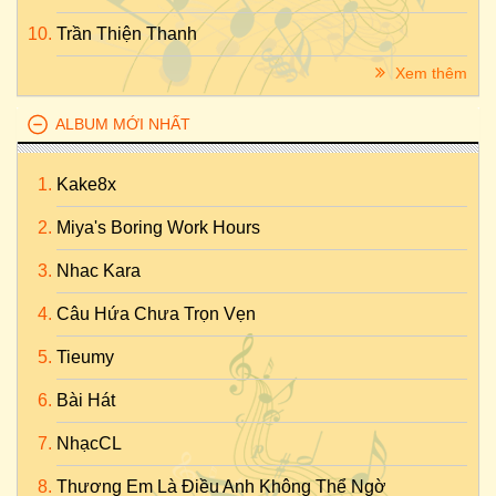
Trần Thiện Thanh
Xem thêm
ALBUM MỚI NHẤT
Kake8x
Miya's Boring Work Hours
Nhac Kara
Câu Hứa Chưa Trọn Vẹn
Tieumy
Bài Hát
NhạcCL
Thương Em Là Điều Anh Không Thể Ngờ