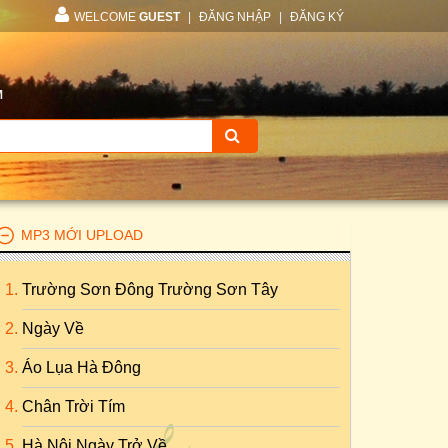
WELCOME
GUEST
|
ĐĂNG NHẬP
|
ĐĂNG KÝ
M
MP3 MỚI UPLOAD
Trường Sơn Đông Trường Sơn Tây
Ngày Về
Áo Lụa Hà Đông
Chân Trời Tím
Hà Nội Ngày Trở Về