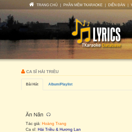
TRANG CHỦ
|
PHẦN MỀM TKARAOKE
|
DIỄN ĐÀN
|
CA SĨ HẢI TRIỀU
Bài Hát
Album/Playlist
Ăn Năn
Tác giả:
Hoàng Trang
Ca sĩ:
Hải Triều & Hương Lan