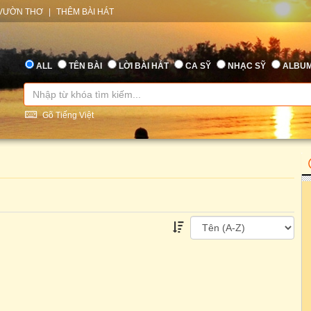
VƯỜN THƠ
|
THÊM BÀI HÁT
ALL
TÊN BÀI
LỜI BÀI HÁT
CA SỸ
NHẠC SỸ
ALBU
Gõ Tiếng Việt