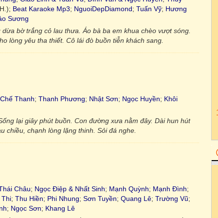
H.);
Beat Karaoke Mp3
;
NguoiDepDiamond
;
Tuấn Vỹ
;
Hương
ảo Sương
dừa bờ trắng cỏ lau thưa. Áo bà ba em khua chèo vượt sóng.
lòng yêu tha thiết. Cô lái đò buồn tiễn khách sang.
Chế Thanh
;
Thanh Phương
;
Nhật Sơn
;
Ngọc Huyền
;
Khôi
ống lại giây phút buồn. Con đường xưa nằm đây. Dài hun hút
 chiều, chạnh lòng lặng thinh. Sỏi đá nghe.
Thái Châu
;
Ngọc Điệp & Nhất Sinh
;
Mạnh Quỳnh
;
Mạnh Đình
;
 Thi
;
Thu Hiền
;
Phi Nhung
;
Sơn Tuyền
;
Quang Lê
;
Trường Vũ
;
nh
;
Ngọc Sơn
;
Khang Lê