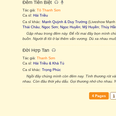
Đêm Tiễn Biệt
Tác giả:
Tô Thanh Sơn
Ca sĩ:
Hải Triều
Ca sĩ khác:
Mạnh Quỳnh & Duy Trường
(Liveshow Mạnh
Thái Châu
;
Ngọc Sơn
;
Ngọc Huyền
;
Mỹ Huyền
;
Thúy Hằ
Gặp nhau trong đêm này. Để rồi mai đây bọn mình chia
buồn. Người đi tôi ở lại thêm vấn vương. Dù xa nhau muô
Đời Hợp Tan
Tác giả:
Thanh Sơn
Ca sĩ:
Hải Triều & Khả Tú
Ca sĩ khác:
Trọng Phúc
Ngồi đây chúng mình còn đêm nay. Tình thương rót và
nhau. Còn đâu thời yêu dấu. Gọi thương nhớ cho nhau. Ng
4 Pages
1