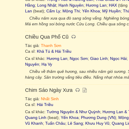
Hằng
;
Long Nhật
;
Hạnh Nguyên
;
Hương Lan
;
HAX
(tặng 
Lan
(beat);
Cẩm Ly
;
Mộng Thi
;
Yến Khoa
;
Mỹ Huyền
;
Th
Chiều năm xưa qua đò sang sông vắng. Nghiêng bóng 
Má em hồng soi bóng nước Cửu Long. Chiều qua sông cho 
Chiều Qua Phố Cũ
Tác giả:
Thanh Sơn
Ca sĩ:
Khả Tú & Hải Triều
Ca sĩ khác:
Hương Lan
;
Ngọc Sơn
;
Giao Linh
;
Ngọc Hải
;
Nguyên
;
Hạ Vy
Chiều về thăm quê hương, sau nhiều năm gió sương. S
hàng cây. Sân trường vắng tiêu điều. Nắng nhạt nhòa màu
Chim Sáo Ngày Xưa
Tác giả:
Nhất Sinh
Ca sĩ:
Hải Triều
Ca sĩ khác:
Tường Nguyên & Như Quỳnh
;
Hương Lan & 
Quang Linh
(beat);
Yến Khoa
;
Phương Dung (VN)
;
Mộng
Vũ Khanh
;
Tuấn Châu
;
Lê Sang
;
Khưu Huy Vũ
;
Quang Li