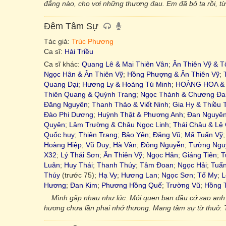
đắng nào, cho vơi những thương đau. Em đã bỏ ta rồi, t
Đêm Tâm Sự
Tác giả:
Trúc Phương
Ca sĩ:
Hải Triều
Ca sĩ khác:
Quang Lê & Mai Thiên Vân
;
Ân Thiên Vỹ & T
Ngọc Hân & Ân Thiên Vỹ
;
Hồng Phượng & Ân Thiên Vỹ
;
Quang Đại
;
Hương Ly & Hoàng Tú Minh
;
HOÀNG HOA & 
Thiên Quang & Quỳnh Trang
;
Ngọc Thành & Chương Đa
Đăng Nguyên
;
Thanh Thảo & Viết Ninh
;
Gia Hy & Thiều 
Đào Phi Dương
;
Huỳnh Thật & Phương Anh
;
Đan Nguyê
Quyên
;
Lâm Trường & Châu Ngọc Linh
;
Thái Châu & Lệ
Quốc huy
;
Thiên Trang
;
Bảo Yên
;
Đăng Vũ
;
Mã Tuấn Vỹ
Hoàng Hiệp
;
Vũ Duy
;
Hà Vân
;
Đông Nguyễn
;
Tường Ngu
X32
;
Lý Thái Sơn
;
Ân Thiên Vỹ
;
Ngọc Hân
;
Giáng Tiên
;
T
Luân
;
Huy Thái
;
Thanh Thúy
;
Tâm Đoan
;
Ngọc Hải
;
Tuấ
Thúy
(trước 75);
Hạ Vy
;
Hương Lan
;
Ngọc Sơn
;
Tố My
;
L
Hương
;
Đan Kim
;
Phương Hồng Quế
;
Trường Vũ
;
Hồng 
Mình gặp nhau như lúc. Mới quen ban đầu cớ sao anh n
hương chưa lần phai nhớ thương. Mang tâm sự từ thuở. T