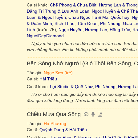
Ca sĩ khác:
Chế Phong & Chưa Biết
;
Hương Lan & Trọng
Đặng Trí Trung & Lưu Ánh Loan
;
Ngọc Huyền & Chế Th
Luân & Ngọc Huyền
;
Châu Ngọc Hà & Mai Quốc huy
;
Ng
& Đoàn Minh
;
Bích Thảo
;
Tâm Đoan
;
Phi Nhung
;
Giao Li
Linh
(trước 75);
Ngọc Huyền
;
Hương Lan
;
Hồng Trúc
;
Ra
NguoiDepDiamond
Ngày mình yêu nhau hai đứa ước mơ trầu cau. Em đâu
xưa chẳng thành. Em tin không phải mình mà vì đời chia 
Bên Sông Nhớ Người (Gió Thổi Bên Sông,
Tác giả:
Ngọc Sơn (trẻ)
Ca sĩ:
Hải Triều
Ca sĩ khác:
Lợi Studio & Quế Như
;
Phi Nhung
;
Hương La
Hò ơi chớ hôm nao gió đẩy em đi. Gió nào nay lại đẩy 
đưa qua kiếp long đong. Nước lạnh lùng trôi đâu biết b
Chiều Mưa Qua Sông
Tác giả:
Hà Phương
Ca sĩ:
Quỳnh Dung & Hải Triều
Ca sĩ khác:
Trọng Phúc & Hương Lan
;
Thái Châu & Phi 