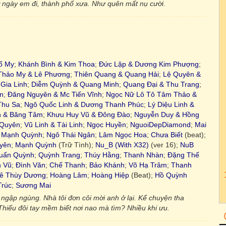
ừ ngày em đi, thành phố xưa. Như quên mất nụ cười.
ố My
;
Khánh Bình & Kim Thoa
;
Đức Lập & Dương Kim Phượng
;
Thảo My & Lê Phương
;
Thiên Quang & Quang Hải
;
Lệ Quyên &
Gia Linh
;
Diễm Quỳnh & Quang Minh
;
Quang Đại & Thu Trang
;
n
;
Đăng Nguyên & Mc Tiến Vĩnh
;
Ngọc Nữ Lô Tô Tâm Thảo &
Thu Sa
;
Ngô Quốc Linh & Dương Thanh Phúc
;
Lý Diệu Linh &
n & Băng Tâm
;
Khưu Huy Vũ & Đông Đào
;
Nguyễn Duy & Hồng
 Quyên
;
Vũ Linh & Tài Linh
;
Ngọc Huyền
;
NguoiDepDiamond
;
Mai
;
Mạnh Quỳnh
;
Ngô Thái Ngân
;
Lâm Ngọc Hoa
;
Chưa Biết
(beat);
yên
;
Mạnh Quỳnh
(Trữ Tình);
Nu_B (With X32)
(ver 16);
NuB
uấn Quỳnh
;
Quỳnh Trang
;
Thúy Hằng
;
Thanh Nhàn
;
Đặng Thế
n Vũ
;
Đình Văn
;
Chế Thanh
;
Bảo Khánh
;
Võ Hạ Trâm
;
Thanh
ê Thùy Dương
;
Hoàng Lâm
;
Hoàng Hiệp
(Beat);
Hồ Quỳnh
Trúc
;
Sương Mai
gập ngùng. Nhà tôi đơn côi mời anh ở lại. Kể chuyện tha
hiếu đôi tay mềm biết nơi nao mà tìm? Nhiều khi ưu.