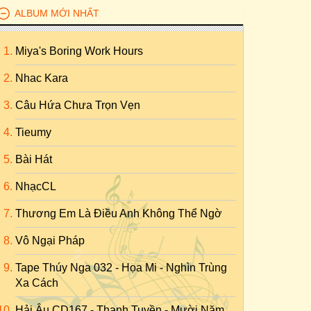
ALBUM MỚI NHẤT
Miya's Boring Work Hours
Nhac Kara
Câu Hứa Chưa Trọn Vẹn
Tieumy
Bài Hát
NhạcCL
Thương Em Là Điều Anh Không Thể Ngờ
Vô Ngại Pháp
Tape Thúy Nga 032 - Họa Mi - Nghìn Trùng
Xa Cách
Hải Âu CD167 - Thanh Tuyền - Mười Năm