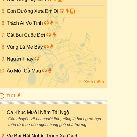
Con Đường Xưa Em Đi
Trách Ai Vô Tình
Cát Bụi Cuộc Đời
Vùng Lá Me Bay
Người Thầy
Áo Mới Cà Mau
Xem thêm
TƯ LIỆU
Ca Khúc Mười Năm Tái Ngộ
Câu chuyện về hai người lính, cũng là hai người bạn
thân từ thuở còn ngồi chung ghế nhà trường...
Về Bài Hát Nghìn Trùng Xa Cách