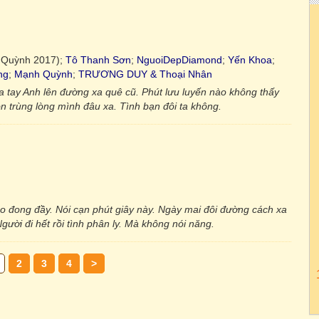
 Quỳnh 2017);
Tô Thanh Sơn
;
NguoiDepDiamond
;
Yến Khoa
;
ng
;
Mạnh Quỳnh
;
TRƯƠNG DUY & Thoại Nhân
 tay Anh lên đường xa quê cũ. Phút lưu luyến nào không thấy
n trùng lòng mình đâu xa. Tình bạn đôi ta không.
o đong đầy. Nói cạn phút giây này. Ngày mai đôi đường cách xa
ười đi hết rồi tình phân ly. Mà không nói năng.
2
3
4
>