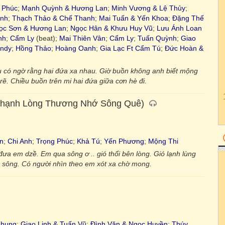
 Phúc
;
Mạnh Quỳnh & Hương Lan
;
Minh Vương & Lệ Thủy
;
anh
;
Thạch Thảo & Chế Thanh
;
Mai Tuấn & Yến Khoa
;
Đặng Thế
ọc Sơn & Hương Lan
;
Ngọc Hân & Khưu Huy Vũ
;
Lưu Ánh Loan
nh
;
Cẩm Ly
(beat);
Mai Thiên Vân
;
Cẩm Ly
;
Tuấn Quỳnh
;
Giao
ndy
;
Hồng Thảo
;
Hoàng Oanh
;
Gia Lạc Ft Cẩm Tú
;
Đức Hoàn &
 có ngờ rằng hai đứa xa nhau. Giờ buồn không anh biết mộng
rẽ. Chiều buồn trên mi hai đứa giữa cơn hè đi.
 Chạnh Lòng Thương Nhớ Sông Quê)
n
;
Chi Anh
;
Trọng Phúc
;
Khả Tú
;
Yến Phương
;
Mộng Thi
đưa em dzề. Em qua sông ơ .. gió thổi bên lòng. Gió lạnh lùng
ên sông. Có người nhìn theo em xót xa chờ mong.
Nhung
;
Giao Linh & Tuấn Vũ
;
Đình Văn & Ngọc Huyền
;
Thúy