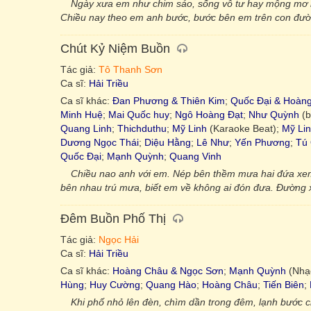
Ngày xưa em như chim sáo, sống vô tư hay mộng mơ n
Chiều nay theo em anh bước, bước bên em trên con đườn
Chút Kỷ Niệm Buồn
Tác giả:
Tô Thanh Sơn
Ca sĩ:
Hải Triều
Ca sĩ khác:
Đan Phương & Thiên Kim
;
Quốc Đại & Hoàn
Minh Huệ
;
Mai Quốc huy
;
Ngô Hoàng Đạt
;
Như Quỳnh
(b
Quang Linh
;
Thichduthu
;
Mỹ Linh
(Karaoke Beat);
Mỹ Li
Dương Ngọc Thái
;
Diệu Hằng
;
Lê Như
;
Yến Phương
;
Tú
Quốc Đại
;
Mạnh Quỳnh
;
Quang Vinh
Chiều nao anh với em. Nép bên thềm mưa hai đứa xem
bên nhau trú mưa, biết em về không ai đón đưa. Đường xa
Đêm Buồn Phố Thị
Tác giả:
Ngọc Hải
Ca sĩ:
Hải Triều
Ca sĩ khác:
Hoàng Châu & Ngọc Sơn
;
Mạnh Quỳnh
(Nhạc
Hùng
;
Huy Cường
;
Quang Hào
;
Hoàng Châu
;
Tiến Biên
;
Khi phố nhỏ lên đèn, chìm dần trong đêm, lạnh bước c