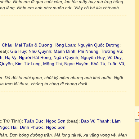
hiều. Nhìn em đi qua cuối xóm, làn tóc mây bay má ửng hồng.
g làng. Nhìn em anh như muốn nói: "Này cô bé kia chờ anh.
g Châu
;
Mai Tuấn & Dương Hồng Loan
;
Nguyễn Quốc Dương
;
eat);
Gia Huy
;
Như Quỳnh
;
Mạnh Đình
;
Phi Nhung
;
Trường Vũ
;
nh
;
Hạ Vy
;
Người Hát Rong
;
Ngân Quỳnh
;
Nguyên Huy
;
Vũ Duy
;
 Quyên
;
Kim Tử Long
;
Mộng Thi
;
Ngọc Huyền
;
Khả Tú
;
Tuấn Vũ
;
. Dù đôi ta mới quen, chút kỷ niệm nhưng anh khó quên. Ngồi
 trơn lối thưa, chúng ta cùng đi chung dưới.
 Trữ Tình);
Tuấn Đức
;
Ngọc Sơn
(beat);
Đào Vũ Thanh
;
Lâm
Ngọc Hải
;
Đình Phước
;
Ngọc Sơn
hân. Đơn bóng đường trần. Mà lòng tái tê, xa vắng vọng về. Men