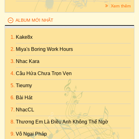
Xem thêm
ALBUM MỚI NHẤT
Kake8x
Miya's Boring Work Hours
Nhac Kara
Câu Hứa Chưa Trọn Vẹn
Tieumy
Bài Hát
NhạcCL
Thương Em Là Điều Anh Không Thể Ngờ
Vô Ngại Pháp