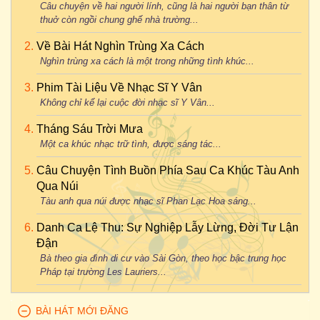
Câu chuyện về hai người lính, cũng là hai người bạn thân từ
thuở còn ngồi chung ghế nhà trường...
Về Bài Hát Nghìn Trùng Xa Cách
Nghìn trùng xa cách là một trong những tình khúc...
Phim Tài Liệu Về Nhạc Sĩ Y Vân
Không chỉ kể lại cuộc đời nhạc sĩ Y Vân...
Tháng Sáu Trời Mưa
Một ca khúc nhạc trữ tình, được sáng tác...
Câu Chuyện Tình Buồn Phía Sau Ca Khúc Tàu Anh
Qua Núi
Tàu anh qua núi được nhạc sĩ Phan Lạc Hoa sáng...
Danh Ca Lệ Thu: Sự Nghiệp Lẫy Lừng, Đời Tư Lận
Đận
Bà theo gia đình di cư vào Sài Gòn, theo học bậc trung học
Pháp tại trường Les Lauriers...
BÀI HÁT MỚI ĐĂNG