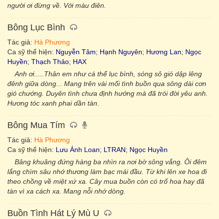
người ơi đừng về. Với màu điên.
Bông Lục Bình
Tác giả:
Hà Phương
Ca sỹ thể hiện:
Nguyễn Tâm
;
Hạnh Nguyên
;
Hương Lan
;
Ngọc
Huyền
;
Thạch Thảo
;
HAX
Anh ơi.....Thân em như cá thể lục bình, sóng sô gió dập lêng
đênh giữa dòng... Mang trên vài mối tình buồn qua sông dài cơn
gió chướng. Duyên tình chưa định hướng mà đã trói đời yêu anh.
Hương tóc xanh phai dần tàn.
Bông Mua Tím
Tác giả:
Hà Phương
Ca sỹ thể hiện:
Lưu Ánh Loan
;
LTRAN
;
Ngọc Huyền
Bâng khuâng đứng hàng ba nhìn ra nơi bờ sông vắng. Ôi đêm
lắng chìm sâu nhớ thương làm bạc mái đầu. Từ khi lên xe hoa đi
theo chồng về miệt xứ xa. Cây mua buồn còn có trổ hoa hay đã
tàn vì xa cách xa. Mang nỗi nhớ dòng.
Buồn Tình Hát Lý Mù U