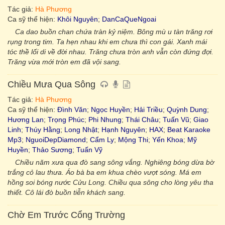
Tác giả:
Hà Phương
Ca sỹ thể hiện:
Khôi Nguyên
;
DanCaQueNgoai
Ca dao buồn chan chứa tràn kỷ niệm. Bông mù u tàn trăng rơi
rụng trong tim. Ta hẹn nhau khi em chưa thì con gái. Xanh mái
tóc thề lối di về đời nhau. Trăng chưa tròn anh vẫn còn đứng đợi.
Trăng vừa mới tròn em đã vội sang.
Chiều Mưa Qua Sông
Tác giả:
Hà Phương
Ca sỹ thể hiện:
Đình Văn
;
Ngọc Huyền
;
Hải Triều
;
Quỳnh Dung
;
Hương Lan
;
Trọng Phúc
;
Phi Nhung
;
Thái Châu
;
Tuấn Vũ
;
Giao
Linh
;
Thúy Hằng
;
Long Nhật
;
Hạnh Nguyên
;
HAX
;
Beat Karaoke
Mp3
;
NguoiDepDiamond
;
Cẩm Ly
;
Mộng Thi
;
Yến Khoa
;
Mỹ
Huyền
;
Thảo Sương
;
Tuấn Vỹ
Chiều năm xưa qua đò sang sông vắng. Nghiêng bóng dừa bờ
trắng cỏ lau thưa. Áo bà ba em khua chèo vượt sóng. Má em
hồng soi bóng nước Cửu Long. Chiều qua sông cho lòng yêu tha
thiết. Cô lái đò buồn tiễn khách sang.
Chờ Em Trước Cổng Trường