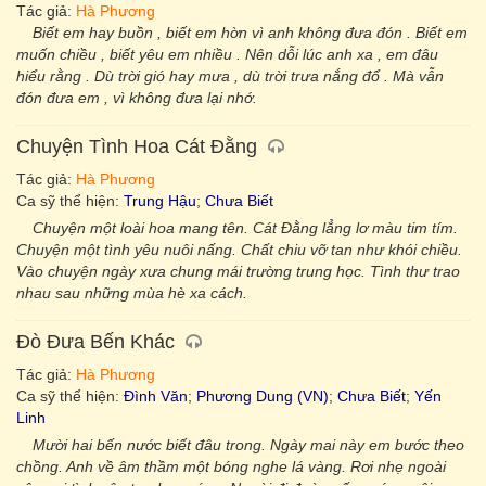
Tác giả:
Hà Phương
Biết em hay buồn , biết em hờn vì anh không đưa đón . Biết em
muốn chiều , biết yêu em nhiều . Nên dỗi lúc anh xa , em đâu
hiểu rằng . Dù trời gió hay mưa , dù trời trưa nắng đổ . Mà vẫn
đón đưa em , vì không đưa lại nhớ.
Chuyện Tình Hoa Cát Đằng
Tác giả:
Hà Phương
Ca sỹ thể hiện:
Trung Hậu
;
Chưa Biết
Chuyện một loài hoa mang tên. Cát Đằng lẳng lơ màu tim tím.
Chuyện một tình yêu nuôi nấng. Chất chiu vỡ tan như khói chiều.
Vào chuyện ngày xưa chung mái trường trung học. Tình thư trao
nhau sau những mùa hè xa cách.
Đò Đưa Bến Khác
Tác giả:
Hà Phương
Ca sỹ thể hiện:
Đình Văn
;
Phương Dung (VN)
;
Chưa Biết
;
Yến
Linh
Mười hai bến nước biết đâu trong. Ngày mai này em bước theo
chồng. Anh về âm thầm một bóng nghe lá vàng. Rơi nhẹ ngoài