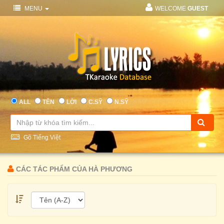
MENU
WELCOME
GUEST
ALL
TÊN
LỜI
C.SỸ
N.SỸ
Gõ Tiếng Việt
CÁC TÁC PHẨM CỦA HÀ PHƯƠNG