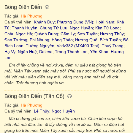
Bông Điên Điển
Tác giả:
Hà Phương
Ca sỹ thể hiện:
Khánh Duy
;
Phương Dung (VN)
;
Hoài Nam
;
Khả
Tú
;
Thanh Huyền
;
Chung Tử Lưu
;
Ngọc Huyền
;
Kim Tử Long
;
Châu Ngọc Hà
;
Quỳnh Dung
;
Cẩm Ly
;
Sơn Tuyền
;
Hương Thủy
;
Đan Trường
;
Phi Nhung
;
Hồng Thảo
;
Hương Quê
;
Bích Tuyền
;
Đỗ
Bích Loan
;
Tường Nguyên
;
Vcdz382 (MX400 Test)
;
Thuỳ Trang
;
Hạ Vy
;
Ngân Huệ
;
Dalena
;
Trang Thanh Lan
;
Yến Khoa
;
Hương
Lan
Em đi lấy chồng về nơi xứ xa, đêm ru điệu hát giọng hò trên
môi. Miền Tây xanh sắc mây trời. Phù sa nước nổi người ơi đừng
về! Với màu điên điển say mê. Vàng trong ánh mắt vỗ về gót
chân. Trót thương tình nghĩa vợ.
Bông Điên Điển (Tân Cổ)
Tác giả:
Hà Phương
Ca sỹ thể hiện:
Lệ Thủy
;
Ngọc Huyền
Má ơi đừng gả con xa, chim kêu vượn hú. Chim kêu vượn hú
biết nhà má đâu. Em đi lấy chồng về nơi xứ xa. Đêm ru điệu hát
giọng hò trên môi. Miền Tây xanh sắc mây trời. Phù sa nước nổi