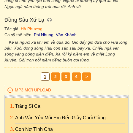
sông ơi tình yêu tựa hoa sóng. Người đi đường ấy quá xa xôi.
Ngọc ngà năm tháng trót qua rồi. Anh về.
Đồng Sâu Xứ Lạ
Tác giả:
Hà Phương
Ca sỹ thể hiện:
Phi Nhung
;
Vân Khánh
Kẻ lạ người xa khi em về qua đó. Gió đẩy gió đưa cho vừa lòng
bậu. Xuôi dòng sông Hậu con sáo sậu bay xa. Chiếu ngả ven
sông vàng bông điên điển. Xa rồi kỷ niệm em về miệt Long
Xuyên. Gói trọn nỗi niềm tiếng buồn gọi từng.
1
2
3
4
>
MP3 MỚI UPLOAD
Tráng Sĩ Ca
Anh Vẫn Yêu Mỗi Em Đến Giây Cuối Cùng
Con Nợ Tình Cha