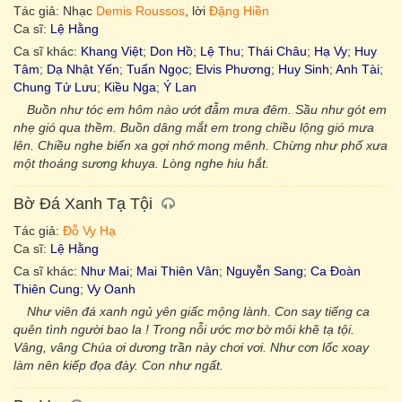
Tác giả: Nhạc
Demis Roussos
, lời
Đặng Hiền
Ca sĩ:
Lệ Hằng
Ca sĩ khác:
Khang Việt
;
Don Hồ
;
Lệ Thu
;
Thái Châu
;
Hạ Vy
;
Huy
Tâm
;
Dạ Nhật Yến
;
Tuấn Ngọc
;
Elvis Phương
;
Huy Sinh
;
Anh Tài
;
Chung Tử Lưu
;
Kiều Nga
;
Ý Lan
Buồn như tóc em hôm nào ướt đẫm mưa đêm. Sầu như gót em
nhẹ gió qua thềm. Buồn dâng mắt em trong chiều lộng gió mưa
lên. Chiều nghe biển xa gợi nhớ mong mênh. Chừng như phố xưa
một thoáng sương khuya. Lòng nghe hiu hắt.
Bờ Đá Xanh Tạ Tội
Tác giả:
Đỗ Vy Hạ
Ca sĩ:
Lệ Hằng
Ca sĩ khác:
Như Mai
;
Mai Thiên Vân
;
Nguyễn Sang
;
Ca Đoàn
Thiên Cung
;
Vy Oanh
Như viên đá xanh ngủ yên giấc mộng lành. Con say tiếng ca
quên tình người bao la ! Trong nỗi ước mơ bờ môi khẽ tạ tội.
Vâng, vâng Chúa ơi dương trần này chơi vơi. Như cơn lốc xoay
làm nên kiếp đọa đày. Con như ngất.