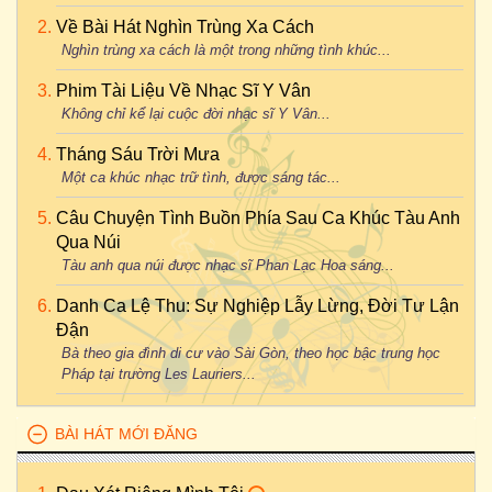
Về Bài Hát Nghìn Trùng Xa Cách
Nghìn trùng xa cách là một trong những tình khúc...
Phim Tài Liệu Về Nhạc Sĩ Y Vân
Không chỉ kể lại cuộc đời nhạc sĩ Y Vân...
Tháng Sáu Trời Mưa
Một ca khúc nhạc trữ tình, được sáng tác...
Câu Chuyện Tình Buồn Phía Sau Ca Khúc Tàu Anh
Qua Núi
Tàu anh qua núi được nhạc sĩ Phan Lạc Hoa sáng...
Danh Ca Lệ Thu: Sự Nghiệp Lẫy Lừng, Đời Tư Lận
Đận
Bà theo gia đình di cư vào Sài Gòn, theo học bậc trung học
Pháp tại trường Les Lauriers...
BÀI HÁT MỚI ĐĂNG