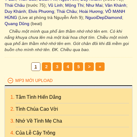
Thái Châu
(trước 75);
Vũ Linh
;
Mộng Thi
;
Như Mai
;
Vân Khánh
;
Duy Khánh
;
Elvis Phương
;
Thái Châu
;
Hoài Hương
;
VÕ MẠNH
HÙNG
(Live at phòng trà Nguyễn Ánh 9);
NguoiDepDiamond
;
Quang Dũng
(beat)
Chiều một mình qua phố âm thầm nhớ nhớ tên em. Có khi
nắng khuya chưa lên mà một loài hoa chợt tím. Chiều một mình
qua phố âm thầm nhớ nhớ tên em. Gót chân đôi khi đã mềm gọi
buồn cho mình nhớ tên. ĐK. Chiều qua bao.
1
2
3
4
5
>
»
MP3 MỚI UPLOAD
Tâm Tình Hiến Dâng
Tình Chúa Cao Vời
Nhớ Về Tình Mẹ Cha
Của Lễ Cậy Trông