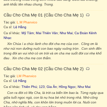
anh khắc tên nhau chung. Trong.
Cầu Cho Cha Mẹ 01 (Cầu Cho Cha Mẹ 1)
Tác giả:
L.M Phanxico
Ca sĩ:
Lệ Hằng
Ca sĩ khác:
Mỹ Tâm
;
Mai Thiên Vân
;
Như Mai
;
Ca Đoàn Kênh
Nhạc
Xin Chúa í a chúc lành cho đời cha mẹ của con . Công ơn là
như núi non dưỡng nuôi con bao ngày vuông tròn . Con sinh đến
trong đời an vui nhờ có ơn trời và ơn cha mẹ suốt đời coi nhẹ khổ
đau . Xin cho cha mẹ con thắm.
Cầu Cho Cha Mẹ 02 (Cầu Cho Cha Mẹ 2)
Tác giả:
LM Phanxico
Ca sĩ:
Lệ Hằng
Ca sĩ khác:
Thiên Phú
;
123
;
Gia Ân
;
Hồng Ngọc
;
Như Mai
Con ra đời có Mẹ Cha, là trời ca biển lớn bao la. Từng ngày qua
giữa tuổi ngọc ngà, con là nụ hoa bé nhỏ trong nhà. Nhờ công
Cha, nhờ nghĩa Mẹ, con khôn lớn trong muôn lời ca. Nuôi con