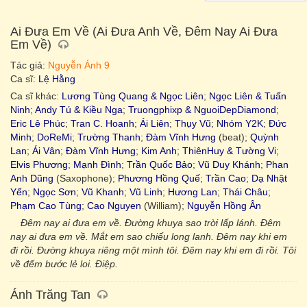
Ai Đưa Em Về (Ai Đưa Anh Về, Đêm Nay Ai Đưa
Em Về)
Tác giả:
Nguyễn Ánh 9
Ca sĩ:
Lệ Hằng
Ca sĩ khác:
Lương Tùng Quang & Ngọc Liên
;
Ngọc Liên & Tuấn
Ninh
;
Andy Tú & Kiều Nga
;
Truongphixp & NguoiDepDiamond
;
Eric Lê Phúc
;
Tran C. Hoanh
;
Ái Liên
;
Thụy Vũ
;
Nhóm Y2K
;
Đức
Minh
;
DoReMi
;
Trường Thanh
;
Đàm Vĩnh Hưng
(beat);
Quỳnh
Lan
;
Ái Vân
;
Đàm Vĩnh Hưng
;
Kim Anh
;
ThiênHuy & Tường Vi
;
Elvis Phương
;
Mạnh Đình
;
Trần Quốc Bảo
;
Vũ Duy Khánh
;
Phan
Anh Dũng
(Saxophone);
Phương Hồng Quế
;
Trần Cao
;
Dạ Nhật
Yến
;
Ngọc Sơn
;
Vũ Khanh
;
Vũ Linh
;
Hương Lan
;
Thái Châu
;
Phạm Cao Tùng
;
Cao Nguyen
(William);
Nguyễn Hồng Ân
Đêm nay ai đưa em về. Đường khuya sao trời lấp lánh. Đêm
nay ai đưa em về. Mắt em sao chiếu long lanh. Đêm nay khi em
đi rồi. Đường khuya riêng một mình tôi. Đêm nay khi em đi rồi. Tôi
về đếm bước lẻ loi. Điệp.
Ánh Trăng Tan