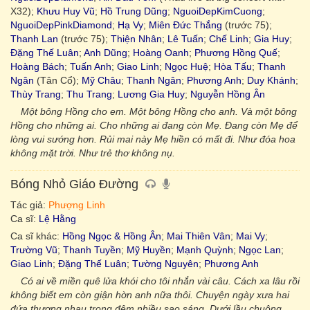
X32);
Khưu Huy Vũ
;
Hồ Trung Dũng
;
NguoiDepKimCuong
;
NguoiDepPinkDiamond
;
Hạ Vy
;
Miên Đức Thắng
(trước 75);
Thanh Lan
(trước 75);
Thiện Nhân
;
Lê Tuấn
;
Chế Linh
;
Gia Huy
;
Đặng Thế Luân
;
Anh Dũng
;
Hoàng Oanh
;
Phương Hồng Quế
;
Hoàng Bách
;
Tuấn Anh
;
Giao Linh
;
Ngọc Huệ
;
Hòa Tấu
;
Thanh
Ngân
(Tân Cổ);
Mỹ Châu
;
Thanh Ngân
;
Phương Anh
;
Duy Khánh
;
Thùy Trang
;
Thu Trang
;
Lương Gia Huy
;
Nguyễn Hồng Ân
Một bông Hồng cho em. Một bông Hồng cho anh. Và một bông
Hồng cho những ai. Cho những ai đang còn Mẹ. Đang còn Mẹ để
lòng vui sướng hơn. Rủi mai này Mẹ hiền có mất đi. Như đóa hoa
không mặt trời. Như trẻ thơ không nụ.
Bóng Nhỏ Giáo Đường
Tác giả:
Phượng Linh
Ca sĩ:
Lệ Hằng
Ca sĩ khác:
Hồng Ngọc & Hồng Ân
;
Mai Thiên Vân
;
Mai Vy
;
Trường Vũ
;
Thanh Tuyền
;
Mỹ Huyền
;
Mạnh Quỳnh
;
Ngọc Lan
;
Giao Linh
;
Đặng Thế Luân
;
Tường Nguyên
;
Phương Anh
Có ai về miền quê lửa khói cho tôi nhắn vài câu. Cách xa lâu rồi
không biết em còn giận hờn anh nữa thôi. Chuyện ngày xưa hai
đứa thương nhau trong đêm nhiều sao sáng. Dưới lầu chuông,