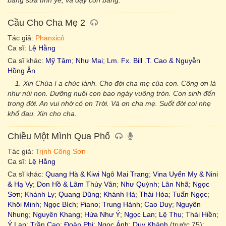
bằng sữa tình yê, và dạy con bằng.
Cầu Cho Cha Mẹ 2
Tác giả:
Phanxicô
Ca sĩ:
Lệ Hằng
Ca sĩ khác:
Mỹ Tâm
;
Như Mai
;
Lm. Fx. Bill .T. Cao & Nguyễn
Hồng Ân
1. Xin Chúa í a chúc lành. Cho đời cha mẹ của con. Công ơn là
như núi non. Dưỡng nuôi con bao ngày vuông tròn. Con sinh đến
trong đời. An vui nhờ có ơn Trời. Và ơn cha mẹ. Suốt đời coi nhẹ
khổ đau. Xin cho cha.
Chiều Một Mình Qua Phố
Tác giả:
Trịnh Công Sơn
Ca sĩ:
Lệ Hằng
Ca sĩ khác:
Quang Hà & Kiwi Ngô Mai Trang
;
Vina Uyển My & Nini
& Hạ Vy
;
Don Hồ & Lâm Thúy Vân
;
Như Quỳnh
;
Lân Nhã
;
Ngọc
Sơn
;
Khánh Ly
;
Quang Dũng
;
Khánh Hà
;
Thái Hòa
;
Tuấn Ngọc
;
Khôi Minh
;
Ngọc Bích
;
Piano
;
Trung Hành
;
Cao Duy
;
Nguyên
Nhung
;
Nguyên Khang
;
Hứa Như Ý
;
Ngọc Lan
;
Lệ Thu
;
Thái Hiền
;
Ý Lan
;
Trần Cao
;
Đoàn Phi
;
Ngọc Ánh
;
Duy Khánh
(trước 75);