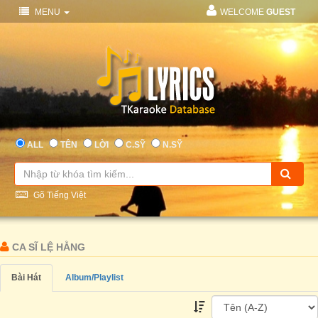
MENU
WELCOME
GUEST
ALL
TÊN
LỜI
C.SỸ
N.SỸ
Gõ Tiếng Việt
CA SĨ LỆ HẰNG
Bài Hát
Album/Playlist