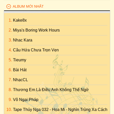
ALBUM MỚI NHẤT
Kake8x
Miya's Boring Work Hours
Nhac Kara
Câu Hứa Chưa Trọn Vẹn
Tieumy
Bài Hát
NhạcCL
Thương Em Là Điều Anh Không Thể Ngờ
Vô Ngại Pháp
Tape Thúy Nga 032 - Họa Mi - Nghìn Trùng Xa Cách