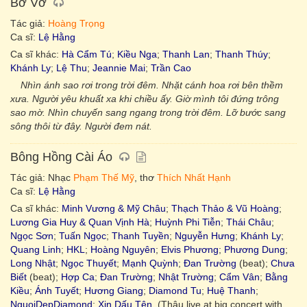
Bơ Vơ
Tác giả:
Hoàng Trọng
Ca sĩ:
Lệ Hằng
Ca sĩ khác:
Hà Cẩm Tú
;
Kiều Nga
;
Thanh Lan
;
Thanh Thúy
;
Khánh Ly
;
Lệ Thu
;
Jeannie Mai
;
Trần Cao
Nhìn ánh sao rơi trong trời đêm. Nhặt cánh hoa rơi bên thềm
xưa. Người yêu khuất xa khi chiều ấy. Giờ mình tôi đứng trông
sao mờ. Nhìn chuyến sang ngang trong trời đêm. Lỡ bước sang
sông thôi từ đây. Người đem nát.
Bông Hồng Cài Áo
Tác giả: Nhạc
Phạm Thế Mỹ
, thơ
Thích Nhất Hạnh
Ca sĩ:
Lệ Hằng
Ca sĩ khác:
Minh Vương & Mỹ Châu
;
Thạch Thảo & Vũ Hoàng
;
Lương Gia Huy & Quan Vịnh Hà
;
Huỳnh Phi Tiễn
;
Thái Châu
;
Ngọc Sơn
;
Tuấn Ngọc
;
Thanh Tuyền
;
Nguyễn Hưng
;
Khánh Ly
;
Quang Linh
;
HKL
;
Hoàng Nguyên
;
Elvis Phương
;
Phương Dung
;
Long Nhật
;
Ngọc Thuyết
;
Mạnh Quỳnh
;
Đan Trường
(beat);
Chưa
Biết
(beat);
Hợp Ca
;
Đan Trường
;
Nhật Trường
;
Cẩm Vân
;
Bằng
Kiều
;
Ánh Tuyết
;
Hương Giang
;
Diamond Tu
;
Huệ Thanh
;
NguoiDepDiamond
;
Xin Dấu Tên.
(Thâu live at big concert with