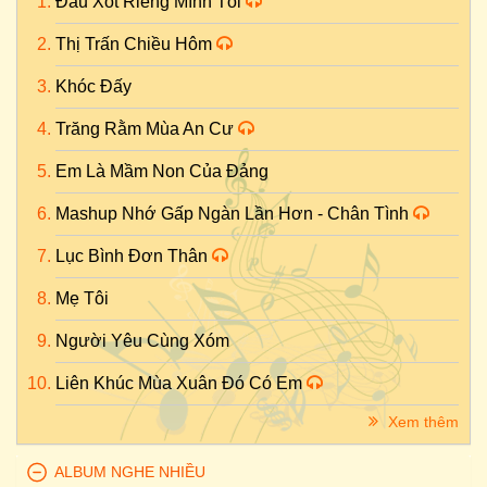
Đau Xót Riêng Mình Tôi
Thị Trấn Chiều Hôm
Khóc Đấy
Trăng Rằm Mùa An Cư
Em Là Mầm Non Của Đảng
Mashup Nhớ Gấp Ngàn Lần Hơn - Chân Tình
Lục Bình Đơn Thân
Mẹ Tôi
Người Yêu Cùng Xóm
Liên Khúc Mùa Xuân Đó Có Em
Xem thêm
ALBUM NGHE NHIỀU