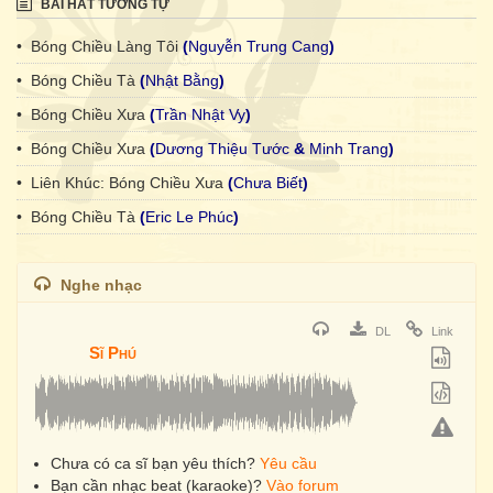
BÀI HÁT TƯƠNG TỰ
• Bóng Chiều Làng Tôi
(
Nguyễn Trung Cang
)
• Bóng Chiều Tà
(
Nhật Bằng
)
• Bóng Chiều Xưa
(
Trần Nhật Vy
)
• Bóng Chiều Xưa
(
Dương Thiệu Tước
&
Minh Trang
)
• Liên Khúc: Bóng Chiều Xưa
(
Chưa Biết
)
• Bóng Chiều Tà
(
Eric Le Phúc
)
Nghe nhạc
DL
Link
Sĩ Phú
Chưa có ca sĩ bạn yêu thích?
Yêu cầu
Bạn cần nhạc beat (karaoke)?
Vào forum