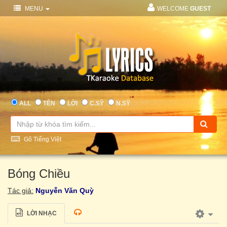
MENU
WELCOME
GUEST
ALL
TÊN
LỜI
C.SỸ
N.SỸ
Gõ Tiếng Việt
Bóng Chiều
Tác giả:
Nguyễn Văn Quỳ
LỜI NHẠC