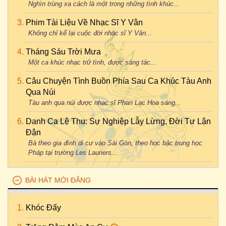
Nghìn trùng xa cách là một trong những tình khúc...
Phim Tài Liệu Về Nhạc Sĩ Y Vân
Không chỉ kể lại cuộc đời nhạc sĩ Y Vân...
Tháng Sáu Trời Mưa
Một ca khúc nhạc trữ tình, được sáng tác...
Câu Chuyện Tình Buồn Phía Sau Ca Khúc Tàu Anh
Qua Núi
Tàu anh qua núi được nhạc sĩ Phan Lạc Hoa sáng...
Danh Ca Lệ Thu: Sự Nghiệp Lẫy Lừng, Đời Tư Lận
Đận
Bà theo gia đình di cư vào Sài Gòn, theo học bậc trung học
Pháp tại trường Les Lauriers...
BÀI HÁT MỚI ĐĂNG
Khóc Đấy