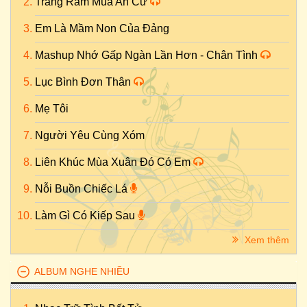
Trăng Rằm Mùa An Cư
Em Là Mầm Non Của Đảng
Mashup Nhớ Gấp Ngàn Lần Hơn - Chân Tình
Lục Bình Đơn Thân
Mẹ Tôi
Người Yêu Cùng Xóm
Liên Khúc Mùa Xuân Đó Có Em
Nỗi Buồn Chiếc Lá
Làm Gì Có Kiếp Sau
Xem thêm
ALBUM NGHE NHIỀU