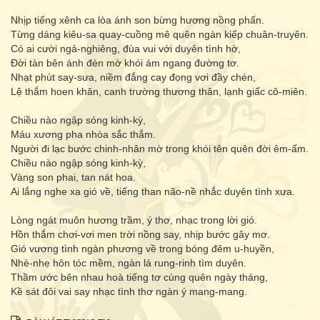
Nhịp tiếng xênh ca lòa ánh son bừng hương nồng phấn.
Từng dáng kiêu-sa quay-cuồng mê quên ngàn kiếp chuân-truyên.
Có ai cười ngả-nghiêng, đùa vui với duyên tình hờ,
Đời tàn bên ánh đèn mờ khói ám ngang đường tơ.
Nhạt phút say-sưa, niềm đắng cay đọng vơi đầy chén,
Lệ thắm hoen khăn, canh trường thương thân, lạnh giấc cô-miên.
Chiều nào ngập sóng kinh-kỳ,
Máu xương pha nhòa sắc thắm.
Người đi lạc bước chinh-nhân mờ trong khói tên quên đời êm-ấm.
Chiều nào ngập sóng kinh-kỳ,
Vàng son phai, tan nát hoa.
Ai lắng nghe xa gió về, tiếng than não-nề nhắc duyên tình xưa.
Lòng ngát muôn hương trầm, ý thơ, nhạc trong lời gió.
Hồn thắm chơi-vơi men trời nồng say, nhịp bước gây mơ.
Gió vương tình ngàn phương về trong bóng đêm u-huyền,
Nhè-nhẹ hôn tóc mềm, ngàn lá rung-rinh tìm duyên.
Thầm ước bên nhau hoà tiếng tơ cùng quên ngày tháng,
Kề sát đôi vai say nhạc tình thơ ngàn ý mang-mang.