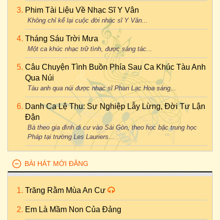
Phim Tài Liệu Về Nhạc Sĩ Y Vân
Không chỉ kể lại cuộc đời nhạc sĩ Y Vân...
Tháng Sáu Trời Mưa
Một ca khúc nhạc trữ tình, được sáng tác...
Câu Chuyện Tình Buồn Phía Sau Ca Khúc Tàu Anh
Qua Núi
Tàu anh qua núi được nhạc sĩ Phan Lạc Hoa sáng...
Danh Ca Lệ Thu: Sự Nghiệp Lẫy Lừng, Đời Tư Lận
Đận
Bà theo gia đình di cư vào Sài Gòn, theo học bậc trung học
Pháp tại trường Les Lauriers...
BÀI HÁT MỚI ĐĂNG
Trăng Rằm Mùa An Cư
Em Là Mầm Non Của Đảng