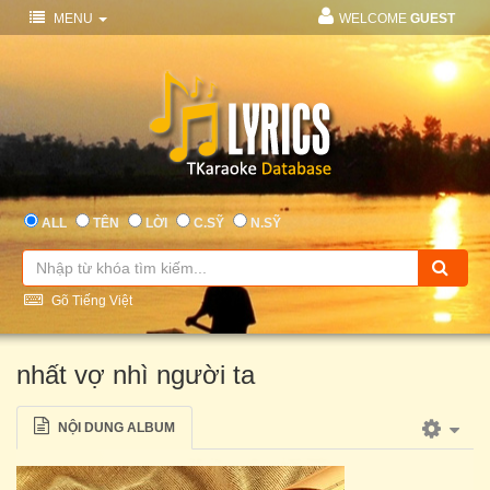
MENU
WELCOME
GUEST
ALL
TÊN
LỜI
C.SỸ
N.SỸ
Gõ Tiếng Việt
nhất vợ nhì người ta
NỘI DUNG ALBUM