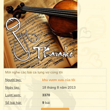
Mời nghe các bài ca tụng vợ cùng tôi
Người tạo:
khu vươn xưa của tôi
Ngày tạo:
18 tháng 8 năm 2013
Lượt xem:
3370
Số bài hát:
9
bài