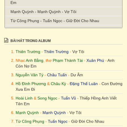
Em
Mạnh Quỳnh - Mạnh Quỳnh - Vợ Tôi
Từ Công Phụng - Tuấn Ngọc - Giữ Đời Cho Nhau
Diệu Hương - Don Hồ & Thanh Hà - Vì Đó Là Em
Nhạc Anh Bằng, thơ Phạm Thành Tài - Hợp Ca - Anh Còn
BÀI HÁT TRONG ALBUM
Yêu Em
Thiên Trường
-
Thiên Trường
-
Vợ Tôi
Nhạc
Anh Bằng
, thơ
Phạm Thành Tài
-
Xuân Phú
-
Anh
Còn Nợ Em
Nguyễn Văn Tý
-
Châu Tuấn
-
Dư Âm
Hồ Đình Phương
&
Châu Kỳ
-
Đặng Thế Luân
-
Con Đường
Xưa Em Đi
Hoài Linh
&
Song Ngọc
-
Tuấn Vũ
-
Thiếp Hồng Anh Viết
Tên Em
Mạnh Quỳnh
-
Mạnh Quỳnh
-
Vợ Tôi
Từ Công Phụng
-
Tuấn Ngọc
-
Giữ Đời Cho Nhau