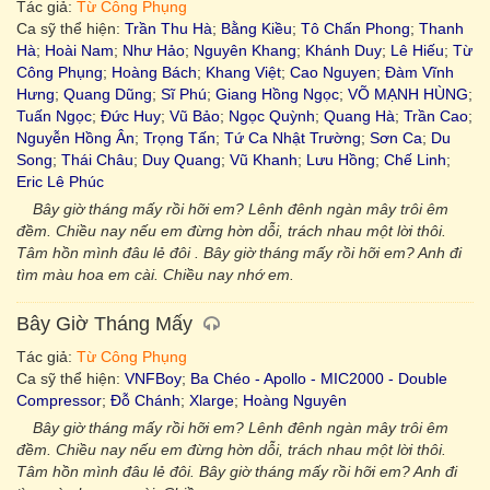
Tác giả:
Từ Công Phụng
Ca sỹ thể hiện:
Trần Thu Hà
;
Bằng Kiều
;
Tô Chấn Phong
;
Thanh
Hà
;
Hoài Nam
;
Như Hảo
;
Nguyên Khang
;
Khánh Duy
;
Lê Hiếu
;
Từ
Công Phụng
;
Hoàng Bách
;
Khang Việt
;
Cao Nguyen
;
Đàm Vĩnh
Hưng
;
Quang Dũng
;
Sĩ Phú
;
Giang Hồng Ngọc
;
VÕ MẠNH HÙNG
;
Tuấn Ngọc
;
Đức Huy
;
Vũ Bảo
;
Ngọc Quỳnh
;
Quang Hà
;
Trần Cao
;
Nguyễn Hồng Ân
;
Trọng Tấn
;
Tứ Ca Nhật Trường
;
Sơn Ca
;
Du
Song
;
Thái Châu
;
Duy Quang
;
Vũ Khanh
;
Lưu Hồng
;
Chế Linh
;
Eric Lê Phúc
Bây giờ tháng mấy rồi hỡi em? Lênh đênh ngàn mây trôi êm
đềm. Chiều nay nếu em đừng hờn dỗi, trách nhau một lời thôi.
Tâm hồn mình đâu lẻ đôi . Bây giờ tháng mấy rồi hỡi em? Anh đi
tìm màu hoa em cài. Chiều nay nhớ em.
Bây Giờ Tháng Mấy
Tác giả:
Từ Công Phụng
Ca sỹ thể hiện:
VNFBoy
;
Ba Chéo - Apollo - MIC2000 - Double
Compressor
;
Đỗ Chánh
;
Xlarge
;
Hoàng Nguyên
Bây giờ tháng mấy rồi hỡi em? Lênh đênh ngàn mây trôi êm
đềm. Chiều nay nếu em đừng hờn dỗi, trách nhau một lời thôi.
Tâm hồn mình đâu lẻ đôi. Bây giờ tháng mấy rồi hỡi em? Anh đi