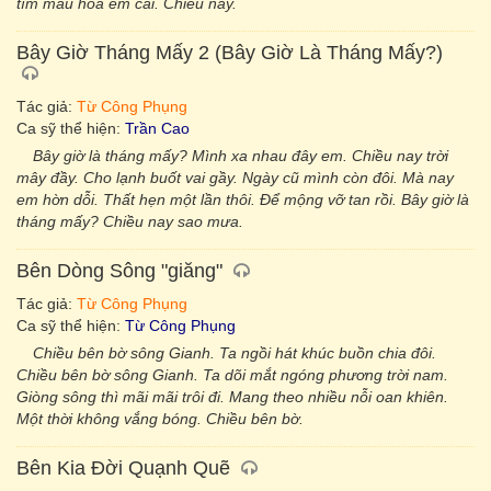
tìm màu hoa em cài. Chiều nay.
Bây Giờ Tháng Mấy 2 (Bây Giờ Là Tháng Mấy?)
Tác giả:
Từ Công Phụng
Ca sỹ thể hiện:
Trần Cao
Bây giờ là tháng mấy? Mình xa nhau đây em. Chiều nay trời
mây đầy. Cho lạnh buốt vai gầy. Ngày cũ mình còn đôi. Mà nay
em hờn dỗi. Thất hẹn một lần thôi. Để mộng vỡ tan rồi. Bây giờ là
tháng mấy? Chiều nay sao mưa.
Bên Dòng Sông "giăng"
Tác giả:
Từ Công Phụng
Ca sỹ thể hiện:
Từ Công Phụng
Chiều bên bờ sông Gianh. Ta ngồi hát khúc buồn chia đôi.
Chiều bên bờ sông Gianh. Ta dõi mắt ngóng phương trời nam.
Giòng sông thì mãi mãi trôi đi. Mang theo nhiều nỗi oan khiên.
Một thời không vắng bóng. Chiều bên bờ.
Bên Kia Đời Quạnh Quẽ