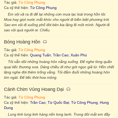
Tác giả:
Từ Công Phụng
Ca sỹ thể hiện:
Từ Công Phụng
Em vội vã ra đi để lại những cơn mưa lạc loài trong hồn tôi.
Mưa hay giọt nước mắt khóc cho người đi biền biệt phương trời.
Sao em vội đi xuống phố đời bên kia lặng lẽ một mình. Người đi
sao vội quá người ơi. Chiếu.
Bóng Hoàng Hôn
Tác giả:
Từ Công Phụng
Ca sỹ thể hiện:
Quang Tuấn
;
Trần Cao
;
Xuân Phú
Tôi vẫn dõi những hoàng hôn nắng xuống. Để nghe lòng quằn
quại tiếc thương xưa. Dáng chiều đi như gót ngọc giã từ. Hồn chết
lặng nghe đời thêm trống vắng. Tôi đắm đuối những hoàng hôn
tím ngát. Để tiếc thời hoa mộng.
Cánh Chim Vùng Hoang Dại
Tác giả:
Từ Công Phụng
Ca sỹ thể hiện:
Trần Cao
;
Từ Quốc Đại
;
Từ Công Phụng
;
Hung
Dung
Lung linh lung linh hàng nến long lanh. Trong đôi mắt em đầy