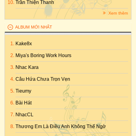
Trần Thiện Thanh
Xem thêm
ALBUM MỚI NHẤT
Kake8x
Miya's Boring Work Hours
Nhac Kara
Câu Hứa Chưa Trọn Vẹn
Tieumy
Bài Hát
NhạcCL
Thương Em Là Điều Anh Không Thể Ngờ