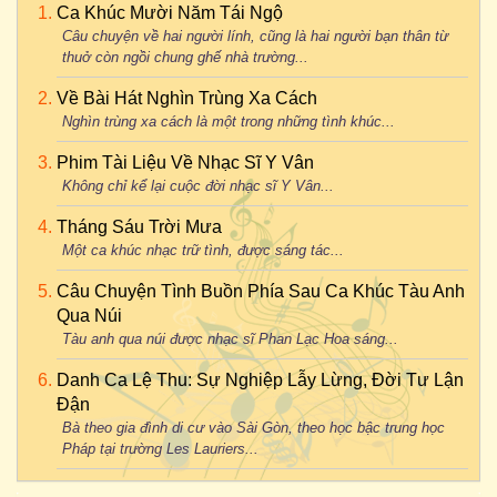
Ca Khúc Mười Năm Tái Ngộ
Câu chuyện về hai người lính, cũng là hai người bạn thân từ
thuở còn ngồi chung ghế nhà trường...
Về Bài Hát Nghìn Trùng Xa Cách
Nghìn trùng xa cách là một trong những tình khúc...
Phim Tài Liệu Về Nhạc Sĩ Y Vân
Không chỉ kể lại cuộc đời nhạc sĩ Y Vân...
Tháng Sáu Trời Mưa
Một ca khúc nhạc trữ tình, được sáng tác...
Câu Chuyện Tình Buồn Phía Sau Ca Khúc Tàu Anh
Qua Núi
Tàu anh qua núi được nhạc sĩ Phan Lạc Hoa sáng...
Danh Ca Lệ Thu: Sự Nghiệp Lẫy Lừng, Đời Tư Lận
Đận
Bà theo gia đình di cư vào Sài Gòn, theo học bậc trung học
Pháp tại trường Les Lauriers...