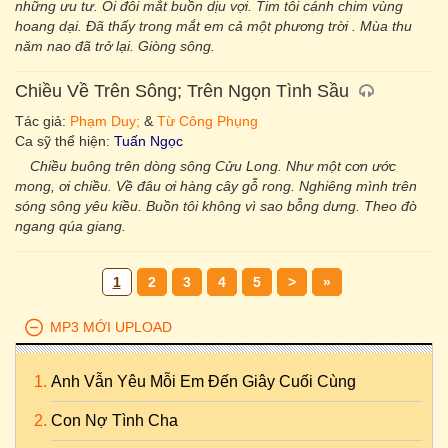
những ưu tư. Ôi đôi mắt buồn dịu vợi. Tim tôi cánh chim vùng
hoang dại. Đã thấy trong mắt em cả một phương trời . Mùa thu
năm nao đã trở lại. Giòng sông.
Chiều Về Trên Sông; Trên Ngọn Tình Sầu
Tác giả:
Phạm Duy;
&
Từ Công Phụng
Ca sỹ thể hiện:
Tuấn Ngọc
Chiều buông trên dòng sông Cửu Long. Như một cơn ước
mong, ơi chiều. Về đâu ơi hàng cây gỗ rong. Nghiêng mình trên
sóng sông yêu kiều. Buồn tôi không vì sao bỗng dưng. Theo đò
ngang qúa giang.
1
2
3
4
5
>
»
MP3 MỚI UPLOAD
Anh Vẫn Yêu Mỗi Em Đến Giây Cuối Cùng
Con Nợ Tình Cha