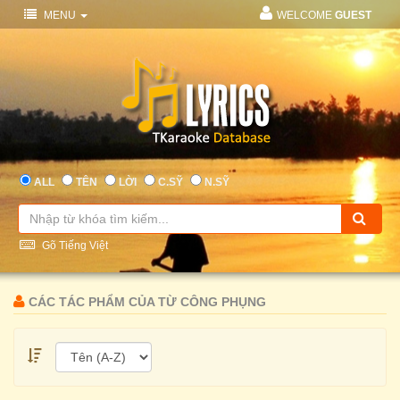
MENU
WELCOME
GUEST
ALL
TÊN
LỜI
C.SỸ
N.SỸ
Gõ Tiếng Việt
CÁC TÁC PHẨM CỦA TỪ CÔNG PHỤNG