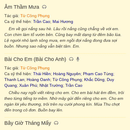
Âm Thầm Mưa
Tác giả:
Từ Công Phụng
Ca sỹ thể hiện:
Trần Cao
;
Mai Hương
Em về gọi nắng sau hè. Lâu rồi nắng cũng chẳng về với em.
Con chim làm tổ vườn bên. Cũng bay mất dạng từ đêm bão lùa.
Lệ người nhỏ lạnh sông mưa, em ngồi đợi nắng đong đưa sợi
buồn. Nhưng sao nắng vẫn biệt tăm. Em.
Bài Cho Em (Bài Cho Anh)
Tác giả:
Từ Công Phụng
Ca sỹ thể hiện:
Thái Hiền
;
Hoàng Nguyên
;
Phạm Cao Tùng
;
Thanh Lan
;
Hoàng Oanh
;
Từ Công Phụng
;
Khắc Dũng
;
Duy
Quang
;
Xuân Phú
;
Nhật Trường
;
Trần Cao
Chiều nay ngồi viết riêng cho em. Cho em bài hát êm đềm, trôi
theo từng tiếng tơ mềm. Nhờ mây gửi đến riêng cho em. Cho em
ngàn lời yêu thương, trôi trên nụ cười phong kín. Mùa Thu chợt
đến trong cô đơn. Buồn bay lên.
Bây Giờ Tháng Mấy