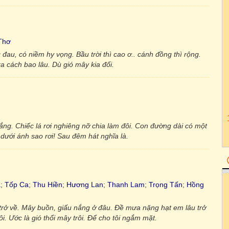
Thơ
 đau, có niềm hy vọng. Bầu trời thì cao ơ.. cánh đồng thì rộng.
xa cách bao lâu. Dù gió mây kia đổi.
ng. Chiếc lá rơi nghiêng nỡ chia làm đôi. Con đường dài có một
ề dưới ánh sao rơi! Sau đêm hát nghĩa là.
a
;
Tốp Ca
;
Thu Hiền
;
Hương Lan
;
Thanh Lam
;
Trọng Tấn
;
Hồng
rở về. Mây buồn, giấu nắng ở đâu. Đề mưa nặng hạt em lâu trở
. Ước là gió thổi mây trôi. Để cho tôi ngắm mặt.