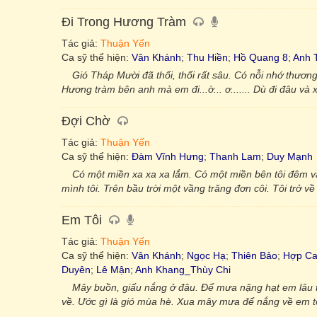
Đi Trong Hương Tràm
Tác giả:
Thuận Yến
Ca sỹ thể hiện:
Vân Khánh
;
Thu Hiền
;
Hồ Quang 8
;
Anh 
Gió Tháp Mười đã thổi, thổi rất sâu. Có nỗi nhớ thương
Hương tràm bên anh mà em đi...ờ... ơ....... Dù đi đâu và 
Đợi Chờ
Tác giả:
Thuận Yến
Ca sỹ thể hiện:
Đàm Vĩnh Hưng
;
Thanh Lam
;
Duy Mạnh
Có một miền xa xa xa lắm. Có một miền bên tôi đêm vắ
mình tôi. Trên bầu trời một vầng trăng đơn côi. Tôi trở v
Em Tôi
Tác giả:
Thuận Yến
Ca sỹ thể hiện:
Vân Khánh
;
Ngọc Hạ
;
Thiên Bảo
;
Hợp C
Duyên
;
Lê Mận
;
Anh Khang_Thùy Chi
Mây buồn, giấu nắng ở đâu. Để mưa nặng hạt em lâu t
về. Ước gì là gió mùa hè. Xua mây mưa để nắng về em tôi