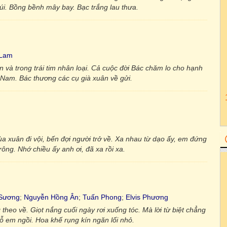
núi. Bồng bềnh mây bay. Bạc trắng lau thưa.
 Lam
ân và trong trái tim nhân loại. Cả cuộc đời Bác chăm lo cho hạnh
 Nam. Bác thương các cụ già xuân về gửi.
 xuân đi vội, bến đợi người trở về. Xa nhau từ dạo ấy, em đứng
rông. Nhớ chiều ấy anh ơi, đã xa rồi xa.
Sương
;
Nguyễn Hồng Ân
;
Tuấn Phong
;
Elvis Phương
theo về. Giọt nắng cuối ngày rơi xuống tóc. Mà lời từ biệt chẳng
hỗ em ngồi. Hoa khế rụng kín ngăn lối nhỏ.