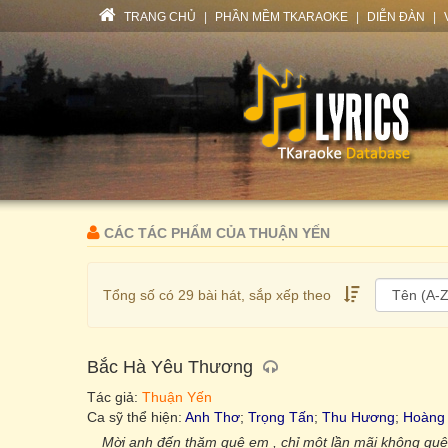
TRANG CHỦ
|
PHẦN MỀM TKARAOKE
|
DIỄN ĐÀN
|
CÁC TÁC PHẨM CỦA THUẬN YẾN
Tổng số có 29 bài hát, sắp xếp theo
Bắc Hà Yêu Thương
Tác giả:
Thuận Yến
Ca sỹ thể hiện:
Anh Thơ
;
Trọng Tấn
;
Thu Hương
;
Hoàng
Mời anh đến thăm quê em , chỉ một lần mãi không quê