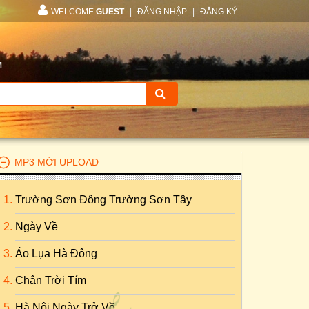
WELCOME
GUEST
|
ĐĂNG NHẬP
|
ĐĂNG KÝ
M
MP3 MỚI UPLOAD
Trường Sơn Đông Trường Sơn Tây
Ngày Về
Áo Lụa Hà Đông
Chân Trời Tím
Hà Nội Ngày Trở Về