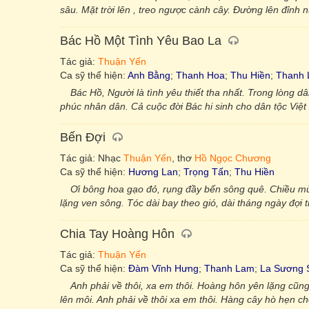
sâu. Mặt trời lên , treo ngược cành cây. Đường lên đỉnh 
Bác Hồ Một Tình Yêu Bao La
Tác giả:
Thuận Yến
Ca sỹ thể hiện:
Anh Bằng
;
Thanh Hoa
;
Thu Hiền
;
Thanh
Bác Hồ, Người là tình yêu thiết tha nhất. Trong lòng d
phúc nhân dân. Cả cuộc đời Bác hi sinh cho dân tộc Việt
Bến Đợi
Tác giả: Nhạc
Thuận Yến
, thơ
Hồ Ngọc Chương
Ca sỹ thể hiện:
Hương Lan
;
Trọng Tấn
;
Thu Hiền
Ơi bông hoa gạo đỏ, rụng đầy bến sông quê. Chiều mùa
lặng ven sông. Tóc dài bay theo gió, dài tháng ngày đợi t
Chia Tay Hoàng Hôn
Tác giả:
Thuận Yến
Ca sỹ thể hiện:
Đàm Vĩnh Hưng
;
Thanh Lam
;
La Sương 
Anh phải về thôi, xa em thôi. Hoàng hôn yên lặng cũng 
lên môi. Anh phải về thôi xa em thôi. Hàng cây hò hẹn c