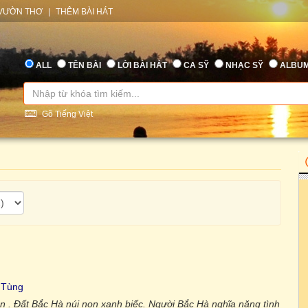
VƯỜN THƠ
|
THÊM BÀI HÁT
ALL
TÊN BÀI
LỜI BÀI HÁT
CA SỸ
NHẠC SỸ
ALBU
Gõ Tiếng Việt
 Tùng
n . Đất Bắc Hà núi non xanh biếc. Người Bắc Hà nghĩa nặng tình