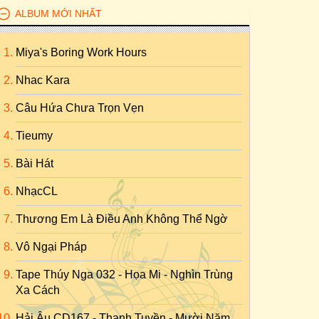
ALBUM MỚI NHẤT
Miya's Boring Work Hours
Nhac Kara
Câu Hứa Chưa Trọn Vẹn
Tieumy
Bài Hát
NhạcCL
Thương Em Là Điều Anh Không Thể Ngờ
Vô Ngại Pháp
Tape Thúy Nga 032 - Họa Mi - Nghìn Trùng
Xa Cách
Hải Âu CD167 - Thanh Tuyền - Mười Năm