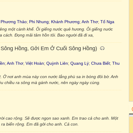
 Phương Thảo
;
Phi Nhung
;
Khánh Phương
;
Anh Thơ
;
Tố Nga
hiêng một cành khế. Ôi giếng nước quê hương. Ôi giếng nước
 cách. Đọng mãi tâm hồn tôi. Bao người đã đi xa,
 Sông Hồng, Gởi Em Ở Cuối Sông Hồng)
iền
;
Anh Thơ
;
Việt Hoàn
;
Quỳnh Liên
;
Quang Lý
;
Chưa Biết
;
Thu
. Ở nơi anh mùa này con nước lắng phù sa in bóng đôi bờ. Anh
ều chiều ra sông mà gánh nước, nên ngày ngày cùng.
 trời cao rộng. Sẽ được ngọn sao xanh. Em trao cả cho anh. Một
ra biển rộng. Em đã gởi cho anh. Cả con.