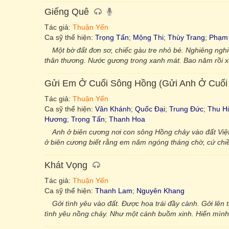
Giếng Quê
Tác giả:
Thuận Yến
Ca sỹ thể hiện:
Trọng Tấn
;
Mộng Thi
;
Thùy Trang
;
Phạm
Một bờ đất đơn sơ, chiếc gàu tre nhỏ bé. Nghiêng ng
thân thương. Nước gương trong xanh mát. Bao năm rồi xa
Gửi Em Ở Cuối Sông Hồng (Gửi Anh Ở Cuối
Tác giả:
Thuận Yến
Ca sỹ thể hiện:
Vân Khánh
;
Quốc Đại
;
Trung Đức
;
Thu H
Hương
;
Trọng Tấn
;
Thanh Hoa
Anh ở biên cương nơi con sông Hồng chảy vào đất Việt
ở biên cương biết rằng em năm ngóng tháng chờ, cứ chi
Khát Vọng
Tác giả:
Thuận Yến
Ca sỹ thể hiện:
Thanh Lam
;
Nguyên Khang
Gởi tình yêu vào đất. Được hoa trái đầy cành. Gởi lên
tình yêu nồng cháy. Như một cánh buồm xinh. Hiến mình 