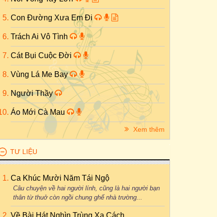
Con Đường Xưa Em Đi
Trách Ai Vô Tình
Cát Bụi Cuộc Đời
Vùng Lá Me Bay
Người Thầy
Áo Mới Cà Mau
Xem thêm
TƯ LIỆU
Ca Khúc Mười Năm Tái Ngộ
Câu chuyện về hai người lính, cũng là hai người bạn
thân từ thuở còn ngồi chung ghế nhà trường...
Về Bài Hát Nghìn Trùng Xa Cách