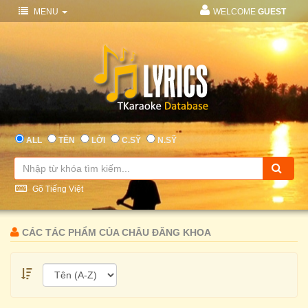
MENU
WELCOME
GUEST
ALL
TÊN
LỜI
C.SỸ
N.SỸ
Gõ Tiếng Việt
CÁC TÁC PHẨM CỦA CHÂU ĐĂNG KHOA