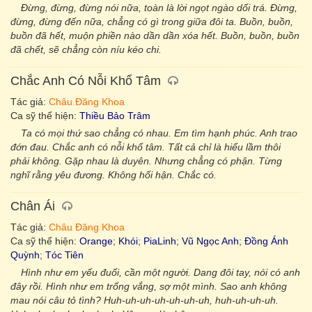
Đừng, đừng, đừng nói nữa, toàn là lời ngọt ngào dối trá. Đừng,
đừng, đừng đến nữa, chẳng có gì trong giữa đôi ta. Buồn, buồn,
buồn đã hết, muộn phiền nào dần dần xóa hết. Buồn, buồn, buồn
đã chết, sẽ chẳng còn níu kéo chi.
Chắc Anh Có Nỗi Khổ Tâm
Tác giả:
Châu Đăng Khoa
Ca sỹ thể hiện:
Thiều Bảo Trâm
Ta có mọi thứ sao chẳng có nhau. Em tìm hạnh phúc. Anh trao
đớn đau. Chắc anh có nỗi khổ tâm. Tất cả chỉ là hiểu lầm thôi
phải không. Gặp nhau là duyên. Nhưng chẳng có phận. Từng
nghĩ rằng yêu đương. Không hối hận. Chắc có.
Chân Ái
Tác giả:
Châu Đăng Khoa
Ca sỹ thể hiện:
Orange
;
Khói
;
PiaLinh
;
Vũ Ngọc Anh
;
Đồng Ánh
Quỳnh
;
Tóc Tiên
Hình như em yếu đuối, cần một người. Dang đôi tay, nói có anh
đây rồi. Hình như em trống vắng, sợ một mình. Sao anh không
mau nói câu tỏ tình? Huh-uh-uh-uh-uh-uh-uh, huh-uh-uh-uh.