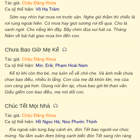
Tác giả:
Châu Đăng Khoa
Ca sỹ thể hiện:
Võ Hạ Trâm
Sớm nay nhìn hạt mưa rơi trước sân. Nghe gió thầm thì chiếc lá
rơi rụng ngoài hiên. Có mưa hay giọt sương rơi tối qua. Cho lá
xanh ngời. Cho nắng lên đầy. Bầy chim đùa vui hát ca. Tháng
Năm về bài hát giao mùa tìm đến con.
Chưa Bao Giờ Mẹ Kể
Tác giả:
Châu Đăng Khoa
Ca sỹ thể hiện:
Min
;
Erik
;
Phạm Hoài Nam
Kể từ khi còn thơ bé, mẹ luôn vỗ về chở che. Và ánh mắt chứa
chan bao điều, nhiều lo lắng. Con của mẹ đã khôn lớn, mẹ của
con càng già hơn. Giọng nói ấm áp, chưa bao giờ lời than vãn.
Giấu giếm con bao điều, mẹ nói dối con.
Chúc Tết Mọi Nhà
Tác giả:
Châu Đăng Khoa
Ca sỹ thể hiện:
Hồ Ngọc Hà
;
Noo Phước Thịnh
Kìa ngoài sân tung bay cánh én, đón Tết bao người vui chúc
mừng. Nụ tầm xuân đơm bông xanh biếc đón Tết sang rộn ràng