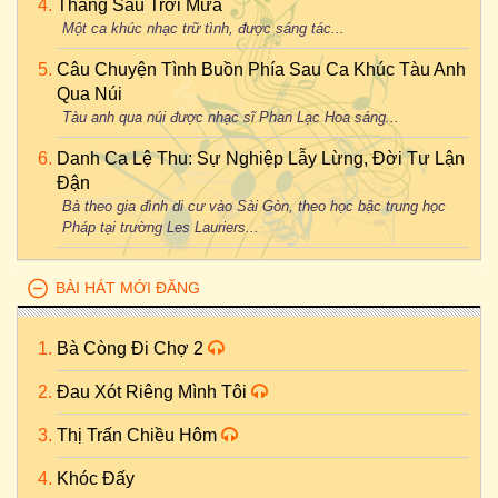
Tháng Sáu Trời Mưa
Một ca khúc nhạc trữ tình, được sáng tác...
Câu Chuyện Tình Buồn Phía Sau Ca Khúc Tàu Anh
Qua Núi
Tàu anh qua núi được nhạc sĩ Phan Lạc Hoa sáng...
Danh Ca Lệ Thu: Sự Nghiệp Lẫy Lừng, Đời Tư Lận
Đận
Bà theo gia đình di cư vào Sài Gòn, theo học bậc trung học
Pháp tại trường Les Lauriers...
BÀI HÁT MỚI ĐĂNG
Bà Còng Đi Chợ 2
Đau Xót Riêng Mình Tôi
Thị Trấn Chiều Hôm
Khóc Đấy