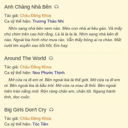
Anh Chàng Nhà Bên
Tác giả:
Châu Đăng Khoa
Ca sỹ thể hiện:
Trương Thảo Nhi
Nhìn sang nhà bên xem nào. Mèo con nhà ai kêu gào. Và mấy
chú chim trên cao hót rằng. Là lá la la là. Nhìn sang nhà bên đi
nào. Ngoài kia hình như mưa rào. Vẫn thấy bóng ai ra chào. Mắt
cười tim xuyến xao bồi hồi. Em hay.
Around The World
Tác giả:
Châu Đăng Khoa
Ca sỹ thể hiện:
Noo Phước Thịnh
Mở cửa ra đi em ơi. Bên ngoài kia là thế giới. Mở cửa ra đi em
ơi. Bên ngoài kia là bầu trời. Mở cửa ra mau đi thôi. Bên ngoài
hiên tràn nắng mới. Rộn ràng chân em, chân tôi. Ngang hành
tinh, dọc cuộc.
Big Girls Don't Cry
Tác giả:
Châu Đăng Khoa
Ca sỹ thể hiện:
Tóc Tiên