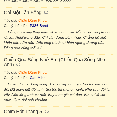
Huh-uh-uh-uh-uh-uh-uh. Yêu em là chân.
Chỉ Một Lần Sống
Tác giả:
Châu Đăng Khoa
Ca sỹ thể hiện:
P336 Band
Bỗng hôm nay thấy mình khác hôm qua. Nỗi buồn cũng trôi đi
rất xa. Nghĩ trong đầu: Chỉ cần đứng bên nhau. Chẳng hề khó
khăn nào nữa đâu. Dặn lòng mình cứ hiên ngang đương đầu.
Đằng nào cũng thế vui.
Chiều Qua Sông Nhớ Em (Chiều Qua Sông Nhớ
Anh)
Tác giả:
Châu Đăng Khoa
Ca sỹ thể hiện:
Cao Minh
Chiều đi qua dòng sông. Tóc ai bay lộng gió. Sợi tóc nào còn
đó. Đã giam giữ đời anh. Sợi tóc thì mong manh. Như tình đôi ta
vậy. Nên lòng anh cứ mãi. Bay theo gió cợt đùa. Em chỉ là cơn
mưa. Qua đời anh khoảnh.
Chim Hót Tháng 5