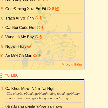
Con Đường Xưa Em Đi
Trách Ai Vô Tình
Cát Bụi Cuộc Đời
Vùng Lá Me Bay
Người Thầy
Áo Mới Cà Mau
Xem thêm
TƯ LIỆU
Ca Khúc Mười Năm Tái Ngộ
Câu chuyện về hai người lính, cũng là hai người bạn
thân từ thuở còn ngồi chung ghế nhà trường...
Về Bài Hát Nghìn Trùng Xa Cách