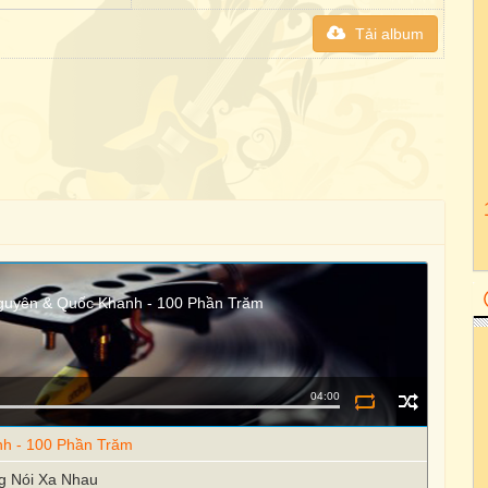
Tải album
guyên & Quốc Khanh - 100 Phần Trăm
04:00
nh - 100 Phần Trăm
g Nói Xa Nhau