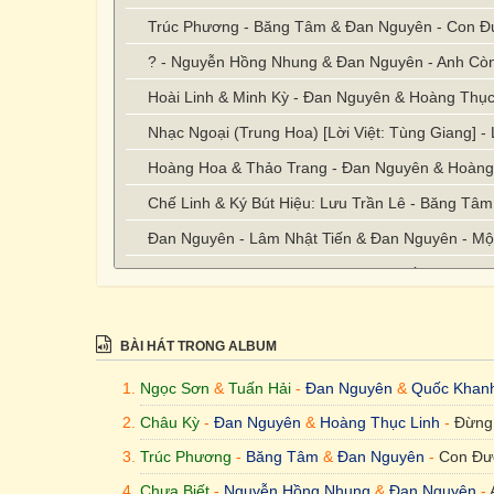
Trúc Phương - Băng Tâm & Đan Nguyên - Con 
? - Nguyễn Hồng Nhung & Đan Nguyên - Anh Cò
Hoài Linh & Minh Kỳ - Đan Nguyên & Hoàng Thục
Nhạc Ngoại (Trung Hoa) [Lời Việt: Tùng Giang] 
Hoàng Hoa & Thảo Trang - Đan Nguyên & Hoàng
Chế Linh & Ký Bút Hiệu: Lưu Trần Lê - Băng Tâ
Đan Nguyên - Lâm Nhật Tiến & Đan Nguyên - M
Y Vũ & Giao Tiên - Đan Nguyên & Quốc Khanh - 
BÀI HÁT TRONG ALBUM
Ngọc Sơn
&
Tuấn Hải
-
Đan Nguyên
&
Quốc Khan
Châu Kỳ
-
Đan Nguyên
&
Hoàng Thục Linh
-
Đừng
Trúc Phương
-
Băng Tâm
&
Đan Nguyên
-
Con Đư
Chưa Biết
-
Nguyễn Hồng Nhung
&
Đan Nguyên
-