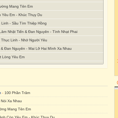
Đường Mang Tên Em
n Yêu Em - Khúc Thụy Du
 Linh - Sầu Tím Thiệp Hồng
- Lâm Nhật Tiến & Đan Nguyên - Tình Nhạt Phai
 Thục Linh - Nhớ Người Yêu
m & Đan Nguyên - Mai Lỡ Hai Mình Xa Nhau
ột Lòng Yêu Em
Say
h
-
100 Phần Trăm
 Nói Xa Nhau
ờng Mang Tên Em
Anh Còn Yêu Em - Khúc Thụy Du