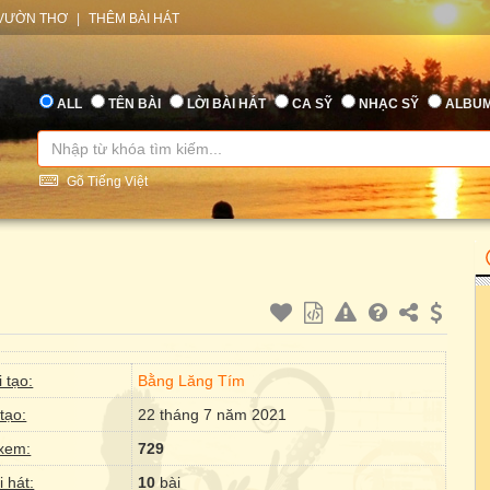
VƯỜN THƠ
|
THÊM BÀI HÁT
ALL
TÊN BÀI
LỜI BÀI HÁT
CA SỸ
NHẠC SỸ
ALBU
Gõ Tiếng Việt
 tạo:
Bằng Lăng Tím
tạo:
22 tháng 7 năm 2021
xem:
729
i hát:
10
bài