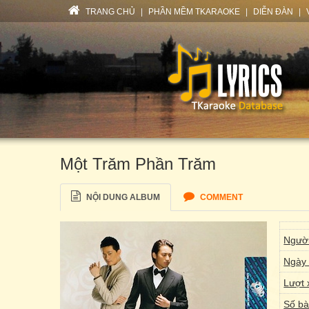
TRANG CHỦ
|
PHẦN MỀM TKARAOKE
|
DIỄN ĐÀN
|
Một Trăm Phần Trăm
NỘI DUNG ALBUM
COMMENT
Người
Ngày 
Lượt 
Số bà