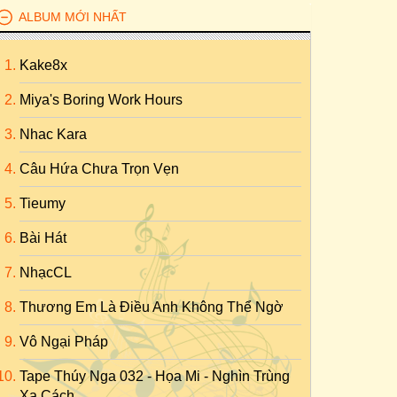
ALBUM MỚI NHẤT
Kake8x
Miya's Boring Work Hours
Nhac Kara
Câu Hứa Chưa Trọn Vẹn
Tieumy
Bài Hát
NhạcCL
Thương Em Là Điều Anh Không Thể Ngờ
Vô Ngại Pháp
Tape Thúy Nga 032 - Họa Mi - Nghìn Trùng
Xa Cách