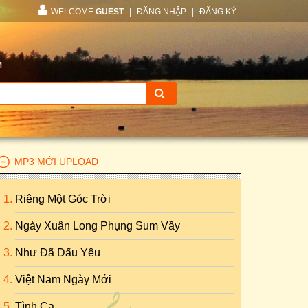
WELCOME
GUEST
|
ĐĂNG NHẬP
|
ĐĂNG KÝ
M
MP3 MỚI UPLOAD
Riêng Một Góc Trời
Ngày Xuân Long Phụng Sum Vầy
Như Đã Dấu Yêu
Việt Nam Ngày Mới
Tình Ca