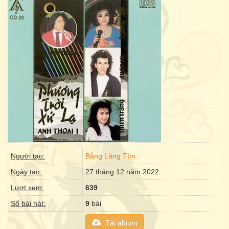
Người tạo:
Bằng Lăng Tím
Ngày tạo:
27 tháng 12 năm 2022
Lượt xem:
639
Số bài hát:
9
bài
Tải album