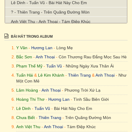
Lê Dinh - Tuấn Vũ - Bài Hát Này Cho Em
? - Thiên Trang - Trên Quãng Đường Mòn
Anh Việt Thu - Anh Thoại - Tám Điệp Khúc
BÀI HÁT TRONG ALBUM
Y Vân
-
Hương Lan
-
Lòng Mẹ
Bắc Sơn
-
Anh Thoại
-
Còn Thương Rau Đắng Mọc Sau Hè
Phạm Thế Mỹ
-
Tuấn Vũ
-
Những Ngày Xưa Thân Ái
Tuấn Hải
&
Lê Kim Khánh
-
Thiên Trang
&
Anh Thoại
-
Như
Một Cơn Mê
Lâm Hoàng
-
Anh Thoại
-
Phương Trời Xứ Lạ
Hoàng Thi Thơ
-
Hương Lan
-
Tình Sầu Biên Giới
Lê Dinh
-
Tuấn Vũ
-
Bài Hát Này Cho Em
Chưa Biết
-
Thiên Trang
-
Trên Quãng Đường Mòn
Anh Việt Thu
-
Anh Thoại
-
Tám Điệp Khúc