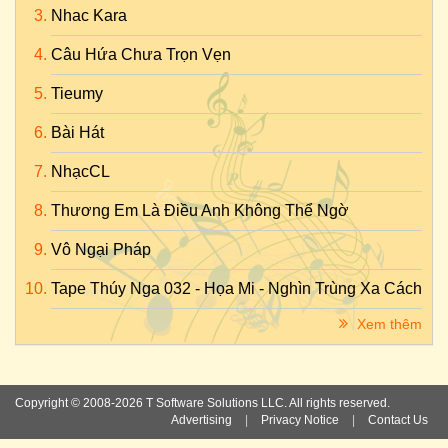
Nhac Kara
Câu Hứa Chưa Trọn Vẹn
Tieumy
Bài Hát
NhạcCL
Thương Em Là Điều Anh Không Thể Ngờ
Vô Ngại Pháp
Tape Thúy Nga 032 - Họa Mi - Nghìn Trùng Xa Cách
Xem thêm
Copyright © 2008-2026 T Software Solutions LLC. All rights reserved.
Advertising
|
Privacy Notice
|
Contact Us