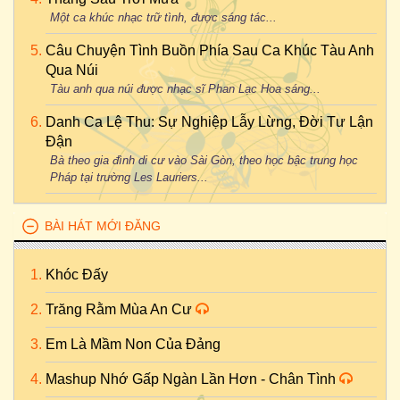
Một ca khúc nhạc trữ tình, được sáng tác...
Câu Chuyện Tình Buồn Phía Sau Ca Khúc Tàu Anh
Qua Núi
Tàu anh qua núi được nhạc sĩ Phan Lạc Hoa sáng...
Danh Ca Lệ Thu: Sự Nghiệp Lẫy Lừng, Đời Tư Lận
Đận
Bà theo gia đình di cư vào Sài Gòn, theo học bậc trung học
Pháp tại trường Les Lauriers...
BÀI HÁT MỚI ĐĂNG
Khóc Đấy
Trăng Rằm Mùa An Cư
Em Là Mầm Non Của Đảng
Mashup Nhớ Gấp Ngàn Lần Hơn - Chân Tình