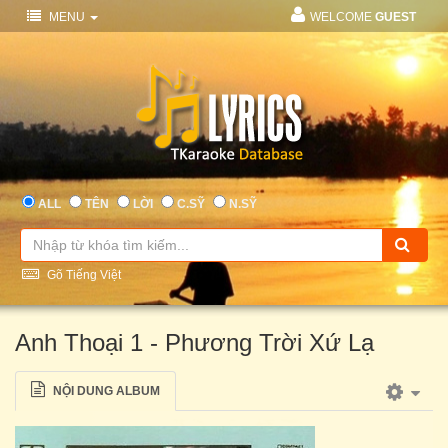
MENU
WELCOME
GUEST
ALL
TÊN
LỜI
C.SỸ
N.SỸ
Gõ Tiếng Việt
Anh Thoại 1 - Phương Trời Xứ Lạ
NỘI DUNG ALBUM