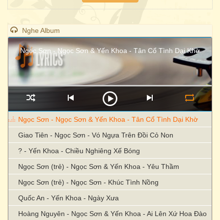
Nghe Album
Ngọc Sơn - Ngọc Sơn & Yến Khoa - Tân Cổ Tình Dại Khờ
Ngọc Sơn - Ngọc Sơn & Yến Khoa - Tân Cổ Tình Dại Khờ
Giao Tiên - Ngọc Sơn - Vó Ngựa Trên Đồi Cỏ Non
? - Yến Khoa - Chiều Nghiêng Xế Bóng
Ngọc Sơn (trẻ) - Ngọc Sơn & Yến Khoa - Yêu Thầm
Ngọc Sơn (trẻ) - Ngọc Sơn - Khúc Tình Nồng
Quốc An - Yến Khoa - Ngày Xưa
Hoàng Nguyên - Ngọc Sơn & Yến Khoa - Ai Lên Xứ Hoa Đào