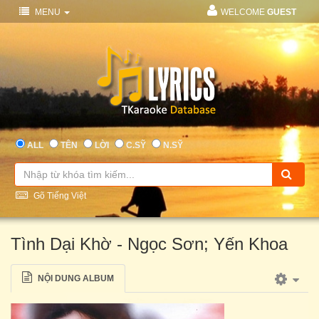
MENU
WELCOME
GUEST
ALL
TÊN
LỜI
C.SỸ
N.SỸ
Gõ Tiếng Việt
Tình Dại Khờ - Ngọc Sơn; Yến Khoa
NỘI DUNG ALBUM