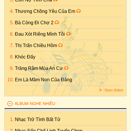
Thương Chồng Yêu Của Em
Bà Còng Đi Chợ 2
Đau Xót Riêng Mình Tôi
Thị Trấn Chiều Hôm
Khóc Đấy
Trăng Rằm Mùa An Cư
Em Là Mầm Non Của Đảng
Xem thêm
ALBUM NGHE NHIỀU
Nhạc Trữ Tình Bất Tử
Nhạc Sến Chế Linh Tuyển Chọn