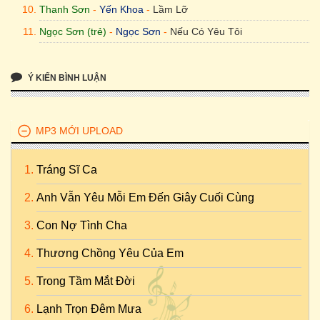
Thanh Sơn
-
Yến Khoa
-
Lầm Lỡ
Ngọc Sơn (trẻ)
-
Ngọc Sơn
-
Nếu Có Yêu Tôi
Ý KIẾN BÌNH LUẬN
MP3 MỚI UPLOAD
Tráng Sĩ Ca
Anh Vẫn Yêu Mỗi Em Đến Giây Cuối Cùng
Con Nợ Tình Cha
Thương Chồng Yêu Của Em
Trong Tầm Mắt Đời
Lạnh Trọn Đêm Mưa