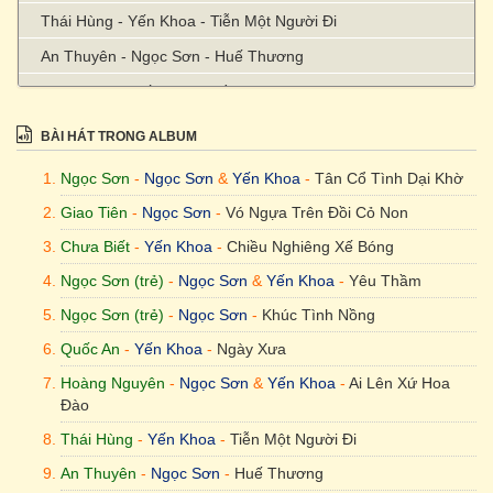
Thái Hùng - Yến Khoa - Tiễn Một Người Đi
An Thuyên - Ngọc Sơn - Huế Thương
Thanh Sơn - Yến Khoa - Lầm Lỡ
Ngọc Sơn (trẻ) - Ngọc Sơn - Nếu Có Yêu Tôi
BÀI HÁT TRONG ALBUM
Ngọc Sơn
-
Ngọc Sơn
&
Yến Khoa
-
Tân Cổ Tình Dại Khờ
Giao Tiên
-
Ngọc Sơn
-
Vó Ngựa Trên Đồi Cỏ Non
Chưa Biết
-
Yến Khoa
-
Chiều Nghiêng Xế Bóng
Ngọc Sơn (trẻ)
-
Ngọc Sơn
&
Yến Khoa
-
Yêu Thầm
Ngọc Sơn (trẻ)
-
Ngọc Sơn
-
Khúc Tình Nồng
Quốc An
-
Yến Khoa
-
Ngày Xưa
Hoàng Nguyên
-
Ngọc Sơn
&
Yến Khoa
-
Ai Lên Xứ Hoa
Đào
Thái Hùng
-
Yến Khoa
-
Tiễn Một Người Đi
An Thuyên
-
Ngọc Sơn
-
Huế Thương