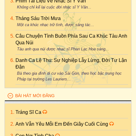
Phim Tài Liệu Về Nhạc Sĩ Y Vân
Không chỉ kể lại cuộc đời nhạc sĩ Y Vân...
Tháng Sáu Trời Mưa
Một ca khúc nhạc trữ tình, được sáng tác...
Câu Chuyện Tình Buồn Phía Sau Ca Khúc Tàu Anh
Qua Núi
Tàu anh qua núi được nhạc sĩ Phan Lạc Hoa sáng...
Danh Ca Lệ Thu: Sự Nghiệp Lẫy Lừng, Đời Tư Lận
Đận
Bà theo gia đình di cư vào Sài Gòn, theo học bậc trung học
Pháp tại trường Les Lauriers...
BÀI HÁT MỚI ĐĂNG
Tráng Sĩ Ca
Anh Vẫn Yêu Mỗi Em Đến Giây Cuối Cùng
Con Nợ Tình Cha