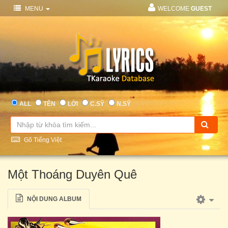
MENU
WELCOME
GUEST
ALL
TÊN
LỜI
C.SỸ
N.SỸ
Gõ Tiếng Việt
Một Thoáng Duyên Quê
NỘI DUNG ALBUM