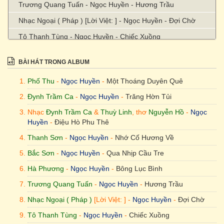
Trương Quang Tuấn - Ngọc Huyền - Hương Trầu
Nhạc Ngoại ( Pháp ) [Lời Việt: ] - Ngọc Huyền - Đợi Chờ
Tô Thanh Tùng - Ngọc Huyền - Chiếc Xuồng
Thanh Sơn - Ngọc Huyền - Bạc Liêu Hoài Cổ
BÀI HÁT TRONG ALBUM
Hà Phương - Ngọc Huyền - Bông Mua Tím
Phố Thu
-
Ngọc Huyền
-
Một Thoáng Duyên Quê
Đynh Trầm Ca
-
Ngọc Huyền
-
Trăng Hờn Tủi
Nhạc
Đynh Trầm Ca
&
Thuỳ Linh
, thơ
Nguyễn Hồ
-
Ngọc
Huyền
-
Điệu Hò Phu Thê
Thanh Sơn
-
Ngọc Huyền
-
Nhớ Cố Hương Về
Bắc Sơn
-
Ngọc Huyền
-
Qua Nhịp Cầu Tre
Hà Phương
-
Ngọc Huyền
-
Bông Lục Bình
Trương Quang Tuấn
-
Ngọc Huyền
-
Hương Trầu
Nhạc Ngoại ( Pháp )
[Lời Việt: ] -
Ngọc Huyền
-
Đợi Chờ
Tô Thanh Tùng
-
Ngọc Huyền
-
Chiếc Xuồng