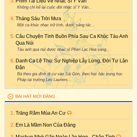
Phim Tài Liệu Về Nhạc Sĩ Y Vân
Không chỉ kể lại cuộc đời nhạc sĩ Y Vân...
Tháng Sáu Trời Mưa
Một ca khúc nhạc trữ tình, được sáng tác...
Câu Chuyện Tình Buồn Phía Sau Ca Khúc Tàu Anh
Qua Núi
Tàu anh qua núi được nhạc sĩ Phan Lạc Hoa sáng...
Danh Ca Lệ Thu: Sự Nghiệp Lẫy Lừng, Đời Tư Lận
Đận
Bà theo gia đình di cư vào Sài Gòn, theo học bậc trung học
Pháp tại trường Les Lauriers...
BÀI HÁT MỚI ĐĂNG
Trăng Rằm Mùa An Cư
Em Là Mầm Non Của Đảng
Mashup Nhớ Gấp Ngàn Lần Hơn - Chân Tình