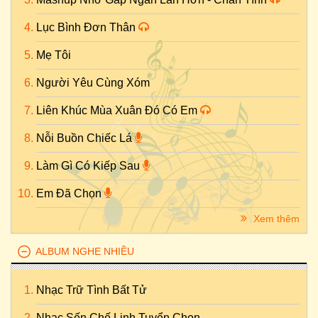
Lục Bình Đơn Thân
Mẹ Tôi
Người Yêu Cùng Xóm
Liên Khúc Mùa Xuân Đó Có Em
Nỗi Buồn Chiếc Lá
Làm Gì Có Kiếp Sau
Em Đã Chọn
Xem thêm
ALBUM NGHE NHIỀU
Nhạc Trữ Tình Bất Tử
Nhạc Sến Chế Linh Tuyển Chọn