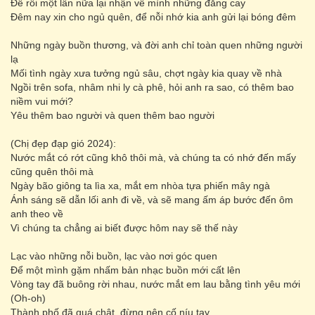
Để rồi một lần nữa lại nhận về mình những đắng cay
Đêm nay xin cho ngủ quên, để nỗi nhớ kia anh gửi lại bóng đêm
Những ngày buồn thương, và đời anh chỉ toàn quen những người
lạ
Mối tình ngày xưa tưởng ngủ sâu, chợt ngày kia quay về nhà
Ngồi trên sofa, nhâm nhi ly cà phê, hỏi anh ra sao, có thêm bao
niềm vui mới?
Yêu thêm bao người và quen thêm bao người
(Chị đẹp đạp gió 2024):
Nước mắt có rớt cũng khô thôi mà, và chúng ta có nhớ đến mấy
cũng quên thôi mà
Ngày bão giông ta lìa xa, mắt em nhòa tựa phiến mây ngà
Ánh sáng sẽ dẫn lối anh đi về, và sẽ mang ấm áp bước đến ôm
anh theo về
Vì chúng ta chẳng ai biết được hôm nay sẽ thế này
Lạc vào những nỗi buồn, lạc vào nơi góc quen
Để một mình gặm nhấm bản nhạc buồn mới cất lên
Vòng tay đã buông rời nhau, nước mắt em lau bằng tình yêu mới
(Oh-oh)
Thành phố đã quá chật, đừng nên cố níu tay