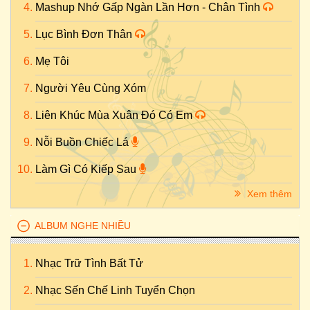
Mashup Nhớ Gấp Ngàn Lần Hơn - Chân Tình
Lục Bình Đơn Thân
Mẹ Tôi
Người Yêu Cùng Xóm
Liên Khúc Mùa Xuân Đó Có Em
Nỗi Buồn Chiếc Lá
Làm Gì Có Kiếp Sau
Xem thêm
ALBUM NGHE NHIỀU
Nhạc Trữ Tình Bất Tử
Nhạc Sến Chế Linh Tuyển Chọn