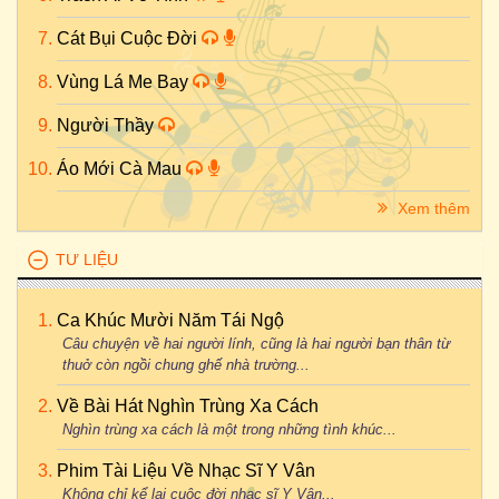
Cát Bụi Cuộc Đời
Vùng Lá Me Bay
Người Thầy
Áo Mới Cà Mau
Xem thêm
TƯ LIỆU
Ca Khúc Mười Năm Tái Ngộ
Câu chuyện về hai người lính, cũng là hai người bạn thân từ
thuở còn ngồi chung ghế nhà trường...
Về Bài Hát Nghìn Trùng Xa Cách
Nghìn trùng xa cách là một trong những tình khúc...
Phim Tài Liệu Về Nhạc Sĩ Y Vân
Không chỉ kể lại cuộc đời nhạc sĩ Y Vân...