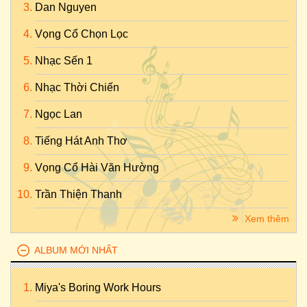
Dan Nguyen
Vọng Cổ Chọn Lọc
Nhạc Sến 1
Nhạc Thời Chiến
Ngọc Lan
Tiếng Hát Anh Thơ
Vọng Cổ Hài Văn Hường
Trần Thiện Thanh
Xem thêm
ALBUM MỚI NHẤT
Miya's Boring Work Hours