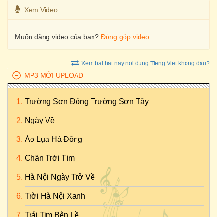
Xem Video
Muốn đăng video của bạn?
Đóng góp video
Xem bai hat nay noi dung Tieng Viet khong dau?
MP3 MỚI UPLOAD
Trường Sơn Đông Trường Sơn Tây
Ngày Về
Áo Lụa Hà Đông
Chân Trời Tím
Hà Nội Ngày Trở Về
Trời Hà Nội Xanh
Trái Tim Bên Lề