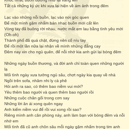
Khúc nhạc buồn dường như lại vang lên
Tất cả những ký ức khi xưa lại hiện về ám ảnh trong đêm
Lạc vào những nỗi buồn, lạc vào nơi góc quen
Để một mình gặm nhấm bản nhạc buồn mới cất lên
Vòng tay đã buông rời nhau, nước mắt em lau bằng tình yêu mới
(Oh-oh)
Thành phố đã quá chật, đừng nên cố níu tay
Để rồi một lần nữa lại nhận về mình những đắng cay
Đêm nay xin cho ngủ quên, để nỗi nhớ kia anh gửi lại bóng đêm
Những ngày buồn thương, và đời anh chỉ toàn quen những người
lạ
Mối tình ngày xưa tưởng ngủ sâu, chợt ngày kia quay về nhà
Ngồi trên sofa, nhâm nhi ly cà phê
Hỏi anh ra sao, có thêm bao niềm vui mới?
Yêu thêm bao người và quen thêm bao người rồi
Những cuộc chăn gối trong cơn say
Những lời ân ái xong quên ngay
Anh kiếm niềm vui để rồi vui xong rồi sao?
Riêng mình anh căn phòng này, anh làm bạn với bóng đêm và nỗi
nhớ em
Mối tình đã cũ anh chôn sâu mỗi ngày gặm nhấm trong tim anh