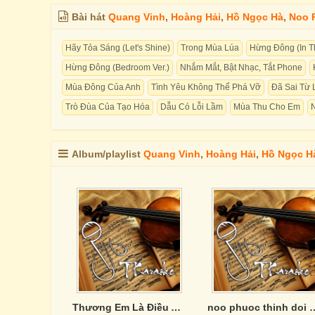
Bài hát
Quang Vinh
,
Hoàng Hải
,
Hồ Ngọc Hà
,
Noo 
Hãy Tỏa Sáng (Let's Shine)
Trong Mùa Lúa
Hừng Đông (In Th
Hừng Đông (Bedroom Ver.)
Nhắm Mắt, Bật Nhạc, Tắt Phone
Mùa Đông Của Anh
Tình Yêu Không Thể Phá Vỡ
Đã Sai Từ 
Trò Đùa Của Tạo Hóa
Dẫu Có Lỗi Lầm
Mùa Thu Cho Em
Album/playlist
Quang Vinh
,
Hoàng Hải
,
Hồ Ngọc H
Thương Em Là Điều Anh Không Thể Ngờ
noo phuoc thi