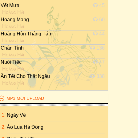
Vết Mưa
45
Hoàng Hải
Hoang Mang
60
Hoàng Hải
Hoàng Hôn Tháng Tám
44
Hoàng Hải
Chân Tình
136
Hoàng Hải
Nuối Tiếc
47
Hoàng Hải
Ăn Tết Cho Thật Ngầu
338
Hoàng Hải
MP3 MỚI UPLOAD
Ngày Về
Áo Lụa Hà Đông