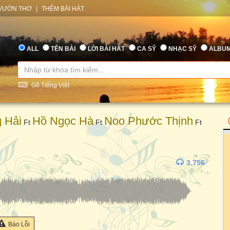
VƯỜN THƠ
|
THÊM BÀI HÁT
ALL
TÊN BÀI
LỜI BÀI HÁT
CA SỸ
NHẠC SỸ
ALBU
Gõ Tiếng Việt
 Hải
Hồ Ngọc Hà
Noo Phước Thịnh
Ft
Ft
Ft
3.756
Báo Lỗi