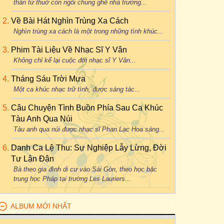
thân từ thuở còn ngồi chung ghế nhà trường...
Về Bài Hát Nghìn Trùng Xa Cách
Nghìn trùng xa cách là một trong những tình khúc...
Phim Tài Liệu Về Nhạc Sĩ Y Vân
Không chỉ kể lại cuộc đời nhạc sĩ Y Vân...
Tháng Sáu Trời Mưa
Một ca khúc nhạc trữ tình, được sáng tác...
Câu Chuyện Tình Buồn Phía Sau Ca Khúc
Tàu Anh Qua Núi
Tàu anh qua núi được nhạc sĩ Phan Lạc Hoa sáng...
Danh Ca Lệ Thu: Sự Nghiệp Lẫy Lừng, Đời
Tư Lận Đận
Bà theo gia đình di cư vào Sài Gòn, theo học bậc
trung học Pháp tại trường Les Lauriers...
ALBUM MỚI NHẤT