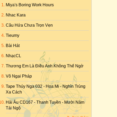
Miya's Boring Work Hours
Nhac Kara
Câu Hứa Chưa Trọn Vẹn
Tieumy
Bài Hát
NhạcCL
Thương Em Là Điều Anh Không Thể Ngờ
Vô Ngại Pháp
Tape Thúy Nga 032 - Họa Mi - Nghìn Trùng
Xa Cách
Hải Âu CD167 - Thanh Tuyền - Mười Năm
Tái Ngộ