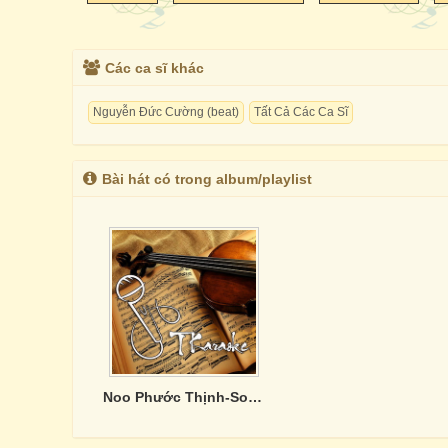
Các ca sĩ khác
Nguyễn Đức Cường (beat)
Tất Cả Các Ca Sĩ
Bài hát có trong album/playlist
Noo Phước Thịnh-Song Ca Hay Nhất