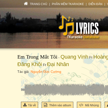
TRANG CHỦ
|
PHẦN MỀM TKARAOKE
|
DIỄN ĐÀN
|
Em Trong Mắt Tôi
Quang Vinh
Hoàng
-
Ft
Đăng Khôi
Đại Nhân
Ft
Tác giả:
Nguyễn Đức Cường
Tải về
Thêm vào album
Mã Nhúng