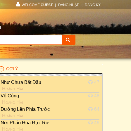
WELCOME
GUEST
|
ĐĂNG NHẬP
|
ĐĂNG KÝ
M
GỢI Ý
Như Chưa Bắt Đầu
47
Hoàng Hải
Vô Cùng
48
Hoàng Hải
Đường Lên Phía Trước
64
Hoàng Hải
Nơi Pháo Hoa Rực Rỡ
49
Hoàng Hải