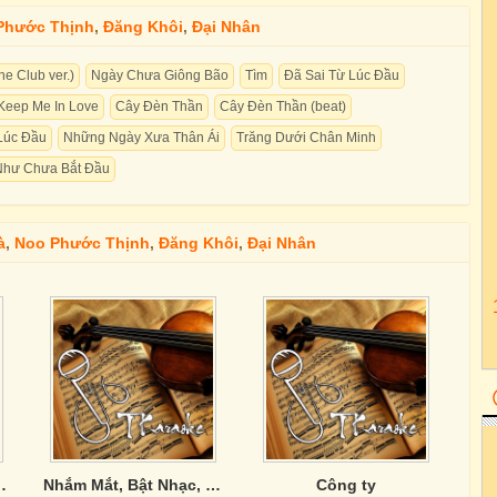
Phước Thịnh
,
Đăng Khôi
,
Đại Nhân
e Club ver.)
Ngày Chưa Giông Bão
Tìm
Đã Sai Từ Lúc Đầu
Keep Me In Love
Cây Đèn Thần
Cây Đèn Thần (beat)
Lúc Đầu
Những Ngày Xưa Thân Ái
Trăng Dưới Chân Minh
Như Chưa Bắt Đầu
à
,
Noo Phước Thịnh
,
Đăng Khôi
,
Đại Nhân
nh doi thay
Nhắm Mắt, Bật Nhạc, Tắt Phone
Công ty