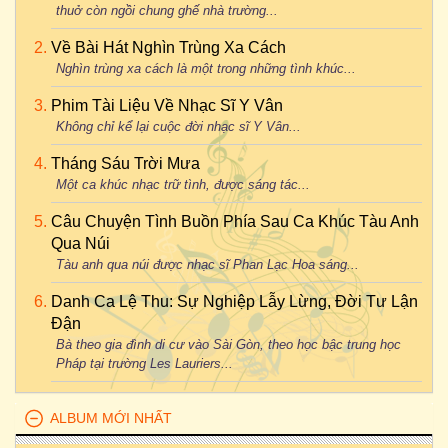
thuở còn ngồi chung ghế nhà trường...
Về Bài Hát Nghìn Trùng Xa Cách
Nghìn trùng xa cách là một trong những tình khúc...
Phim Tài Liệu Về Nhạc Sĩ Y Vân
Không chỉ kể lại cuộc đời nhạc sĩ Y Vân...
Tháng Sáu Trời Mưa
Một ca khúc nhạc trữ tình, được sáng tác...
Câu Chuyện Tình Buồn Phía Sau Ca Khúc Tàu Anh
Qua Núi
Tàu anh qua núi được nhạc sĩ Phan Lạc Hoa sáng...
Danh Ca Lệ Thu: Sự Nghiệp Lẫy Lừng, Đời Tư Lận
Đận
Bà theo gia đình di cư vào Sài Gòn, theo học bậc trung học
Pháp tại trường Les Lauriers...
ALBUM MỚI NHẤT