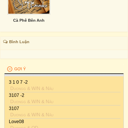
Cà Phê Bên Anh
Bình Luận
GỢI Ý
3 1 0 7 -2
Duongg
&
W/n
&
Nâu
3107 -2
Duongg
&
W/n
&
Nâu
3107
Duongg
&
W/n
&
Nâu
Love08
Duongg
&
OD