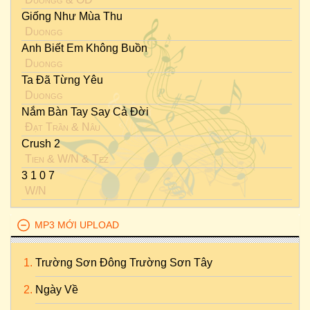
Giống Như Mùa Thu
Duongg
Anh Biết Em Không Buồn
Duongg
Ta Đã Từng Yêu
Duongg
Nắm Bàn Tay Say Cả Đời
Đạt Trần
&
Nâu
Crush 2
Tien
&
W/n
&
Tez
3 1 0 7
W/n
MP3 MỚI UPLOAD
Trường Sơn Đông Trường Sơn Tây
Ngày Về