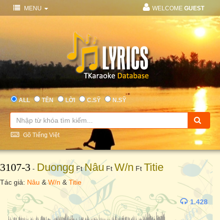
MENU
WELCOME
GUEST
ALL
TÊN
LỜI
C.SỸ
N.SỸ
Gõ Tiếng Việt
3107-3
Duongg
Nâu
W/n
Titie
-
Ft
Ft
Ft
Tác giả:
Nâu
&
W/n
&
Titie
1.428