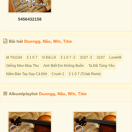
5456432158
Bài hát
Duongg
,
Nâu
,
W/n
,
Titie
Id T41104
3 1 0 7
Vì Đã Lỡ
3 1 0 7 -2
3107 -2
3107
Love08
Giống Như Mùa Thu
Anh Biết Em Không Buồn
Ta Đã Từng Yêu
Nắm Bàn Tay Say Cả Đời
Crush 2
3 1 0 7 (TiJak Remi)
Album/playlist
Duongg
,
Nâu
,
W/n
,
Titie