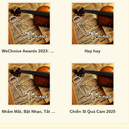
WeChoice Awards 2023: Dám Đam Mê, Dám Rực Rỡ
Hay hay
Nhắm Mắt, Bật Nhạc, Tắt Phone
Chiến Sĩ Quả Cảm 2025