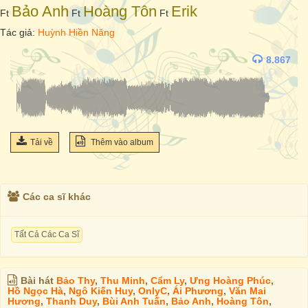
Bảo Anh
Hoàng Tôn
Erik
Ft
Ft
Ft
Tác giả:
Huỳnh Hiền Năng
8.867
Tải về
Thêm vào album
Các ca sĩ khác
Tất Cả Các Ca Sĩ
Bài hát
Bảo Thy
,
Thu Minh
,
Cẩm Ly
,
Ưng Hoàng Phúc
,
Hồ Ngọc Hà
,
Ngô Kiến Huy
,
OnlyC
,
Ái Phương
,
Văn Mai
Hương
,
Thanh Duy
,
Bùi Anh Tuấn
,
Bảo Anh
,
Hoàng Tôn
,