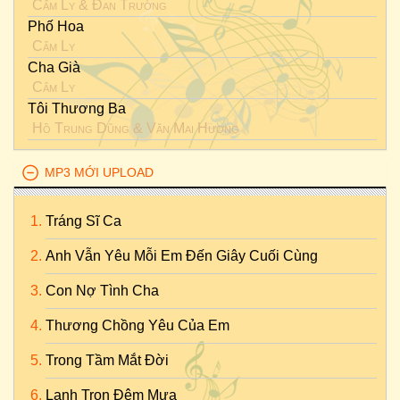
Cẩm Ly
&
Đan Trường
Phố Hoa
Cẩm Ly
Cha Già
Cẩm Ly
Tôi Thương Ba
Hồ Trung Dũng
&
Văn Mai Hương
MP3 MỚI UPLOAD
Tráng Sĩ Ca
Anh Vẫn Yêu Mỗi Em Đến Giây Cuối Cùng
Con Nợ Tình Cha
Thương Chồng Yêu Của Em
Trong Tầm Mắt Đời
Lạnh Trọn Đêm Mưa