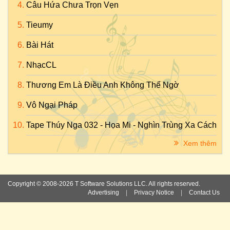
Câu Hứa Chưa Trọn Vẹn
Tieumy
Bài Hát
NhạcCL
Thương Em Là Điều Anh Không Thể Ngờ
Vô Ngại Pháp
Tape Thúy Nga 032 - Họa Mi - Nghìn Trùng Xa Cách
Xem thêm
Copyright © 2008-2026 T Software Solutions LLC. All rights reserved.
Advertising
|
Privacy Notice
|
Contact Us