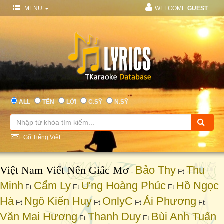
MENU
WELCOME
GUEST
ALL
TÊN
LỜI
C.SỸ
N.SỸ
Gõ Tiếng Việt
Việt Nam Viết Nên Giấc Mơ
Bảo Thy
Thu
-
Ft
Minh
Cẩm Ly
Ưng Hoàng Phúc
Hồ Ngọc
Ft
Ft
Ft
Hà
Ngô Kiến Huy
OnlyC
Ái Phương
Ft
Ft
Ft
Ft
Văn Mai Hương
Thanh Duy
Bùi Anh Tuấn
Ft
Ft