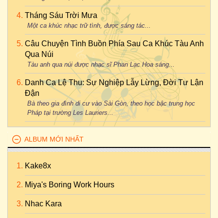
Tháng Sáu Trời Mưa
Một ca khúc nhạc trữ tình, được sáng tác...
Câu Chuyện Tình Buồn Phía Sau Ca Khúc Tàu Anh
Qua Núi
Tàu anh qua núi được nhạc sĩ Phan Lạc Hoa sáng...
Danh Ca Lệ Thu: Sự Nghiệp Lẫy Lừng, Đời Tư Lận
Đận
Bà theo gia đình di cư vào Sài Gòn, theo học bậc trung học
Pháp tại trường Les Lauriers...
ALBUM MỚI NHẤT
Kake8x
Miya's Boring Work Hours
Nhac Kara