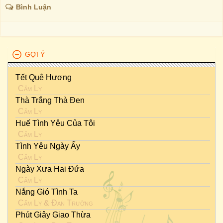
Bình Luận
GỢI Ý
Tết Quê Hương
Cẩm Ly
Thà Trắng Thà Đen
Cẩm Ly
Huế Tình Yêu Của Tôi
Cẩm Ly
Tình Yêu Ngày Ấy
Cẩm Ly
Ngày Xưa Hai Đứa
Cẩm Ly
Nắng Gió Tình Ta
Cẩm Ly
&
Đan Trường
Phút Giây Giao Thừa