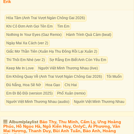
Erik
Hỏa Tâm (Anh Trai Vượt Ngàn Chông Gai 2026)
Khi Cô Đơn Anh Gọi Tên Em
Tìm Em
Nothing In Your Eyes (Gaz Remix)
Hành Trình Quả Cảm (beat)
Ngày Mai Xa Cách (ver 2)
Giấc Mơ Thần Tiên (Xuân Hạ Thu Đông Rồi Lại Xuân 2)
Thì Thôi Em Nhé (ver 2)
Sợ Rằng Em Biết Anh Còn Yêu Em
Keep Me In Love
Người Việt Mình Thương Nhau (live)
Em Không Quay Về (Anh Trai Vượt Ngàn Chông Gai 2026)
Tôi Muốn
Đủ Nắng, Hoa Sẽ Nở
Hoa Gạo
Chị Hai
Em Đi Bộ Đội (version 2025)
Phố Xuân (remix)
Người Việt Mình Thương Nhau (audio)
Người Việt Mình Thương Nhau
Album/playlist
Bảo Thy
,
Thu Minh
,
Cẩm Ly
,
Ưng Hoàng
Phúc
,
Hồ Ngọc Hà
,
Ngô Kiến Huy
,
OnlyC
,
Ái Phương
,
Văn
Mai Hương
,
Thanh Duy
,
Bùi Anh Tuấn
,
Bảo Anh
,
Hoàng