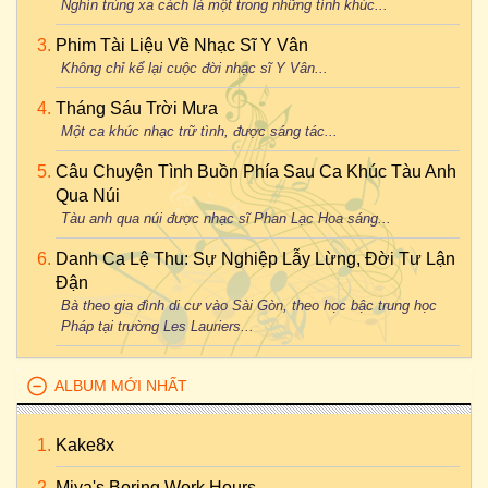
Nghìn trùng xa cách là một trong những tình khúc...
Phim Tài Liệu Về Nhạc Sĩ Y Vân
Không chỉ kể lại cuộc đời nhạc sĩ Y Vân...
Tháng Sáu Trời Mưa
Một ca khúc nhạc trữ tình, được sáng tác...
Câu Chuyện Tình Buồn Phía Sau Ca Khúc Tàu Anh
Qua Núi
Tàu anh qua núi được nhạc sĩ Phan Lạc Hoa sáng...
Danh Ca Lệ Thu: Sự Nghiệp Lẫy Lừng, Đời Tư Lận
Đận
Bà theo gia đình di cư vào Sài Gòn, theo học bậc trung học
Pháp tại trường Les Lauriers...
ALBUM MỚI NHẤT
Kake8x
Miya's Boring Work Hours