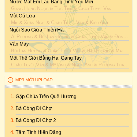
Nước Mắt Em Lau Bằng Tình Yêu Mới
Giang Hồng Ngọc
&
Tóc Tiên
&
Châu Tuyết Vân
Một Cú Lừa
Mie
&
Xuân Nghi
&
Châu Tuyết Vân
&
Kiều Anh
Ngôi Sao Giữa Thiên Hà
Ái Phương
&
Bùi Lan Hương
&
Châu Tuyết Vân
&
Đồng Ánh Quỳnh
Vận May
Bùi Lan Hương
&
Châu Tuyết Vân
&
Hậu Hoàng
&
Maitinhvi
Một Thế Giới Bằng Hai Gang Tay
Châu Tuyết Vân
&
Mỹ Linh
&
Ngọc Ánh
&
Phương Thanh
&
T
MP3 MỚI UPLOAD
Gặp Chúa Trên Quê Hương
Bà Còng Đi Chợ
Bà Còng Đi Chợ 2
Tâm Tình Hiến Dâng