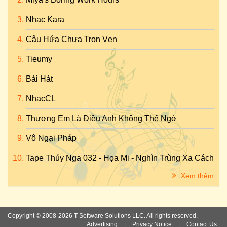
Nhac Kara
Câu Hứa Chưa Trọn Vẹn
Tieumy
Bài Hát
NhạcCL
Thương Em Là Điều Anh Không Thể Ngờ
Vô Ngại Pháp
Tape Thúy Nga 032 - Họa Mi - Nghìn Trùng Xa Cách
Xem thêm
Copyright © 2008-2026 T Software Solutions LLC. All rights reserved.
Advertising
|
Privacy Notice
|
Contact Us