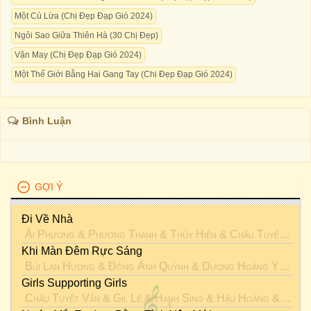
Một Cú Lừa (Chị Đẹp Đạp Gió 2024)
Ngôi Sao Giữa Thiên Hà (30 Chị Đẹp)
Vận May (Chị Đẹp Đạp Gió 2024)
Một Thế Giới Bằng Hai Gang Tay (Chị Đẹp Đạp Gió 2024)
Bình Luận
GỢI Ý
Đi Về Nhà
Ái Phương
&
Phương Thanh
&
Thúy Hiền
&
Châu Tuyết Vân
Khi Màn Đêm Rực Sáng
Bùi Lan Hương
&
Đồng Ánh Quỳnh
&
Dương Hoàng Yến
&
G
Girls Supporting Girls
Châu Tuyết Vân
&
Gil Lê
&
Hạnh Sino
&
Hậu Hoàng
&
Thu 