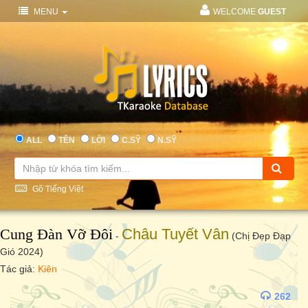
MENU
WELCOME
GUEST
ALL
TÊN
LỜI
C.SỸ
N.SỸ
Gõ Tiếng Việt
Cung Đàn Vỡ Đôi
Châu Tuyết Vân
-
(Chị Đẹp Đạp
Gió 2024)
Tác giả:
Kiên
262