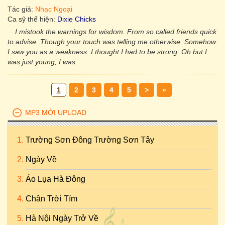
Tác giả:
Nhạc Ngoại
Ca sỹ thể hiện:
Dixie Chicks
I mistook the warnings for wisdom. From so called friends quick
to advise. Though your touch was telling me otherwise. Somehow
I saw you as a weakness. I thought I had to be strong. Oh but I
was just young, I was.
1
2
3
4
5
>
»
MP3 MỚI UPLOAD
Trường Sơn Đông Trường Sơn Tây
Ngày Về
Áo Lụa Hà Đông
Chân Trời Tím
Hà Nội Ngày Trở Về