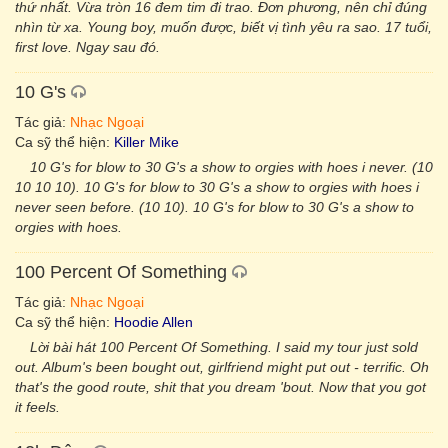
thứ nhất. Vừa tròn 16 đem tim đi trao. Đơn phương, nên chỉ đúng
nhìn từ xa. Young boy, muốn được, biết vị tình yêu ra sao. 17 tuổi,
first love. Ngay sau đó.
10 G's
Tác giả:
Nhạc Ngoại
Ca sỹ thể hiện:
Killer Mike
10 G's for blow to 30 G's a show to orgies with hoes i never. (10
10 10 10). 10 G's for blow to 30 G's a show to orgies with hoes i
never seen before. (10 10). 10 G's for blow to 30 G's a show to
orgies with hoes.
100 Percent Of Something
Tác giả:
Nhạc Ngoại
Ca sỹ thể hiện:
Hoodie Allen
Lời bài hát 100 Percent Of Something. I said my tour just sold
out. Album's been bought out, girlfriend might put out - terrific. Oh
that's the good route, shit that you dream 'bout. Now that you got
it feels.