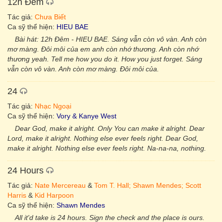
12h Đêm
Tác giả:
Chưa Biết
Ca sỹ thể hiện:
HIEU BAE
Bài hát: 12h Đêm - HIEU BAE. Sáng vẫn còn vô vàn. Anh còn
mơ màng. Đôi môi của em anh còn nhớ thương. Anh còn nhớ
thương yeah. Tell me how you do it. How you just forget. Sáng
vẫn còn vô vàn. Anh còn mơ màng. Đôi môi của.
24
Tác giả:
Nhạc Ngoại
Ca sỹ thể hiện:
Vory & Kanye West
Dear God, make it alright. Only You can make it alright. Dear
Lord, make it alright. Nothing else ever feels right. Dear God,
make it alright. Nothing else ever feels right. Na-na-na, nothing.
24 Hours
Tác giả:
Nate Mercereau
&
Tom T. Hall; Shawn Mendes; Scott
Harris
&
Kid Harpoon
Ca sỹ thể hiện:
Shawn Mendes
All it'd take is 24 hours. Sign the check and the place is ours.