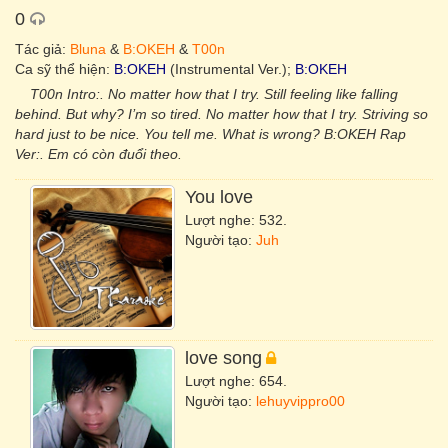
0
Tác giả:
Bluna
&
B:OKEH
&
T00n
Ca sỹ thể hiện:
B:OKEH
(Instrumental Ver.);
B:OKEH
T00n Intro:. No matter how that I try. Still feeling like falling
behind. But why? I’m so tired. No matter how that I try. Striving so
hard just to be nice. You tell me. What is wrong? B:OKEH Rap
Ver:. Em có còn đuổi theo.
You love
Lượt nghe: 532.
Người tạo:
Juh
love song
Lượt nghe: 654.
Người tạo:
lehuyvippro00