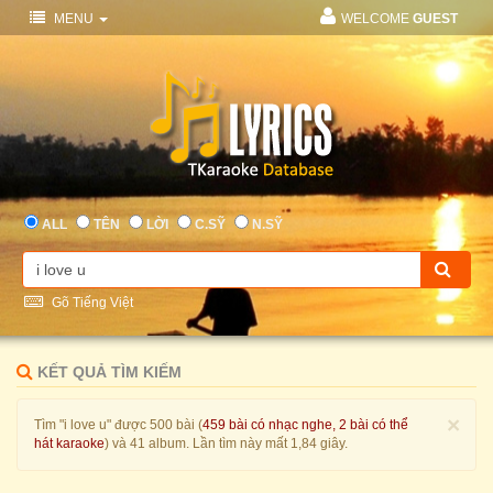
MENU
WELCOME
GUEST
ALL
TÊN
LỜI
C.SỸ
N.SỸ
Gõ Tiếng Việt
KẾT QUẢ TÌM KIẾM
×
Tìm "i love u" được 500 bài (
459 bài có nhạc nghe, 2 bài có thể
hát karaoke
) và 41 album. Lần tìm này mất 1,84 giây.