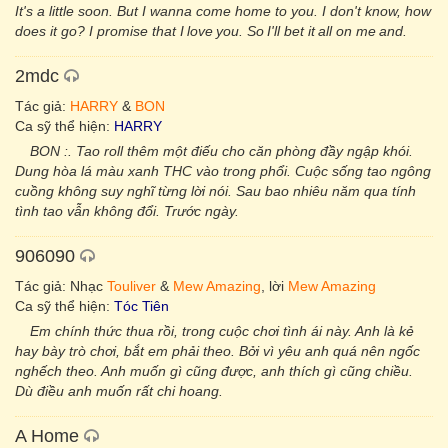
It's a little soon. But I wanna come home to you. I don't know, how
does it go? I promise that I love you. So I'll bet it all on me and.
2mdc
Tác giả:
HARRY
&
BON
Ca sỹ thể hiện:
HARRY
BON :. Tao roll thêm một điếu cho căn phòng đầy ngập khói.
Dung hòa lá màu xanh THC vào trong phổi. Cuộc sống tao ngông
cuồng không suy nghĩ từng lời nói. Sau bao nhiêu năm qua tính
tình tao vẫn không đổi. Trước ngày.
906090
Tác giả: Nhạc
Touliver
&
Mew Amazing
, lời
Mew Amazing
Ca sỹ thể hiện:
Tóc Tiên
Em chính thức thua rồi, trong cuộc chơi tình ái này. Anh là kẻ
hay bày trò chơi, bắt em phải theo. Bởi vì yêu anh quá nên ngốc
nghếch theo. Anh muốn gì cũng được, anh thích gì cũng chiều.
Dù điều anh muốn rất chi hoang.
A Home