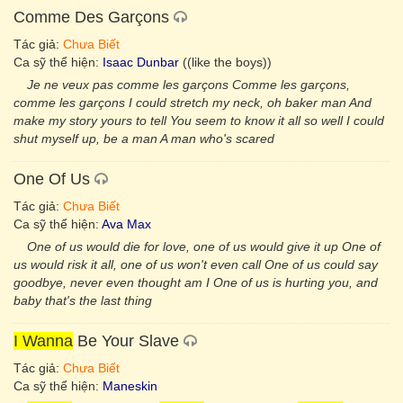
Comme Des Garçons
Tác giả:
Chưa Biết
Ca sỹ thể hiện:
Isaac Dunbar
((like the boys))
Je ne veux pas comme les garçons Comme les garçons,
comme les garçons I could stretch my neck, oh baker man And
make my story yours to tell You seem to know it all so well I could
shut myself up, be a man A man who's scared
One Of Us
Tác giả:
Chưa Biết
Ca sỹ thể hiện:
Ava Max
One of us would die for love, one of us would give it up One of
us would risk it all, one of us won't even call One of us could say
goodbye, never even thought am I One of us is hurting you, and
baby that's the last thing
I Wanna
Be Your Slave
Tác giả:
Chưa Biết
Ca sỹ thể hiện:
Maneskin