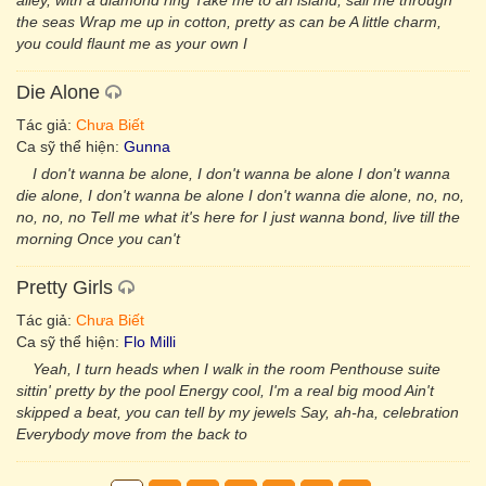
alley, with a diamond ring Take me to an island, sail me through
the seas Wrap me up in cotton, pretty as can be A little charm,
you could flaunt me as your own I
Die Alone
Tác giả:
Chưa Biết
Ca sỹ thể hiện:
Gunna
I don't wanna be alone, I don't wanna be alone I don't wanna
die alone, I don't wanna be alone I don't wanna die alone, no, no,
no, no, no Tell me what it's here for I just wanna bond, live till the
morning Once you can't
Pretty Girls
Tác giả:
Chưa Biết
Ca sỹ thể hiện:
Flo Milli
Yeah, I turn heads when I walk in the room Penthouse suite
sittin' pretty by the pool Energy cool, I'm a real big mood Ain't
skipped a beat, you can tell by my jewels Say, ah-ha, celebration
Everybody move from the back to