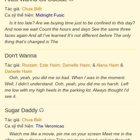
Tác giả:
Chưa Biết
Ca sỹ thể hiện:
Midnight Fusic
Is it too late? Are we buying time just to be confined to this day?
And now we wait Count the hours and days See the same three
faces again And all I've learned It's not different before The only
thing that's changed is The
Don't Wanna
Tác giả:
Rostam; Este Haim; Danielle Haim;
&
Alana Haim
&
Danielle Haim
Ooh, yeah, you did me so bad. When I was in the moment.
Well, I didn't understand. Ooh, yeah, you did me so harsh. Left
me low with my high heels in the parking lot. Always thought I'd
see it.
Sugar Daddy
Tác giả:
Chưa Biết
Ca sỹ thể hiện:
The Veronicas
Watch me like a movie, pin me on your screen Meet me in the