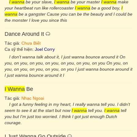
I wanna
be your slave,
I wanna
be your master
I wanna
make
your heartbeat run like rollercoaster
I wanna
be a good boy,
I
wanna
be a gangster Cause you can be the beauty and I could be
the monster I love you since this
Dance Around It
Tác giả:
Chưa Biết
Ca sỹ thể hiện:
Joel Corry
I don't wanna talk about it, I just wanna bounce around it On
you, on you, on you, on you, on you, on you, on you On you, on
you, on you, on you, on you, on you I just wanna bounce around it
I just wanna bounce around it I
I Wanna
Be
Tác giả:
Nhạc Ngoại
I got a funny feeling in my heart, I really wanna tell you. I didn't
seem to see it at the start but now
I wanna
tell you.
I wanna
tell
you but I'm just too worried. I think I got just enough Dutch
courage.
I Just Wanna Go Outside