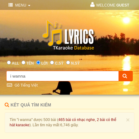
MENU
WELCOME
GUEST
ALL
TÊN
LỜI
C.SỸ
N.SỸ
Gõ Tiếng Việt
KẾT QUẢ TÌM KIẾM
×
Tìm "i wanna" được 500 bài (
465 bài có nhạc nghe, 2 bài có thể
hát karaoke
). Lần tìm này mất 6,746 giây.