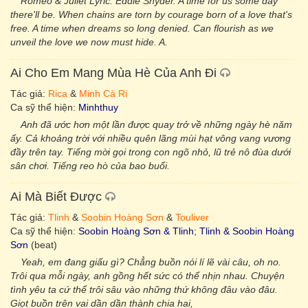
Romeo & Juliet Lyric: Eddie Snyder. A time for us some day
there'll be. When chains are torn by courage born of a love that's
free. A time when dreams so long denied. Can flourish as we
unveil the love we now must hide. A.
Ai Cho Em Mang Mùa Hè Của Anh Đi
Tác giả:
Rica
&
Minh Cà Ri
Ca sỹ thể hiện:
Minhthuy
Anh đã ước hơn một lần được quay trở về những ngày hè năm
ấy. Cả khoảng trời với nhiều quên lãng mùi hạt vông vang vương
đầy trên tay. Tiếng mời gọi trong con ngõ nhỏ, lũ trẻ nô đùa dưới
sân chơi. Tiếng reo hò của bao buổi.
Ai Mà Biết Được
Tác giả:
Tlinh
&
Soobin Hoàng Sơn
&
Touliver
Ca sỹ thể hiện:
Soobin Hoàng Sơn & Tlinh
;
Tlinh & Soobin Hoàng
Sơn
(beat)
Yeah, em đang giấu gì? Chẳng buồn nói lí lẽ vài câu, oh no.
Trôi qua mỗi ngày, anh gồng hết sức có thể nhịn nhau. Chuyện
tình yêu ta cứ thế trôi sâu vào những thứ không đâu vào đâu.
Giọt buồn trên vai dần dần thành chia hai,