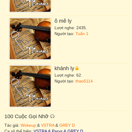
ô mê ly
Lượt nghe: 2435.
Người tạo:
Tuấn 1
khánh ly
Lượt nghe: 62.
Người tạo:
thao5114
100 Cuộc Gọi Nhỡ
Tác giả:
Wokeup
&
VSTRA
&
GREY D
Ca sỹ thể hiện:
VSTRA & Parys & GREY D