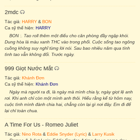
2mdc
Tác giả:
HARRY
&
BON
Ca sỹ thể hiện:
HARRY
BON :. Tao roll thêm một điếu cho căn phòng đầy ngập khói.
Dung hòa lá màu xanh THC vào trong phổi. Cuộc sống tao ngông
cuồng không suy nghĩ từng lời nói. Sau bao nhiêu năm qua tính
tình tao vẫn không đổi. Trước ngày.
999 Giọt Nước Mắt
Tác giả:
Khánh Đơn
Ca sỹ thể hiện:
Khánh Đơn
Ngày mà người ra đi, là ngày mà mình chia ly, ngày giọt lệ anh
rơi. Khi anh chỉ còn một mình anh thôi. Hiểu rằng kể từ hôm nay,
cuộc tình mình đành chia hai, chẳng còn lại gì nơi đây. Em đi để
lại chỉ toàn chua.
A Time For Us - Romeo Juliet
Tác giả:
Nino Rota
&
Eddie Snyder (Lyric)
&
Larry Kusik