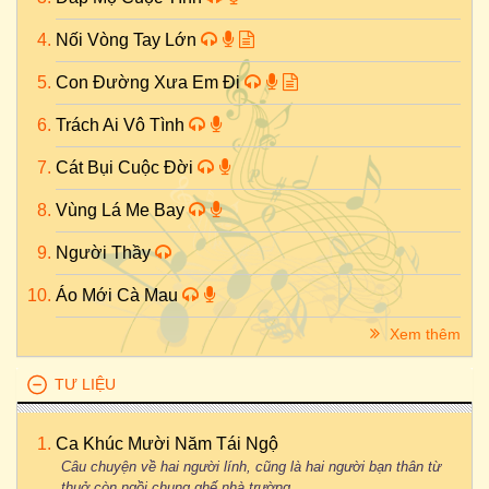
Nối Vòng Tay Lớn
Con Đường Xưa Em Đi
Trách Ai Vô Tình
Cát Bụi Cuộc Đời
Vùng Lá Me Bay
Người Thầy
Áo Mới Cà Mau
Xem thêm
TƯ LIỆU
Ca Khúc Mười Năm Tái Ngộ
Câu chuyện về hai người lính, cũng là hai người bạn thân từ
thuở còn ngồi chung ghế nhà trường...