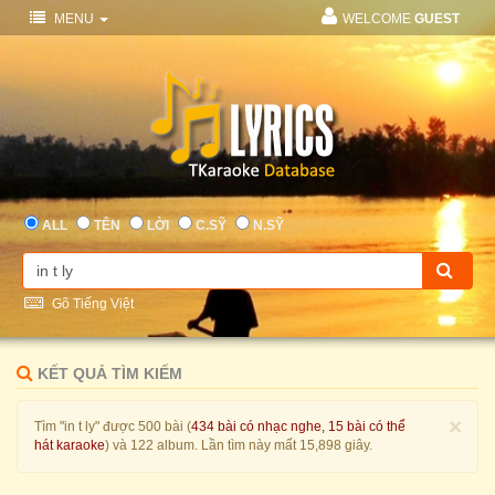
MENU
WELCOME
GUEST
ALL
TÊN
LỜI
C.SỸ
N.SỸ
Gõ Tiếng Việt
KẾT QUẢ TÌM KIẾM
×
Tìm "in t ly" được 500 bài (
434 bài có nhạc nghe, 15 bài có thể
hát karaoke
) và 122 album. Lần tìm này mất 15,898 giây.