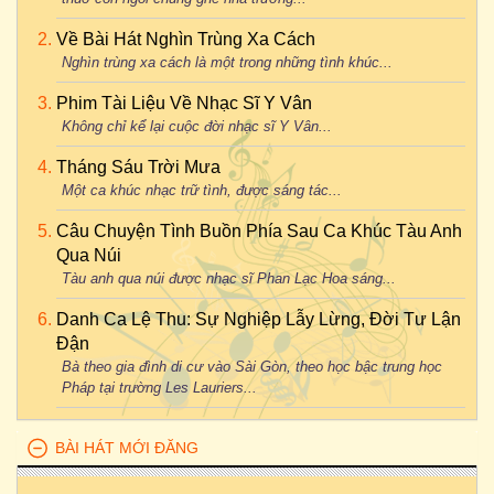
Về Bài Hát Nghìn Trùng Xa Cách
Nghìn trùng xa cách là một trong những tình khúc...
Phim Tài Liệu Về Nhạc Sĩ Y Vân
Không chỉ kể lại cuộc đời nhạc sĩ Y Vân...
Tháng Sáu Trời Mưa
Một ca khúc nhạc trữ tình, được sáng tác...
Câu Chuyện Tình Buồn Phía Sau Ca Khúc Tàu Anh
Qua Núi
Tàu anh qua núi được nhạc sĩ Phan Lạc Hoa sáng...
Danh Ca Lệ Thu: Sự Nghiệp Lẫy Lừng, Đời Tư Lận
Đận
Bà theo gia đình di cư vào Sài Gòn, theo học bậc trung học
Pháp tại trường Les Lauriers...
BÀI HÁT MỚI ĐĂNG