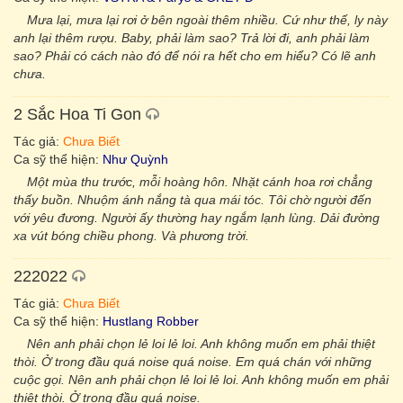
Mưa lại, mưa lại rơi ở bên ngoài thêm nhiều. Cứ như thế, ly này
anh lại thêm rượu. Baby, phải làm sao? Trả lời đi, anh phải làm
sao? Phải có cách nào đó để nói ra hết cho em hiểu? Có lẽ anh
chưa.
2 Sắc Hoa Ti Gon
Tác giả:
Chưa Biết
Ca sỹ thể hiện:
Như Quỳnh
Một mùa thu trước, mỗi hoàng hôn. Nhặt cánh hoa rơi chẳng
thấy buồn. Nhuộm ánh nắng tà qua mái tóc. Tôi chờ người đến
với yêu đương. Người ấy thường hay ngắm lạnh lùng. Dải đường
xa vút bóng chiều phong. Và phương trời.
222022
Tác giả:
Chưa Biết
Ca sỹ thể hiện:
Hustlang Robber
Nên anh phải chọn lẻ loi lẻ loi. Anh không muốn em phải thiệt
thòi. Ở trong đầu quá noise quá noise. Em quá chán với những
cuộc gọi. Nên anh phải chọn lẻ loi lẻ loi. Anh không muốn em phải
thiệt thòi. Ở trong đầu quá noise.