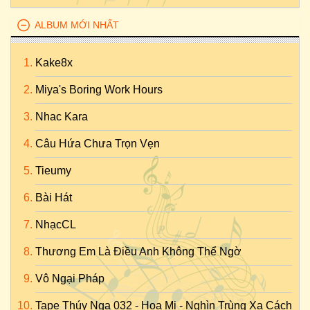
ALBUM MỚI NHẤT
Kake8x
Miya's Boring Work Hours
Nhac Kara
Câu Hứa Chưa Trọn Vẹn
Tieumy
Bài Hát
NhạcCL
Thương Em Là Điều Anh Không Thể Ngờ
Vô Ngại Pháp
Tape Thúy Nga 032 - Họa Mi - Nghìn Trùng Xa Cách