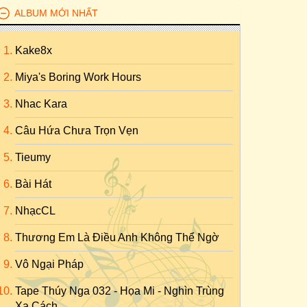
ALBUM MỚI NHẤT
Kake8x
Miya's Boring Work Hours
Nhac Kara
Câu Hứa Chưa Trọn Vẹn
Tieumy
Bài Hát
NhạcCL
Thương Em Là Điều Anh Không Thể Ngờ
Vô Ngại Pháp
Tape Thúy Nga 032 - Họa Mi - Nghìn Trùng
Xa Cách