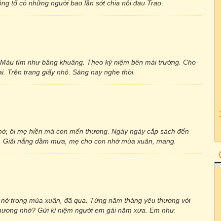
iông tố có những người bao lần sớt chia nỗi đau Trao.
 Màu tím như bâng khuâng. Theo kỷ niệm bên mái trường. Cho
 Trên trang giấy nhỏ. Sáng nay nghe thời.
nhớ, ôi mẹ hiền mà con mến thương. Ngày ngày cắp sách đến
an. Giãi nắng dầm mưa, mẹ cho con nhớ mùa xuân, mang.
 nở trong mùa xuân, đã qua. Từng năm tháng yêu thương với
 thương nhớ? Gửi kỉ niệm người em gái năm xưa. Em như.