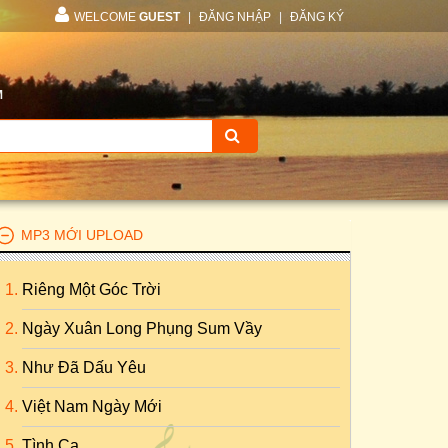
WELCOME
GUEST
|
ĐĂNG NHẬP
|
ĐĂNG KÝ
M
MP3 MỚI UPLOAD
Riêng Một Góc Trời
Ngày Xuân Long Phụng Sum Vầy
Như Đã Dấu Yêu
Việt Nam Ngày Mới
Tình Ca