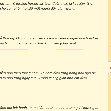
Như tìm về thoáng hương xa. Con đường giờ là kỷ niệm. Giọt
n cho con phố nhỏ. Để một người đến vấn vương.
dễ thương. Giờ phút đầu tiên có em với muôn ngàn đóa hoa tỏa
 nay lặng nghe từng khúc hát. Chúc em (chúc em).
 hiền hòa theo tháng năm. Tay em cầm từng bông hoa bạn bè.
au ta nhớ từng ngày qua. Trong không gian nhỏ êm đềm.
ảnh đời bất hạnh tìm mái ấm như tìm tình thương. Ai thương ai