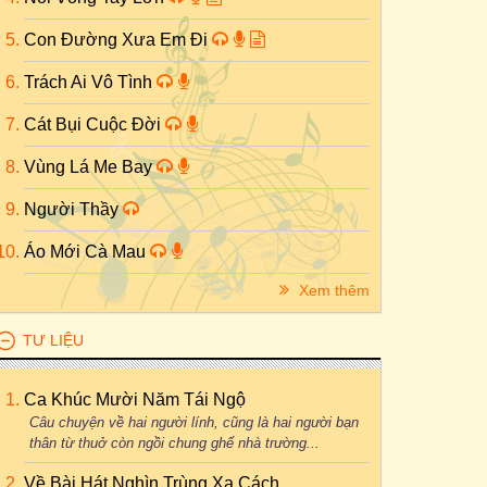
Con Đường Xưa Em Đi
Trách Ai Vô Tình
Cát Bụi Cuộc Đời
Vùng Lá Me Bay
Người Thầy
Áo Mới Cà Mau
Xem thêm
TƯ LIỆU
Ca Khúc Mười Năm Tái Ngộ
Câu chuyện về hai người lính, cũng là hai người bạn
thân từ thuở còn ngồi chung ghế nhà trường...
Về Bài Hát Nghìn Trùng Xa Cách