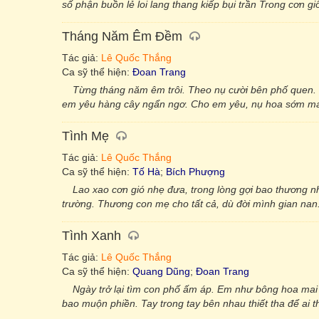
số phận buồn lẻ loi lang thang kiếp bụi trần Trong cơn g
Tháng Năm Êm Đềm
Tác giả:
Lê Quốc Thắng
Ca sỹ thể hiện:
Đoan Trang
Từng tháng năm êm trôi. Theo nụ cười bên phố quen.
em yêu hàng cây ngẩn ngơ. Cho em yêu, nụ hoa sớm mai.
Tình Mẹ
Tác giả:
Lê Quốc Thắng
Ca sỹ thể hiện:
Tố Hà
;
Bích Phượng
Lao xao cơn gió nhẹ đưa, trong lòng gợi bao thương 
trường. Thương con mẹ cho tất cả, dù đời mình gian n
Tình Xanh
Tác giả:
Lê Quốc Thắng
Ca sỹ thể hiện:
Quang Dũng
;
Đoan Trang
Ngày trở lại tìm con phố ấm áp. Em như bông hoa mai
bao muộn phiền. Tay trong tay bên nhau thiết tha để ai