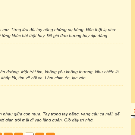
 mơ. Từng lứa đôi tay nâng những nụ hồng. Đến thật lạ như
 từng khúc hát thật hay. Để gió đưa hương bay dịu dàng.
 bên đường. Một trái tim, không yêu không thương. Như chiếc lá,
hắp lối, tìm về cõi xa. Làm chim én, lạc vào.
ên nhau giữa cơn mưa. Tay trong tay nắng, vang câu ca mãi, để
i gian trôi mãi đi vào lãng quên. Giờ đây trí nhớ.