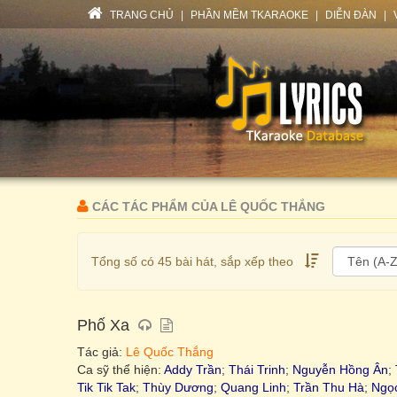
TRANG CHỦ
|
PHẦN MỀM TKARAOKE
|
DIỄN ĐÀN
|
CÁC TÁC PHẨM CỦA LÊ QUỐC THẮNG
Tổng số có 45 bài hát, sắp xếp theo
Phố Xa
Tác giả:
Lê Quốc Thắng
Ca sỹ thể hiện:
Addy Trần
;
Thái Trinh
;
Nguyễn Hồng Ân
;
Tik Tik Tak
;
Thùy Dương
;
Quang Linh
;
Trần Thu Hà
;
Ngọ