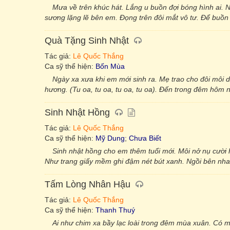
Mưa về trên khúc hát. Lắng u buồn đợi bóng hình ai. 
sương lặng lẽ bên em. Đọng trên đôi mắt vô tư. Để buồ
Quà Tặng Sinh Nhật
Tác giả:
Lê Quốc Thắng
Ca sỹ thể hiện:
Bốn Mùa
Ngày xa xưa khi em mới sinh ra. Mẹ trao cho đôi môi 
hương. (Tu oa, tu oa, tu oa, tu oa). Ðến trong đêm hôm
Sinh Nhật Hồng
Tác giả:
Lê Quốc Thắng
Ca sỹ thể hiện:
Mỹ Dung
;
Chưa Biết
Sinh nhật hồng cho em thêm tuổi mới. Môi nở nụ cười
Như trang giấy mềm ghi đậm nét bút xanh. Ngồi bên nh
Tấm Lòng Nhân Hậu
Tác giả:
Lê Quốc Thắng
Ca sỹ thể hiện:
Thanh Thuý
Ai như chim xa bầy lạc loài trong đêm mùa xuân. Có m