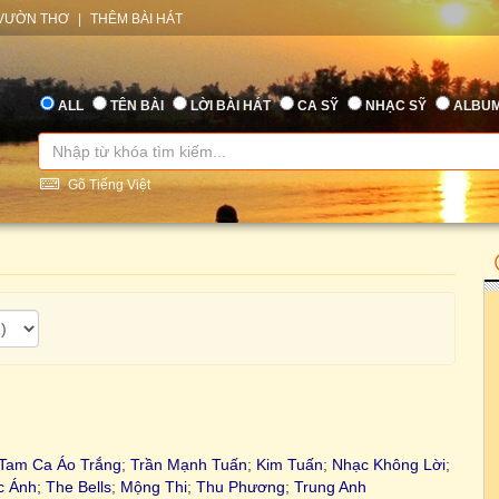
VƯỜN THƠ
|
THÊM BÀI HÁT
ALL
TÊN BÀI
LỜI BÀI HÁT
CA SỸ
NHẠC SỸ
ALBU
Gõ Tiếng Việt
Tam Ca Áo Trắng
;
Trần Mạnh Tuấn
;
Kim Tuấn
;
Nhạc Không Lời
;
c Ánh
;
The Bells
;
Mộng Thi
;
Thu Phương
;
Trung Anh