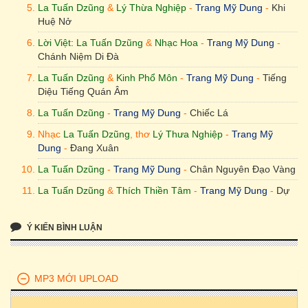
La Tuấn Dzũng
&
Lý Thừa Nghiệp
-
Trang Mỹ Dung
-
Khi
Huệ Nở
Lời Việt: La Tuấn Dzũng
&
Nhạc Hoa
-
Trang Mỹ Dung
-
Chánh Niệm Di Đà
La Tuấn Dzũng
&
Kinh Phổ Môn
-
Trang Mỹ Dung
-
Tiếng
Diệu Tiếng Quán Âm
La Tuấn Dzũng
-
Trang Mỹ Dung
-
Chiếc Lá
Nhạc
La Tuấn Dzũng
, thơ
Lý Thưa Nghiệp
-
Trang Mỹ
Dung
-
Đang Xuân
La Tuấn Dzũng
-
Trang Mỹ Dung
-
Chân Nguyên Đạo Vàng
La Tuấn Dzũng
&
Thích Thiền Tâm
-
Trang Mỹ Dung
-
Dự
Bị Lúc Lâm Chung
Ý KIẾN BÌNH LUẬN
MP3 MỚI UPLOAD