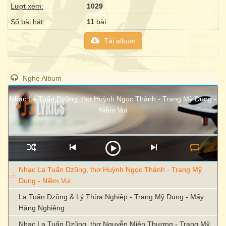
Lượt xem:
1029
Số bài hát:
11
bài
Tải album
Nghe Album
Nhạc La Tuấn Dzũng, thơ Huỳnh Ngọc Thành - Trang Mỹ Dung -
Niềm Vui
Nhạc La Tuấn Dzũng, thơ Huỳnh Ngọc Thành - Trang Mỹ
Dung - Niềm Vui
La Tuấn Dzũng & Lý Thừa Nghiệp - Trang Mỹ Dung - Mấy
Hàng Nghiêng
Nhạc La Tuấn Dzũng, thơ Nguyễn Miên Thương - Trang Mỹ