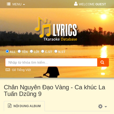
MENU
WELCOME
GUEST
ALL
TÊN
LỜI
C.SỸ
N.SỸ
Gõ Tiếng Việt
Chân Nguyên Đạo Vàng - Ca khúc La
Tuấn Dzũng 9
NỘI DUNG ALBUM