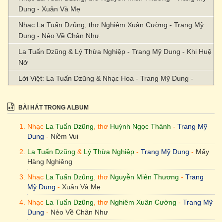
Dung - Xuân Và Mẹ
Nhạc La Tuấn Dzũng, thơ Nghiêm Xuân Cường - Trang Mỹ
Dung - Nẻo Về Chân Như
La Tuấn Dzũng & Lý Thừa Nghiệp - Trang Mỹ Dung - Khi Huệ
Nở
Lời Việt: La Tuấn Dzũng & Nhạc Hoa - Trang Mỹ Dung -
Chánh Niệm Di Đà
La Tuấn Dzũng & Kinh Phổ Môn - Trang Mỹ Dung - Tiếng
BÀI HÁT TRONG ALBUM
Diệu Tiếng Quán Âm
Nhạc
La Tuấn Dzũng
, thơ
Huỳnh Ngọc Thành
-
Trang Mỹ
La Tuấn Dzũng - Trang Mỹ Dung - Chiếc Lá
Dung
-
Niềm Vui
Nhạc La Tuấn Dzũng, thơ Lý Thưa Nghiệp - Trang Mỹ Dung -
La Tuấn Dzũng
&
Lý Thừa Nghiệp
-
Trang Mỹ Dung
-
Mấy
Đang Xuân
Hàng Nghiêng
La Tuấn Dzũng - Trang Mỹ Dung - Chân Nguyên Đạo Vàng
Nhạc
La Tuấn Dzũng
, thơ
Nguyễn Miên Thương
-
Trang
Mỹ Dung
-
Xuân Và Mẹ
La Tuấn Dzũng & Thích Thiền Tâm - Trang Mỹ Dung - Dự Bị
Lúc Lâm Chung
Nhạc
La Tuấn Dzũng
, thơ
Nghiêm Xuân Cường
-
Trang Mỹ
Dung
-
Nẻo Về Chân Như