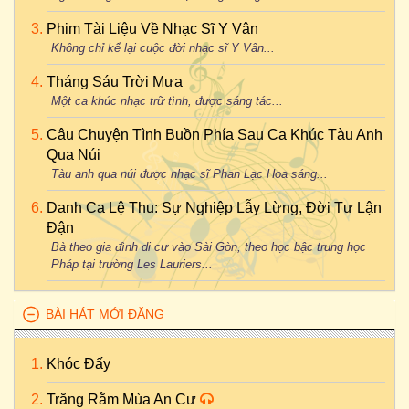
Phim Tài Liệu Về Nhạc Sĩ Y Vân
Không chỉ kể lại cuộc đời nhạc sĩ Y Vân...
Tháng Sáu Trời Mưa
Một ca khúc nhạc trữ tình, được sáng tác...
Câu Chuyện Tình Buồn Phía Sau Ca Khúc Tàu Anh
Qua Núi
Tàu anh qua núi được nhạc sĩ Phan Lạc Hoa sáng...
Danh Ca Lệ Thu: Sự Nghiệp Lẫy Lừng, Đời Tư Lận
Đận
Bà theo gia đình di cư vào Sài Gòn, theo học bậc trung học
Pháp tại trường Les Lauriers...
BÀI HÁT MỚI ĐĂNG
Khóc Đấy
Trăng Rằm Mùa An Cư