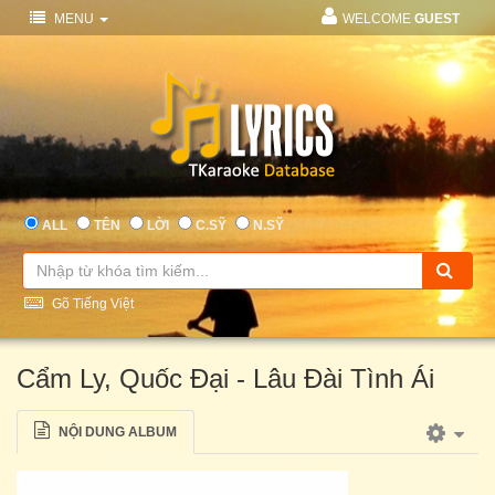
MENU
WELCOME
GUEST
ALL
TÊN
LỜI
C.SỸ
N.SỸ
Gõ Tiếng Việt
Cẩm Ly, Quốc Đại - Lâu Đài Tình Ái
NỘI DUNG ALBUM