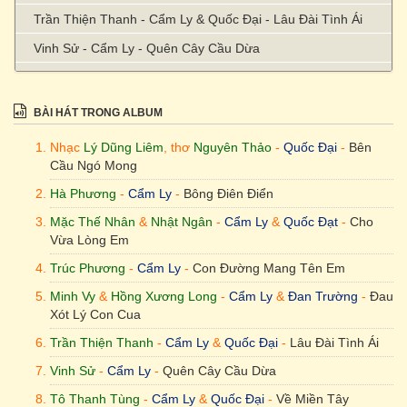
Trần Thiện Thanh - Cẩm Ly & Quốc Đại - Lâu Đài Tình Ái
Vinh Sử - Cẩm Ly - Quên Cây Cầu Dừa
Tô Thanh Tùng - Cẩm Ly & Quốc Đại - Về Miền Tây
Minh Vy - Cẩm Ly - Vọng Cổ Buồn
BÀI HÁT TRONG ALBUM
Châu Kỳ & Anh Châu - Cẩm Ly - Đón Xuân Này Nhớ Xuân
Nhạc
Lý Dũng Liêm
, thơ
Nguyên Thảo
-
Quốc Đại
-
Bên
Xưa
Cầu Ngó Mong
Hà Phương
-
Cẩm Ly
-
Bông Điên Điển
Mặc Thế Nhân
&
Nhật Ngân
-
Cẩm Ly
&
Quốc Đạt
-
Cho
Vừa Lòng Em
Trúc Phương
-
Cẩm Ly
-
Con Đường Mang Tên Em
Minh Vy
&
Hồng Xương Long
-
Cẩm Ly
&
Đan Trường
-
Đau
Xót Lý Con Cua
Trần Thiện Thanh
-
Cẩm Ly
&
Quốc Đại
-
Lâu Đài Tình Ái
Vinh Sử
-
Cẩm Ly
-
Quên Cây Cầu Dừa
Tô Thanh Tùng
-
Cẩm Ly
&
Quốc Đại
-
Về Miền Tây