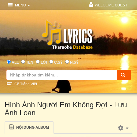
MENU
WELCOME
GUEST
ALL
TÊN
LỜI
C.SỸ
N.SỸ
Gõ Tiếng Việt
Hình Ảnh Người Em Không Đợi - Lưu
Ánh Loan
NỘI DUNG ALBUM