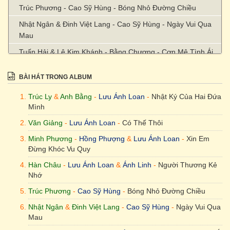
Trúc Phương - Cao Sỹ Hùng - Bóng Nhỏ Đường Chiều
Nhật Ngân & Đinh Việt Lang - Cao Sỹ Hùng - Ngày Vui Qua
Mau
Tuấn Hải & Lê Kim Khánh - Bằng Chương - Cơn Mê Tình Ái
Hoàng Thi Thơ - Hồng Phượng & Lưu Ánh Loan & Lưu Trúc
BÀI HÁT TRONG ALBUM
Ly - Hình Ảnh Người Em Không Đợi
Thùy Linh - Tùng Anh - Tình Người Ngoại Đạo
Trúc Ly
&
Anh Bằng
-
Lưu Ánh Loan
-
Nhật Ký Của Hai Đứa
Mình
Trúc Phương - Tùng Anh - Thói Đời
Văn Giảng
-
Lưu Ánh Loan
-
Có Thế Thôi
Minh Phương
-
Hồng Phượng
&
Lưu Ánh Loan
-
Xin Em
Đừng Khóc Vu Quy
Hàn Châu
-
Lưu Ánh Loan
&
Ánh Linh
-
Người Thương Kẻ
Nhớ
Trúc Phương
-
Cao Sỹ Hùng
-
Bóng Nhỏ Đường Chiều
Nhật Ngân
&
Đinh Việt Lang
-
Cao Sỹ Hùng
-
Ngày Vui Qua
Mau