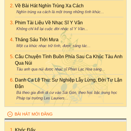
Về Bài Hát Nghìn Trùng Xa Cách
Nghìn trùng xa cách là một trong những tình khúc...
Phim Tài Liệu Về Nhạc Sĩ Y Vân
Không chỉ kể lại cuộc đời nhạc sĩ Y Vân...
Tháng Sáu Trời Mưa
Một ca khúc nhạc trữ tình, được sáng tác...
Câu Chuyện Tình Buồn Phía Sau Ca Khúc Tàu Anh
Qua Núi
Tàu anh qua núi được nhạc sĩ Phan Lạc Hoa sáng...
Danh Ca Lệ Thu: Sự Nghiệp Lẫy Lừng, Đời Tư Lận
Đận
Bà theo gia đình di cư vào Sài Gòn, theo học bậc trung học
Pháp tại trường Les Lauriers...
BÀI HÁT MỚI ĐĂNG
Khóc Đấy