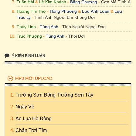
Tuấn Hải
&
Lê Kim Khánh
-
Bằng Chương
-
Cơn Mê Tình Ái
Hoàng Thi Thơ
-
Hồng Phượng
&
Lưu Ánh Loan
&
Lưu
Trúc Ly
-
Hình Ảnh Người Em Không Đợi
Thùy Linh
-
Tùng Anh
-
Tình Người Ngoại Đạo
Trúc Phương
-
Tùng Anh
-
Thói Đời
Ý KIẾN BÌNH LUẬN
MP3 MỚI UPLOAD
Trường Sơn Đông Trường Sơn Tây
Ngày Về
Áo Lụa Hà Đông
Chân Trời Tím