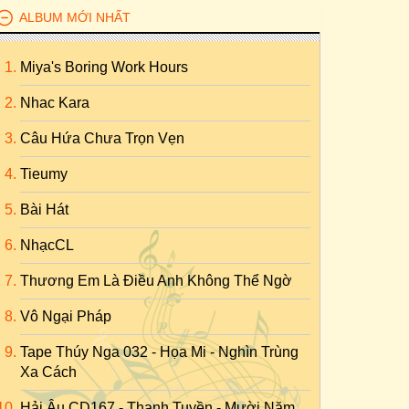
ALBUM MỚI NHẤT
Miya's Boring Work Hours
Nhac Kara
Câu Hứa Chưa Trọn Vẹn
Tieumy
Bài Hát
NhạcCL
Thương Em Là Điều Anh Không Thể Ngờ
Vô Ngại Pháp
Tape Thúy Nga 032 - Họa Mi - Nghìn Trùng
Xa Cách
Hải Âu CD167 - Thanh Tuyền - Mười Năm