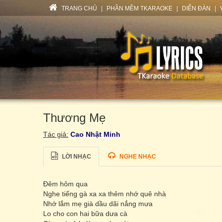
TRANG CHỦ
|
PHẦN MỀM TKARAOKE
|
DIỄN ĐÀN
|
Thương Mẹ
Tác giả:
Cao Nhật Minh
LỜI NHẠC
NGHE NHẠC
Đêm hôm qua
Nghe tiếng gà xa xa thêm nhớ quê nhà
Nhớ lắm mẹ già dầu dãi nắng mưa
Lo cho con hai bữa dưa cà