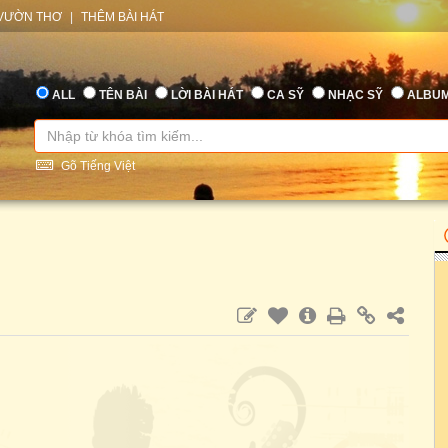
VƯỜN THƠ
|
THÊM BÀI HÁT
ALL
TÊN BÀI
LỜI BÀI HÁT
CA SỸ
NHẠC SỸ
ALBU
Gõ Tiếng Việt