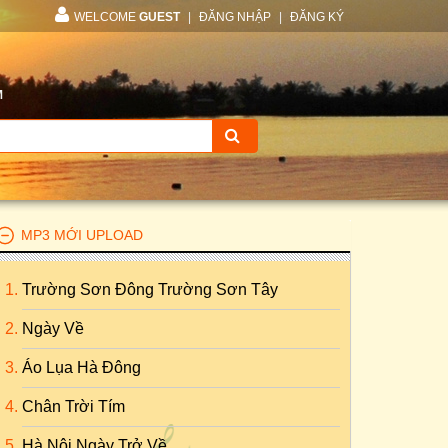
WELCOME
GUEST
|
ĐĂNG NHẬP
|
ĐĂNG KÝ
M
MP3 MỚI UPLOAD
Trường Sơn Đông Trường Sơn Tây
Ngày Về
Áo Lụa Hà Đông
Chân Trời Tím
Hà Nội Ngày Trở Về