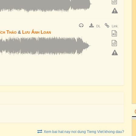
DL
Link
ích Thảo
&
Lưu Ánh Loan
Xem bai hat nay noi dung Tieng Viet khong dau?