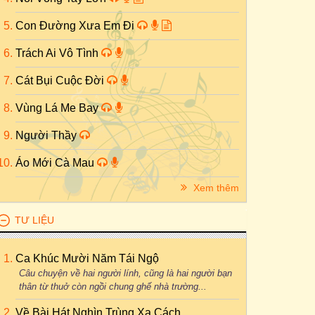
Con Đường Xưa Em Đi
Trách Ai Vô Tình
Cát Bụi Cuộc Đời
Vùng Lá Me Bay
Người Thầy
Áo Mới Cà Mau
Xem thêm
TƯ LIỆU
Ca Khúc Mười Năm Tái Ngộ
Câu chuyện về hai người lính, cũng là hai người bạn
thân từ thuở còn ngồi chung ghế nhà trường...
Về Bài Hát Nghìn Trùng Xa Cách