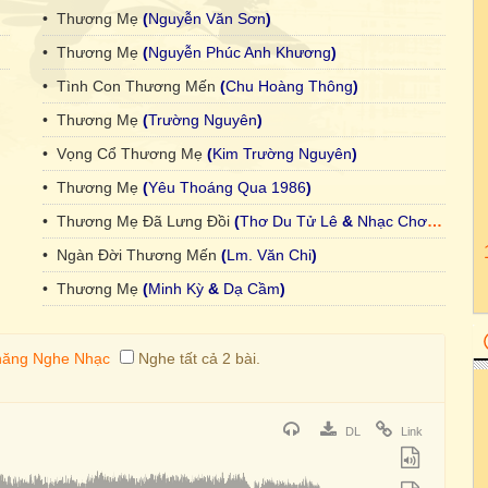
• Thương Mẹ
(
Nguyễn Văn Sơn
)
• Thương Mẹ
(
Nguyễn Phúc Anh Khương
)
• Tình Con Thương Mến
(
Chu Hoàng Thông
)
• Thương Mẹ
(
Trường Nguyên
)
• Vọng Cổ Thương Mẹ
(
Kim Trường Nguyên
)
• Thương Mẹ
(
Yêu Thoáng Qua 1986
)
• Thương Mẹ Đã Lưng Đồi
(
Thơ Du Tử Lê
&
Nhạc Chơn Nhân
)
• Ngàn Đời Thương Mến
(
Lm. Văn Chi
)
• Thương Mẹ
(
Minh Kỳ
&
Dạ Cầm
)
Nghe tất cả 2 bài.
DL
Link