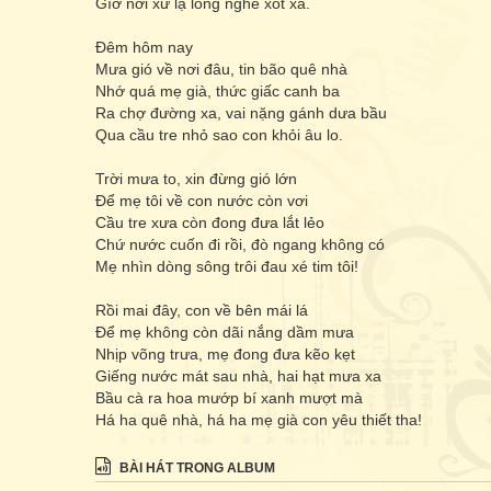
Gìơ nơi xứ lạ lòng nghe xót xa.
Đêm hôm nay
Mưa gió về nơi đâu, tin bão quê nhà
Nhớ quá mẹ già, thức giấc canh ba
Ra chợ đường xa, vai nặng gánh dưa bầu
Qua cầu tre nhỏ sao con khỏi âu lo.
Trời mưa to, xin đừng gió lớn
Để mẹ tôi về con nước còn vơi
Cầu tre xưa còn đong đưa lắt lẻo
Chứ nước cuốn đi rồi, đò ngang không có
Mẹ nhìn dòng sông trôi đau xé tim tôi!
Rồi mai đây, con về bên mái lá
Để mẹ không còn dãi nắng dầm mưa
Nhịp võng trưa, mẹ đong đưa kẽo kẹt
Giếng nước mát sau nhà, hai hạt mưa xa
Bầu cà ra hoa mướp bí xanh mượt mà
Há ha quê nhà, há ha mẹ già con yêu thiết tha!
BÀI HÁT TRONG ALBUM