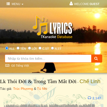
MENU
WELCOME
GUEST
ALL
TÊN
LỜI
C.SỸ
N.SỸ
Gõ Tiếng Việt
Lk Thói Đời & Trong Tầm Mắt Đời
Chế Linh
-
Tác giả:
Trúc Phương
&
Tú Nhi
2.147