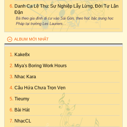
Danh Ca Lệ Thu: Sự Nghiệp Lẫy Lừng, Đời Tư Lận
Đận
Bà theo gia đình di cư vào Sài Gòn, theo học bậc trung học
Pháp tại trường Les Lauriers...
ALBUM MỚI NHẤT
Kake8x
Miya's Boring Work Hours
Nhac Kara
Câu Hứa Chưa Trọn Vẹn
Tieumy
Bài Hát
NhạcCL