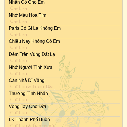
Nhẫn Cỏ Cho Em
Chế Linh
Nhớ Màu Hoa Tím
Chế Linh
Paris Có Gì Lạ Không Em
Chế Linh
Chiều Nay Không Có Em
Chế Linh
Đêm Trên Vùng Đất Lạ
Chế Linh
Nhớ Người Tình Xưa
Chế Linh
Căn Nhà Dĩ Vãng
Chế Linh
&
Thanh Tâm
Thương Tình Nhân
Chế Linh
Vòng Tay Cho Đời
Chế Linh
LK Thành Phố Buồn
Chế Linh
&
Trường Vũ