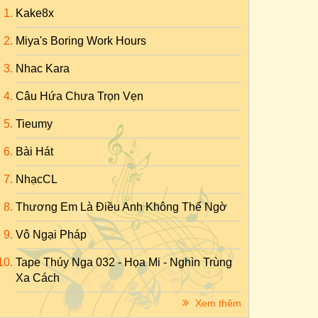
Kake8x
Miya's Boring Work Hours
Nhac Kara
Câu Hứa Chưa Trọn Vẹn
Tieumy
Bài Hát
NhạcCL
Thương Em Là Điều Anh Không Thể Ngờ
Vô Ngại Pháp
Tape Thúy Nga 032 - Họa Mi - Nghìn Trùng
Xa Cách
Xem thêm