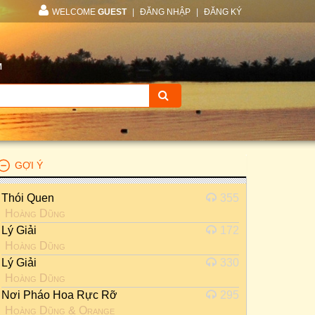
WELCOME
GUEST
|
ĐĂNG NHẬP
|
ĐĂNG KÝ
M
GỢI Ý
Thói Quen
355
Hoàng Dũng
Lý Giải
172
Hoàng Dũng
Lý Giải
330
Hoàng Dũng
Nơi Pháo Hoa Rực Rỡ
295
Hoàng Dũng
&
Orange