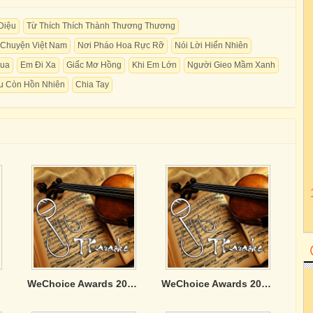
Diệu
Từ Thích Thích Thành Thương Thương
u Chuyện Việt Nam
Nơi Pháo Hoa Rực Rỡ
Nói Lời Hiển Nhiên
ua
Em Đi Xa
Giấc Mơ Hồng
Khi Em Lớn
Người Gieo Mầm Xanh
u Còn Hồn Nhiên
Chia Tay
WeChoice Awards 2025: Viết Tiếp Câu Chuyện Việt Nam
WeChoice Awards 2024: Việt Nam Tôi Đó