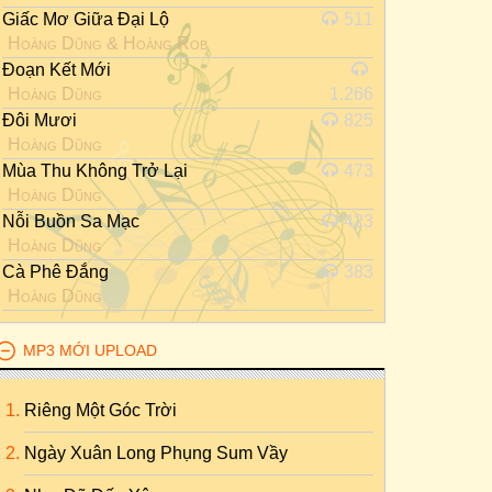
Giấc Mơ Giữa Đại Lộ
511
Hoàng Dũng
&
Hoàng Rob
Đoạn Kết Mới
Hoàng Dũng
1.266
Đôi Mươi
825
Hoàng Dũng
Mùa Thu Không Trở Lại
473
Hoàng Dũng
Nỗi Buồn Sa Mạc
423
Hoàng Dũng
Cà Phê Đắng
383
Hoàng Dũng
MP3 MỚI UPLOAD
Riêng Một Góc Trời
Ngày Xuân Long Phụng Sum Vầy