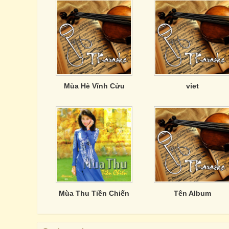
Mùa Hè Vĩnh Cửu
viet
Mùa Thu Tiền Chiến
Tên Album