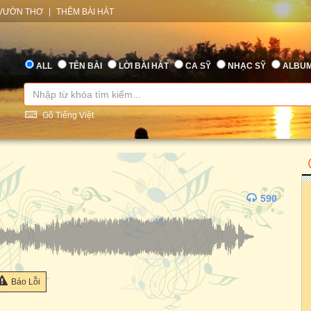
VƯỜN THƠ
|
THÊM BÀI HÁT
ALL
TÊN BÀI
LỜI BÀI HÁT
CA SỸ
NHẠC SỸ
ALBU
Gõ Tiếng Việt
590
Báo Lỗi