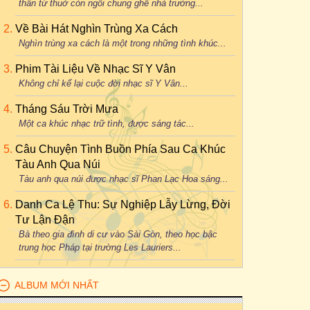
thân từ thuở còn ngồi chung ghế nhà trường...
Về Bài Hát Nghìn Trùng Xa Cách
Nghìn trùng xa cách là một trong những tình khúc...
Phim Tài Liệu Về Nhạc Sĩ Y Vân
Không chỉ kể lại cuộc đời nhạc sĩ Y Vân...
Tháng Sáu Trời Mưa
Một ca khúc nhạc trữ tình, được sáng tác...
Câu Chuyện Tình Buồn Phía Sau Ca Khúc
Tàu Anh Qua Núi
Tàu anh qua núi được nhạc sĩ Phan Lạc Hoa sáng...
Danh Ca Lệ Thu: Sự Nghiệp Lẫy Lừng, Đời
Tư Lận Đận
Bà theo gia đình di cư vào Sài Gòn, theo học bậc
trung học Pháp tại trường Les Lauriers...
ALBUM MỚI NHẤT