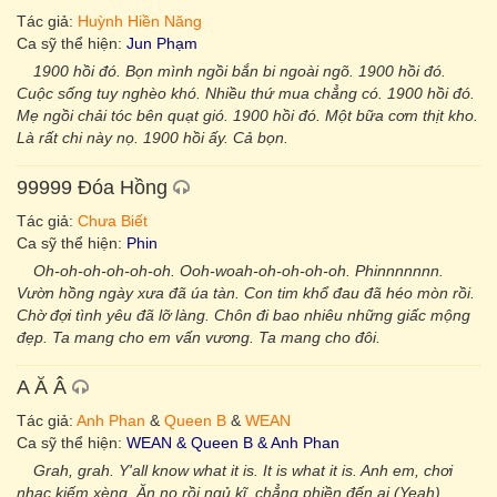
Tác giả:
Huỳnh Hiền Năng
Ca sỹ thể hiện:
Jun Phạm
1900 hồi đó. Bọn mình ngồi bắn bi ngoài ngõ. 1900 hồi đó.
Cuộc sống tuy nghèo khó. Nhiều thứ mua chẳng có. 1900 hồi đó.
Mẹ ngồi chải tóc bên quạt gió. 1900 hồi đó. Một bữa cơm thịt kho.
Là rất chi này nọ. 1900 hồi ấy. Cả bọn.
99999 Đóa Hồng
Tác giả:
Chưa Biết
Ca sỹ thể hiện:
Phin
Oh-oh-oh-oh-oh-oh. Ooh-woah-oh-oh-oh-oh. Phinnnnnnn.
Vườn hồng ngày xưa đã úa tàn. Con tim khổ đau đã héo mòn rồi.
Chờ đợi tình yêu đã lỡ làng. Chôn đi bao nhiêu những giấc mộng
đẹp. Ta mang cho em vấn vương. Ta mang cho đôi.
A Ă Â
Tác giả:
Anh Phan
&
Queen B
&
WEAN
Ca sỹ thể hiện:
WEAN & Queen B & Anh Phan
Grah, grah. Y'all know what it is. It is what it is. Anh em, chơi
nhạc kiếm xèng. Ăn no rồi ngủ kĩ, chẳng phiền đến ai (Yeah).