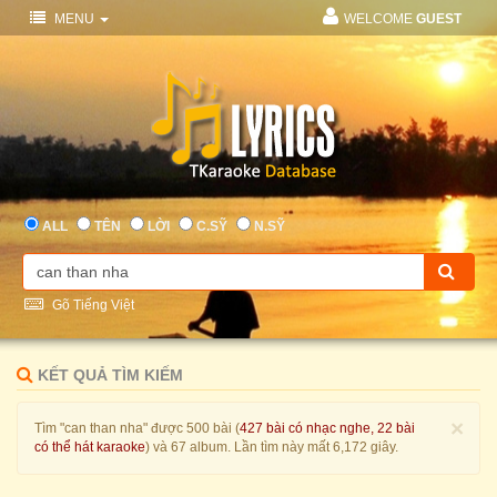
MENU
WELCOME
GUEST
ALL
TÊN
LỜI
C.SỸ
N.SỸ
Gõ Tiếng Việt
KẾT QUẢ TÌM KIẾM
×
Tìm "can than nha" được 500 bài (
427 bài có nhạc nghe, 22 bài
có thể hát karaoke
) và 67 album. Lần tìm này mất 6,172 giây.