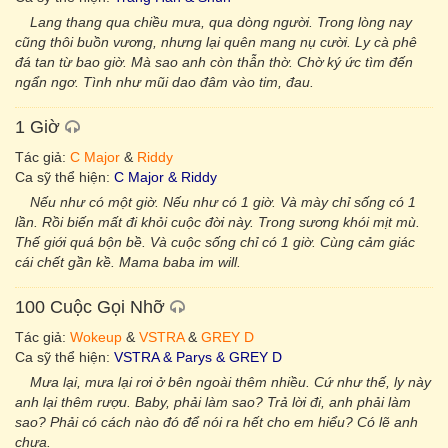
Lang thang qua chiều mưa, qua dòng người. Trong lòng nay
cũng thôi buồn vương, nhưng lại quên mang nụ cười. Ly cà phê
đá tan từ bao giờ. Mà sao anh còn thẫn thờ. Chờ ký ức tìm đến
ngẩn ngơ. Tình như mũi dao đâm vào tim, đau.
1 Giờ
Tác giả:
C Major
&
Riddy
Ca sỹ thể hiện:
C Major & Riddy
Nếu như có một giờ. Nếu như có 1 giờ. Và mày chỉ sống có 1
lần. Rồi biến mất đi khỏi cuộc đời này. Trong sương khói mịt mù.
Thế giới quá bộn bề. Và cuộc sống chỉ có 1 giờ. Cùng cảm giác
cái chết gần kề. Mama baba im will.
100 Cuộc Gọi Nhỡ
Tác giả:
Wokeup
&
VSTRA
&
GREY D
Ca sỹ thể hiện:
VSTRA & Parys & GREY D
Mưa lại, mưa lại rơi ở bên ngoài thêm nhiều. Cứ như thế, ly này
anh lại thêm rượu. Baby, phải làm sao? Trả lời đi, anh phải làm
sao? Phải có cách nào đó để nói ra hết cho em hiểu? Có lẽ anh
chưa.