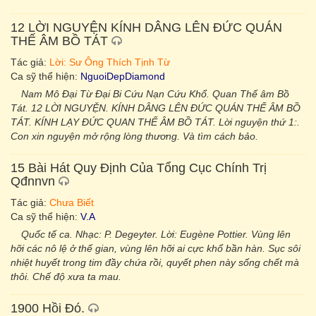
12 LỜI NGUYỆN KÍNH DÂNG LÊN ĐỨC QUÁN
THẾ ÂM BỒ TÁT
Tác giả:
Lời: Sư Ông Thích Tịnh Từ
Ca sỹ thể hiện:
NguoiDepDiamond
Nam Mô Đại Từ Đại Bi Cứu Nạn Cứu Khổ. Quan Thế âm Bồ
Tát. 12 LỜI NGUYỆN. KÍNH DÂNG LÊN ĐỨC QUÁN THẾ ÂM BỒ
TÁT. KÍNH LẠY ĐỨC QUAN THẾ ÂM BỒ TÁT. Lời nguyện thứ 1:.
Con xin nguyện mở rộng lòng thương. Và tìm cách bảo.
15 Bài Hát Quy Định Của Tổng Cục Chính Trị
Qđnnvn
Tác giả:
Chưa Biết
Ca sỹ thể hiện:
V.A
Quốc tế ca. Nhạc: P. Degeyter. Lời: Eugène Pottier. Vùng lên
hỡi các nô lệ ở thế gian, vùng lên hỡi ai cực khổ bần hàn. Sục sôi
nhiệt huyết trong tim đầy chứa rồi, quyết phen này sống chết mà
thôi. Chế độ xưa ta mau.
1900 Hồi Đó.