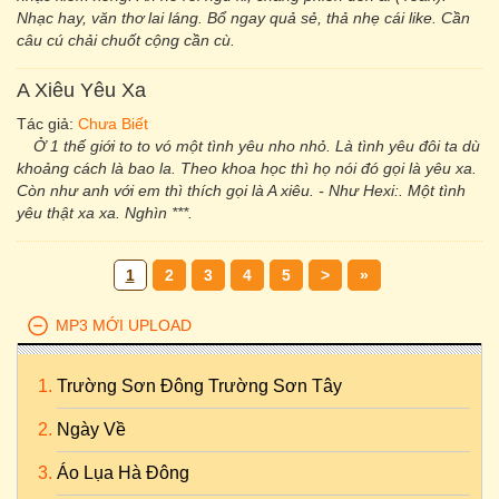
Nhạc hay, văn thơ lai láng. Bổ ngay quả sẻ, thả nhẹ cái like. Cần
câu cú chải chuốt cộng cần cù.
A Xiêu Yêu Xa
Tác giả:
Chưa Biết
Ở 1 thế giới to to vó một tình yêu nho nhỏ. Là tình yêu đôi ta dù
khoảng cách là bao la. Theo khoa học thì họ nói đó gọi là yêu xa.
Còn như anh với em thì thích gọi là A xiêu. - Như Hexi:. Một tình
yêu thật xa xa. Nghìn ***.
1
2
3
4
5
>
»
MP3 MỚI UPLOAD
Trường Sơn Đông Trường Sơn Tây
Ngày Về
Áo Lụa Hà Đông