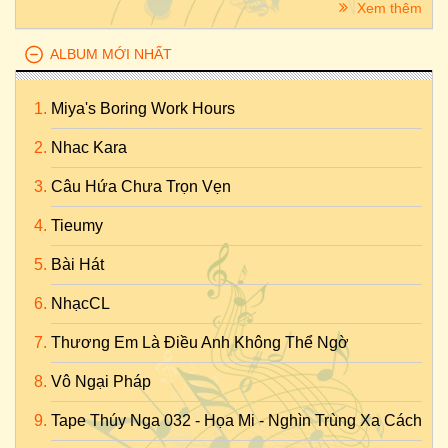
Xem thêm
ALBUM MỚI NHẤT
Miya's Boring Work Hours
Nhac Kara
Câu Hứa Chưa Trọn Vẹn
Tieumy
Bài Hát
NhạcCL
Thương Em Là Điều Anh Không Thể Ngờ
Vô Ngại Pháp
Tape Thúy Nga 032 - Họa Mi - Nghìn Trùng Xa Cách