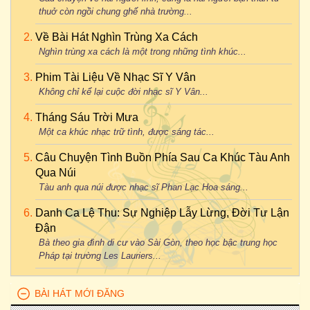
thuở còn ngồi chung ghế nhà trường...
Về Bài Hát Nghìn Trùng Xa Cách
Nghìn trùng xa cách là một trong những tình khúc...
Phim Tài Liệu Về Nhạc Sĩ Y Vân
Không chỉ kể lại cuộc đời nhạc sĩ Y Vân...
Tháng Sáu Trời Mưa
Một ca khúc nhạc trữ tình, được sáng tác...
Câu Chuyện Tình Buồn Phía Sau Ca Khúc Tàu Anh
Qua Núi
Tàu anh qua núi được nhạc sĩ Phan Lạc Hoa sáng...
Danh Ca Lệ Thu: Sự Nghiệp Lẫy Lừng, Đời Tư Lận
Đận
Bà theo gia đình di cư vào Sài Gòn, theo học bậc trung học
Pháp tại trường Les Lauriers...
BÀI HÁT MỚI ĐĂNG