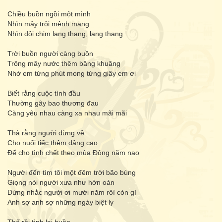
Chiều buồn ngồi một mình
Nhìn mây trôi mênh mang
Nhìn đôi chim lang thang, lang thang
Trời buồn người càng buồn
Trông mây nước thêm bâng khuâng
Nhớ em từng phút mong từng giây em ơi
Biết rằng cuộc tình đầu
Thường gây bao thương đau
Càng yêu nhau càng xa nhau mãi mãi
Thà rằng người đừng về
Cho nuối tiếc thêm dâng cao
Để cho tình chết theo mùa Đông năm nao
Người đến tìm tôi một đêm trời bão bùng
Giọng nói người xưa như hờn oán
Đừng nhắc người ơi mười năm rôì còn gì
Anh sợ anh sợ những ngày biệt ly