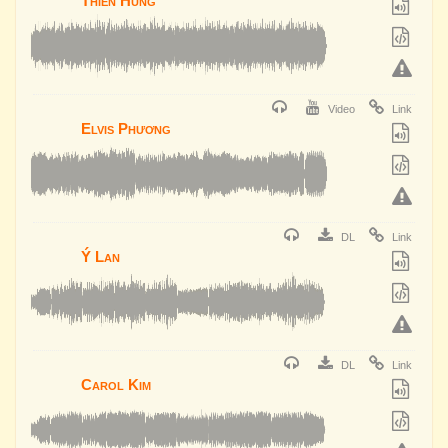
Thiên Hùng
Video
Link
Elvis Phương
DL
Link
Ý Lan
DL
Link
Carol Kim