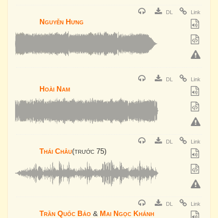
DL
Link
Nguyễn Hưng
DL
Link
Hoài Nam
DL
Link
Thái Châu
(trước 75)
DL
Link
Trần Quốc Bảo
&
Mai Ngọc Khánh