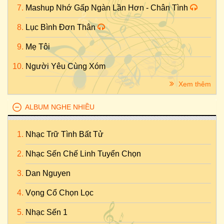
Mashup Nhớ Gấp Ngàn Lần Hơn - Chân Tình
Lục Bình Đơn Thân
Mẹ Tôi
Người Yêu Cùng Xóm
Xem thêm
ALBUM NGHE NHIỀU
Nhạc Trữ Tình Bất Tử
Nhạc Sến Chế Linh Tuyển Chọn
Dan Nguyen
Vọng Cổ Chọn Lọc
Nhạc Sến 1