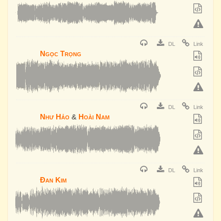
DL
Link
Ngọc Trọng
DL
Link
Như Hảo
&
Hoài Nam
DL
Link
Đan Kim