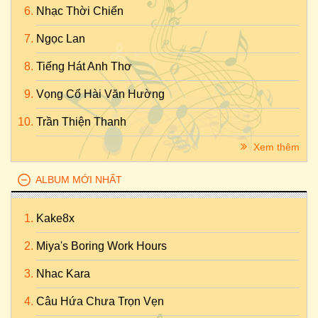
Nhạc Thời Chiến
Ngọc Lan
Tiếng Hát Anh Thơ
Vọng Cổ Hài Văn Hường
Trần Thiện Thanh
Xem thêm
ALBUM MỚI NHẤT
Kake8x
Miya's Boring Work Hours
Nhac Kara
Câu Hứa Chưa Trọn Vẹn