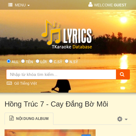
MENU
WELCOME
GUEST
ALL
TÊN
LỜI
C.SỸ
N.SỸ
Gõ Tiếng Việt
Hồng Trúc 7 - Cay Đắng Bờ Môi
NỘI DUNG ALBUM