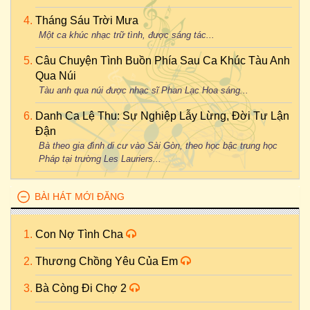
Tháng Sáu Trời Mưa
Một ca khúc nhạc trữ tình, được sáng tác...
Câu Chuyện Tình Buồn Phía Sau Ca Khúc Tàu Anh
Qua Núi
Tàu anh qua núi được nhạc sĩ Phan Lạc Hoa sáng...
Danh Ca Lệ Thu: Sự Nghiệp Lẫy Lừng, Đời Tư Lận
Đận
Bà theo gia đình di cư vào Sài Gòn, theo học bậc trung học
Pháp tại trường Les Lauriers...
BÀI HÁT MỚI ĐĂNG
Con Nợ Tình Cha
Thương Chồng Yêu Của Em
Bà Còng Đi Chợ 2