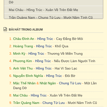
Dở
Mai Châu - Hồng Trúc - Xuân Về Trên Đất Mẹ
Trần Quảng Nam - Chung Tử Lưu - Mười Năm Tình Cũ
Hồng Trúc - Hồng Trúc - Tâm Sự Tình Yêu
BÀI HÁT TRONG ALBUM
Châu Đình An
-
Hồng Trúc
-
Cay Đắng Bờ Môi
Hoàng Trang
-
Hồng Trúc
-
Khổ Qua
Minh Kỳ
-
Hồng Trúc
-
Thương Về Miền Trung
Phương Kim
-
Hồng Trúc
-
Nếu Được Làm Người Tình
Anh Việt Thu
-
Hồng Trúc
-
Hai Vì Sao Lạc
Nguyễn Đình Nghĩa
-
Hồng Trúc
-
Đôi Bờ
Mặc Thế Nhân
&
Nhật Ngân
-
Chung Tử Lưu
-
Một Lần
Dang Dở
Mai Châu
-
Hồng Trúc
-
Xuân Về Trên Đất Mẹ
Trần Quảng Nam
-
Chung Tử Lưu
-
Mười Năm Tình Cũ