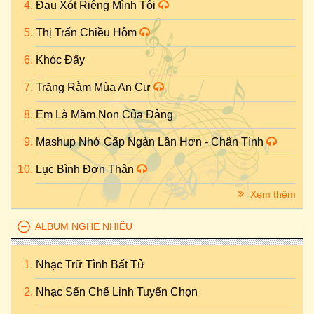
Đau Xót Riêng Mình Tôi
Thị Trấn Chiều Hôm
Khóc Đấy
Trăng Rằm Mùa An Cư
Em Là Mầm Non Của Đảng
Mashup Nhớ Gấp Ngàn Lần Hơn - Chân Tình
Lục Bình Đơn Thân
Xem thêm
ALBUM NGHE NHIỀU
Nhạc Trữ Tình Bất Tử
Nhạc Sến Chế Linh Tuyển Chọn