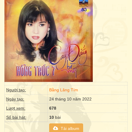
Người tạo:
Bằng Lăng Tím
Ngày tạo:
24 tháng 10 năm 2022
Lượt xem:
678
Số bài hát:
10
bài
Tải album