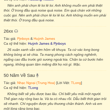
Nên anh phải chọn lẻ loi lẻ loi. Anh không muốn em phải thiệt
thòi. Ở trong đầu quá noise quá noise. Em quá chán với những
cuộc gọi. Nên anh phải chọn lẻ loi lẻ loi. Anh không muốn em phải
thiệt thòi. Ở trong đầu quá noise.
26xx
Tác giả:
Pjnboys
&
Huỳnh James
Ca sỹ thể hiện:
Huỳnh James & Pjnboys
26 xuân xanh vẫn sớm hôm về khuya. Ta cứ vác long bong
không bóng ai sẻ chia. Ta mang phong cách ngông nghênh,
ngẩng cao đầu trước gió sương ngoài kia. Chân ta cứ bước hiên
ngang, không quan tâm miệng đời họ nói gì. Mặc.
50 Năm Về Sau
Tác giả:
Nhạc Ngoại (Trung Hoa)
[Lời Việt:
TLong
]
Ca sỹ thể hiện:
TLong
Không biết sẽ yêu được bao lâu. Chỉ biết yêu mãi một người.
Thế gian này rộng bao la. Và ta có nhau rồi. Dẫu biết thời gian trôi
sẽ nhanh. Chỉ nguyện được yêu thương chân thành. Anh và em
một lòng răng long bạc.