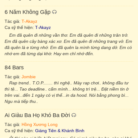
6 Năm Không Gặp
Tác giả:
T-Akayz
Ca sỹ thể hiện:
T-Akayz
Em đã quên đi những vần thơ. Em đã quên đi những trăn trở.
Em đã quên cây bàng xác xơ. Em đã quên đi những trang vở. Em
đã quên là e từng nhớ. Em đã quên la mình từng dang dở. Em có
nhớ em đã từng dại khờ. Hay em chỉ nhớ đến.
84 Bars
Tác giả:
Jombie
Rap trend.. T.O.P........ thì nghệ.. Mày rap chơi.. không đầu tư
thì tệ... Tao deadline.. cấm mình... không trì trệ... Đặt niềm tin ở
trên vai...đến 1 ngày có vị thế...in da hood. Nói bằng phong bì...
Ngu mà tiếp thu..
Ai Giàu Ba Họ Khó Ba Đời
Tác giả:
Hồng Xương Long
Ca sỹ thể hiện:
Giáng Tiên & Khánh Bình