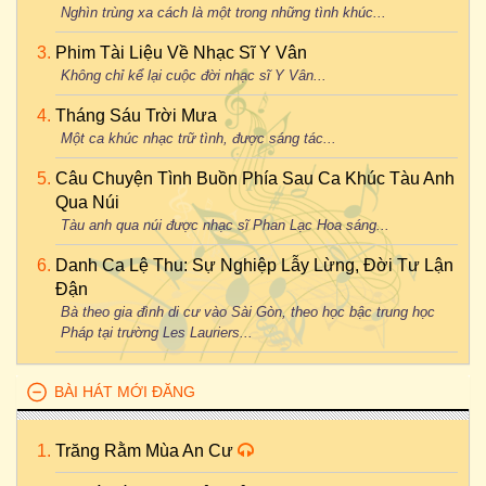
Nghìn trùng xa cách là một trong những tình khúc...
Phim Tài Liệu Về Nhạc Sĩ Y Vân
Không chỉ kể lại cuộc đời nhạc sĩ Y Vân...
Tháng Sáu Trời Mưa
Một ca khúc nhạc trữ tình, được sáng tác...
Câu Chuyện Tình Buồn Phía Sau Ca Khúc Tàu Anh
Qua Núi
Tàu anh qua núi được nhạc sĩ Phan Lạc Hoa sáng...
Danh Ca Lệ Thu: Sự Nghiệp Lẫy Lừng, Đời Tư Lận
Đận
Bà theo gia đình di cư vào Sài Gòn, theo học bậc trung học
Pháp tại trường Les Lauriers...
BÀI HÁT MỚI ĐĂNG
Trăng Rằm Mùa An Cư