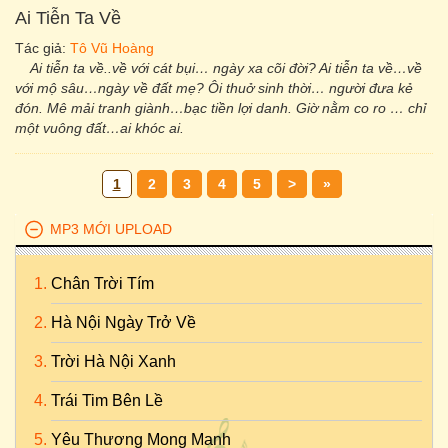
Ai Tiễn Ta Về
Tác giả:
Tô Vũ Hoàng
Ai tiễn ta về..về với cát bụi… ngày xa cõi đời? Ai tiễn ta về…về
với mộ sâu…ngày về đất mẹ? Ôi thuở sinh thời… người đưa kẻ
đón. Mê mải tranh giành…bạc tiền lợi danh. Giờ nằm co ro … chỉ
một vuông đất…ai khóc ai.
1
2
3
4
5
>
»
MP3 MỚI UPLOAD
Chân Trời Tím
Hà Nội Ngày Trở Về
Trời Hà Nội Xanh
Trái Tim Bên Lề
Yêu Thương Mong Manh