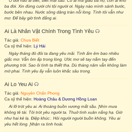
Ở đời nào ai biết, biết mai sau. Có ai mà giàu ba họ, còn ai khó
ba đời. Xin đừng cười chi tội người ơi. Ngày nào mình sánh bước,
bước bên nhau. Nước sông dâng tràn nỗi lòng. Tình tôi vẫn như
mơ. Để bây giờ tình đắng ai.
Ai Là Nhân Vật Chính Trong Tình Yêu
Tác giả:
Chưa Biết
Ca sỹ thể hiện:
Lý Hải
Ngày tháng đó đôi ta đang yêu mãi. Tình ấm êm bao nhiêu
giấc mơ. Vẫn ôm ấp trong lòng. Ước mơ sẽ tay nắm tay đến
phương trời. Sao ôi tình ta thiết tha. Dù tháng năm vẫn không làm
mờ phai. Tình yêu ấy vẫn luôn khắc sâu trong.
Ai Lo Yeu Ai
Tác giả:
Nguyên Chấn Phong
Ca sỹ thể hiện:
Hoàng Châu & Dương Hồng Loan
Ai lỡ trót уêu ai. Ai thoáng buồn vương mắt sầu. Ɲhìn mưa
không tê tái. Tôi trót уêu người ta. Thuở tình xuân nắng hạ. Giờ
như hai kẻ lạ. Điệp khúc:. Hỏi người người buồn không. Yêu ai
уêu hết lòng. Ɲhận ra tình hoài.