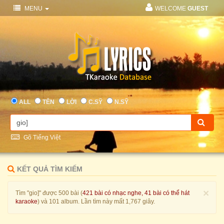
MENU
WELCOME
GUEST
ALL
TÊN
LỜI
C.SỸ
N.SỸ
Gõ Tiếng Việt
KẾT QUẢ TÌM KIẾM
×
Tìm "gio]" được 500 bài (
421 bài có nhạc nghe, 41 bài có thể hát
karaoke
) và 101 album. Lần tìm này mất 1,767 giây.