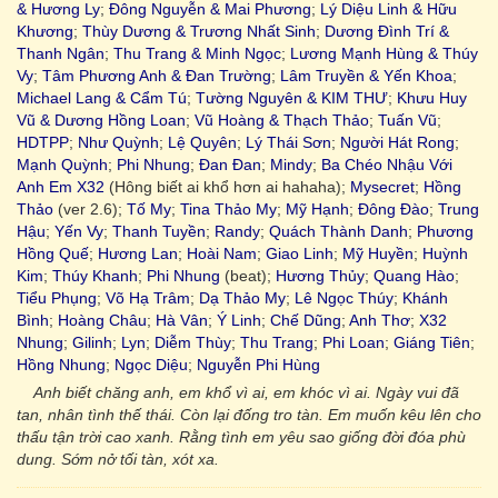
& Hương Ly
;
Đông Nguyễn & Mai Phương
;
Lý Diệu Linh & Hữu
Khương
;
Thùy Dương & Trương Nhất Sinh
;
Dương Đình Trí &
Thanh Ngân
;
Thu Trang & Minh Ngọc
;
Lương Mạnh Hùng & Thúy
Vy
;
Tâm Phương Anh & Đan Trường
;
Lâm Truyền & Yến Khoa
;
Michael Lang & Cẩm Tú
;
Tường Nguyên & KIM THƯ
;
Khưu Huy
Vũ & Dương Hồng Loan
;
Vũ Hoàng & Thạch Thảo
;
Tuấn Vũ
;
HDTPP
;
Như Quỳnh
;
Lệ Quyên
;
Lý Thái Sơn
;
Người Hát Rong
;
Mạnh Quỳnh
;
Phi Nhung
;
Đan Đan
;
Mindy
;
Ba Chéo Nhậu Với
Anh Em X32
(Hông biết ai khổ hơn ai hahaha);
Mysecret
;
Hồng
Thảo
(ver 2.6);
Tố My
;
Tina Thảo My
;
Mỹ Hạnh
;
Đông Đào
;
Trung
Hậu
;
Yến Vy
;
Thanh Tuyền
;
Randy
;
Quách Thành Danh
;
Phương
Hồng Quế
;
Hương Lan
;
Hoài Nam
;
Giao Linh
;
Mỹ Huyền
;
Huỳnh
Kim
;
Thúy Khanh
;
Phi Nhung
(beat);
Hương Thủy
;
Quang Hào
;
Tiểu Phụng
;
Võ Hạ Trâm
;
Dạ Thảo My
;
Lê Ngọc Thúy
;
Khánh
Bình
;
Hoàng Châu
;
Hà Vân
;
Ý Linh
;
Chế Dũng
;
Anh Thơ
;
X32
Nhung
;
Gilinh
;
Lyn
;
Diễm Thùy
;
Thu Trang
;
Phi Loan
;
Giáng Tiên
;
Hồng Nhung
;
Ngọc Diệu
;
Nguyễn Phi Hùng
Anh biết chăng anh, em khổ vì ai, em khóc vì ai. Ngày vui đã
tan, nhân tình thế thái. Còn lại đống tro tàn. Em muốn kêu lên cho
thấu tận trời cao xanh. Rằng tình em yêu sao giống đời đóa phù
dung. Sớm nở tối tàn, xót xa.