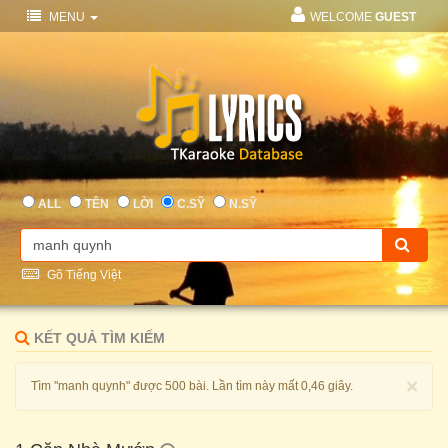
MENU
WELCOME
GUEST
ALL
TÊN
LỜI
C.SỸ
N.SỸ
Gõ Tiếng Việt
KẾT QUẢ TÌM KIẾM
×
Tìm "manh quynh" được 500 bài. Lần tìm này mất 0,46 giây.