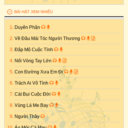
BÀI HÁT XEM NHIỀU
Duyên Phận
Về Đâu Mái Tóc Người Thương
Đắp Mộ Cuộc Tình
Nối Vòng Tay Lớn
Con Đường Xưa Em Đi
Trách Ai Vô Tình
Cát Bụi Cuộc Đời
Vùng Lá Me Bay
Người Thầy
Áo Mới Cà Mau