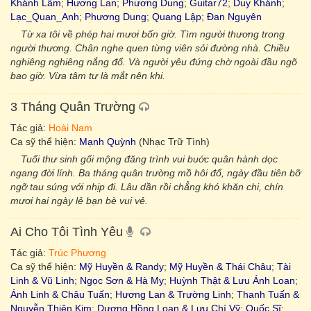
Khánh Lâm
;
Hương Lan
;
Phương Dung
;
Guitar72
;
Duy Khánh
;
Lạc_Quan_Anh
;
Phương Dung
;
Quang Lập
;
Đan Nguyên
Từ xa tôi về phép hai mươi bốn giờ. Tìm người thương trong
người thương. Chân nghe quen từng viên sỏi đường nhà. Chiều
nghiêng nghiêng nắng đổ. Và người yêu đứng chờ ngoài đầu ngõ
bao giờ. Vừa tâm tư là mắt nên khi.
3 Tháng Quân Trường
Tác giả:
Hoài Nam
Ca sỹ thể hiện:
Mạnh Quỳnh
(Nhạc Trữ Tình)
Tuổi thư sinh gối mộng đăng trình vui buớc quân hành dọc
ngang đời lính. Ba tháng quân trường mồ hôi đổ, ngày đầu tiên bỡ
ngỡ tau súng với nhịp đi. Lâu dần rồi chẳng khó khăn chi, chín
mươi hai ngày lẻ bạn bè vui vẻ.
Ai Cho Tôi Tình Yêu
Tác giả:
Trúc Phương
Ca sỹ thể hiện:
Mỹ Huyền & Randy
;
Mỹ Huyền & Thái Châu
;
Tài
Linh & Vũ Linh
;
Ngọc Sơn & Hà My
;
Huỳnh Thật & Lưu Ánh Loan
;
Ánh Linh & Châu Tuấn
;
Hương Lan & Trường Linh
;
Thanh Tuấn &
Nguyễn Thiên Kim
;
Dương Hồng Loan & Lưu Chí Vỹ
;
Quốc Sĩ
;