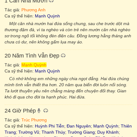
1 Căn Nhà Mướn
Tác giả:
Phương Anh
Ca sỹ thể hiện:
Mạnh Quỳnh
Một căn nhà mướn hai đứa sống chung, sau che trước dột mà
thương đậm đà, vì ta nghèo và còn trẻ nên mướn căn nhà nghèo
sơ trong ngõ tối không đèn điện câu. Đồng lương hằng tháng anh
chưa có dư, nên không gấm lụa may áo.
20 Năm Tình Vẫn Đẹp
Tác giả:
Mạnh Quỳnh
Ca sỹ thể hiện:
Mạnh Quỳnh
Có nhớ không em những ngày chia ngọt đắng. Hai đứa chúng
mình tình vẫn thiết tha hơn. 20 năm qua biển đời luôn nổi sóng.
Ta lướt thuyền yêu nên chẳng màng đến chuyện đổi thay. Gian
khó đi qua cho đời ta hạnh phúc. Hai đứa.
24 Giờ Phép
Tác giả:
Trúc Phương
Ca sỹ thể hiện:
Huỳnh Phi Tiễn
;
Đan Nguyên
;
Mạnh Quỳnh
;
Thiên
Trang
;
Trường Vũ
;
Thanh Thúy
;
Trường Giang
;
Duy Khánh
;