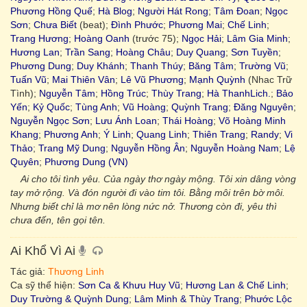
Phương Hồng Quế
;
Hà Blog
;
Người Hát Rong
;
Tâm Đoan
;
Ngọc
Sơn
;
Chưa Biết
(beat);
Đình Phước
;
Phương Mai
;
Chế Linh
;
Trang Hương
;
Hoàng Oanh
(trước 75);
Ngọc Hải
;
Lâm Gia Minh
;
Hương Lan
;
Trần Sang
;
Hoàng Châu
;
Duy Quang
;
Sơn Tuyền
;
Phương Dung
;
Duy Khánh
;
Thanh Thúy
;
Băng Tâm
;
Trường Vũ
;
Tuấn Vũ
;
Mai Thiên Vân
;
Lê Vũ Phương
;
Mạnh Quỳnh
(Nhac Trữ
Tình);
Nguyễn Tâm
;
Hồng Trúc
;
Thùy Trang
;
Hà ThanhLich.
;
Bảo
Yến
;
Kỷ Quốc
;
Tùng Anh
;
Vũ Hoàng
;
Quỳnh Trang
;
Đăng Nguyên
;
Nguyễn Ngọc Sơn
;
Lưu Ánh Loan
;
Thái Hoàng
;
Võ Hoàng Minh
Khang
;
Phương Anh
;
Ý Linh
;
Quang Linh
;
Thiên Trang
;
Randy
;
Vi
Thảo
;
Trang Mỹ Dung
;
Nguyễn Hồng Ân
;
Nguyễn Hoàng Nam
;
Lệ
Quyên
;
Phương Dung (VN)
Ai cho tôi tình yêu. Của ngày thơ ngày mộng. Tôi xin dâng vòng
tay mở rộng. Và đón người đi vào tim tôi. Bằng môi trên bờ môi.
Nhưng biết chỉ là mơ nên lòng nức nở. Thương còn đi, yêu thì
chưa đến, tên gọi tên.
Ai Khổ Vì Ai
Tác giả:
Thương Linh
Ca sỹ thể hiện:
Sơn Ca & Khưu Huy Vũ
;
Hương Lan & Chế Linh
;
Duy Trường & Quỳnh Dung
;
Lâm Minh & Thùy Trang
;
Phước Lộc