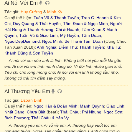
Ai Nói Với Em
Tác giả:
Huy Cường
&
Minh Kỳ
Ca sỹ thể hiện:
Tuấn Vũ & Thanh Tuyền
;
Tran C. Hoanh & Kim
Chi
;
Duy Quang & Thái Huyền
;
Tâm Đoan & Ngọc Minh
;
Người
Hát Rong & Thanh Hương
;
Chi & Hoanh
;
Tâm Đoan & Mạnh
Quỳnh
;
Tuấn Vũ & Giao Linh
;
Mỹ Huyền
;
Tâm Đoan
;
NguoiDepDiamond
;
Ngọc Minh
;
Bê Tha & Tâm Đoan
(Cung Chúc
Tân Xuân 2018);
Anh Nghia
;
Diễm Thu
;
Thanh Tuyền
;
Khả Tú
;
Khánh Dũng & Sơn Tuyền
Ai nói với em nếu anh là lính. Không biết nói yêu mỗi khi gần
em. Ai nói với em tình mình dang dở. Vì đời lính nhiều gian khổ.
Yêu chi cho lòng mong chờ. Ai nói với em lính không sầu nhớ.
Không có trái tim đắm say mộng.
Ai Thương Yêu Em
Tác giả:
Dzoãn Bình
Ca sỹ thể hiện:
Ngọc Hân & Đoàn Minh
;
Mạnh Quỳnh
;
Giao Linh
;
Nhất Đăng
;
Chưa Biết
(beat);
Thái Châu
;
Phi Nhung
;
Ngọc Sơn
;
Bích Phượng
;
Thái Châu & Yên Vy
Ai thương yêu em. Ai vỗ về em. Ai thường hay vuốt tóc em
nghiêng buồn. Ngoài sân chiều hoang vắng. Cánh chim trời lơ