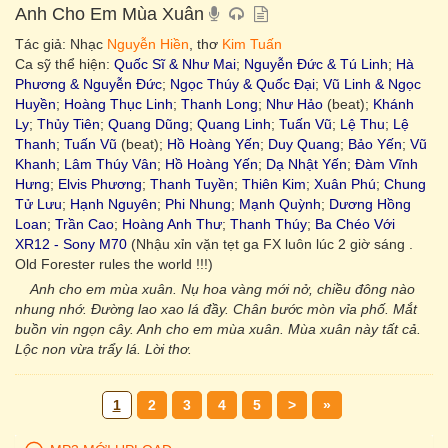
Anh Cho Em Mùa Xuân
Tác giả: Nhạc
Nguyễn Hiền
, thơ
Kim Tuấn
Ca sỹ thể hiện:
Quốc Sĩ & Như Mai
;
Nguyễn Đức & Tú Linh
;
Hà
Phương & Nguyễn Đức
;
Ngọc Thúy & Quốc Đại
;
Vũ Linh & Ngọc
Huyền
;
Hoàng Thục Linh
;
Thanh Long
;
Như Hảo
(beat);
Khánh
Ly
;
Thủy Tiên
;
Quang Dũng
;
Quang Linh
;
Tuấn Vũ
;
Lệ Thu
;
Lệ
Thanh
;
Tuấn Vũ
(beat);
Hồ Hoàng Yến
;
Duy Quang
;
Bảo Yến
;
Vũ
Khanh
;
Lâm Thúy Vân
;
Hồ Hoàng Yến
;
Dạ Nhật Yến
;
Đàm Vĩnh
Hưng
;
Elvis Phương
;
Thanh Tuyền
;
Thiên Kim
;
Xuân Phú
;
Chung
Tử Lưu
;
Hạnh Nguyên
;
Phi Nhung
;
Mạnh Quỳnh
;
Dương Hồng
Loan
;
Trần Cao
;
Hoàng Anh Thư
;
Thanh Thúy
;
Ba Chéo Với
XR12 - Sony M70
(Nhậu xỉn vặn tẹt ga FX luôn lúc 2 giờ sáng .
Old Forester rules the world !!!)
Anh cho em mùa xuân. Nụ hoa vàng mới nở, chiều đông nào
nhung nhớ. Đường lao xao lá đầy. Chân bước mòn vỉa phố. Mắt
buồn vin ngọn cây. Anh cho em mùa xuân. Mùa xuân này tất cả.
Lộc non vừa trẩy lá. Lời thơ.
1
2
3
4
5
>
»