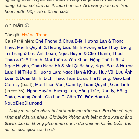
đãng. Chua xót sầu rơi. Ai luôn hôn em. Ai thường bảo em. Yêu
hoài muôn kiếp. Hé môi em cười.
Ăn Năn
Tác giả:
Hoàng Trang
Ca sỹ thể hiện:
Chế Phong & Chưa Biết
;
Hương Lan & Trọng
Phúc
;
Mạnh Quỳnh & Hương Lan
;
Minh Vương & Lệ Thủy
;
Đặng
Trí Trung & Lưu Ánh Loan
;
Ngọc Huyền & Chế Thanh
;
Thạch
Thảo & Chế Thanh
;
Mai Tuấn & Yến Khoa
;
Đặng Thế Luân &
Ngọc Huyền
;
Châu Ngọc Hà & Mai Quốc huy
;
Ngọc Sơn & Hương
Lan
;
Hải Triều & Hương Lan
;
Ngọc Hân & Khưu Huy Vũ
;
Lưu Ánh
Loan & Đoàn Minh
;
Bích Thảo
;
Tâm Đoan
;
Phi Nhung
;
Giao Linh
;
Cẩm Ly
(beat);
Mai Thiên Vân
;
Cẩm Ly
;
Tuấn Quỳnh
;
Giao Linh
(trước 75);
Ngọc Huyền
;
Hương Lan
;
Hồng Trúc
;
Randy
;
Hồng
Thảo
;
Hoàng Oanh
;
Gia Lạc Ft Cẩm Tú
;
Đức Hoàn &
NguoiDepDiamond
Ngày mình yêu nhau hai đứa ước mơ trầu cau. Em đâu có ngờ
rằng hai đứa xa nhau. Giờ buồn không anh biết mộng xưa chẳng
thành. Em tin không phải mình mà vì đời chia rẽ. Chiều buồn trên
mi hai đứa giữa cơn hè đi.